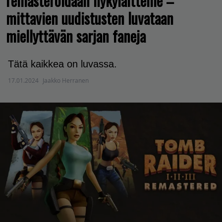
remasteroidaan nykylaitteille –
mittavien uudistusten luvataan
miellyttävän sarjan faneja
Tätä kaikkea on luvassa.
17.01.2024
Jaakko Herranen