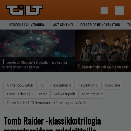
RESIDENT EVIL VERONICA
LAST SENTINEL
BEASTS OF REINCARNATION
TH
1.
Loistopeli Steamistä maksutta – mutta pidä
2.
kiirettä lataamisen kanssa
Ubisoftin hittipeli saapui Steamiin
Nintendo Switch
PC
Playstation 4
Playstation 5
Xbox One
Xbox Series X|S
retro
Seikkailupelit
Toimintapelit
Tomb Raider I-III Remastered Starring Lara Croft
Tomb Raider -klassikkotrilogia