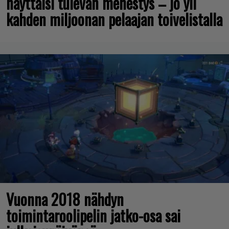
näyttäisi tulevan menestys – jo yli
kahden miljoonan pelaajan toivelistalla
Vuonna 2018 nähdyn
toimintaroolipelin jatko-osa sai