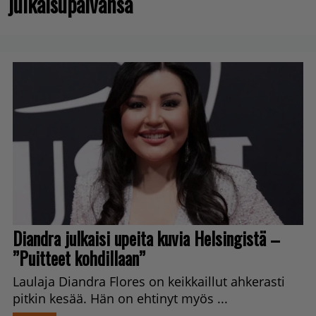
julkaisupäivänsä