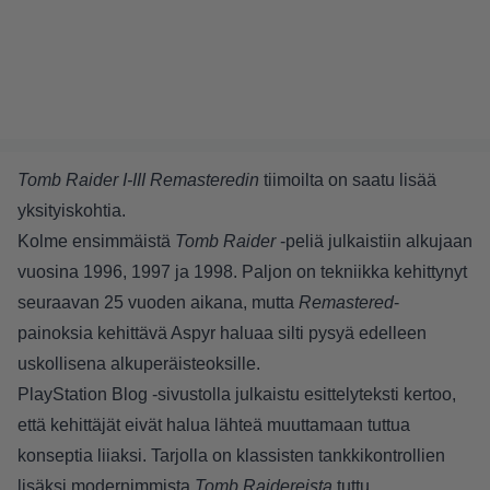
Tomb Raider I-III Remasteredin
tiimoilta on saatu lisää
yksityiskohtia.
Kolme ensimmäistä
Tomb Raider
-peliä julkaistiin alkujaan
vuosina 1996, 1997 ja 1998. Paljon on tekniikka kehittynyt
seuraavan 25 vuoden aikana, mutta
Remastered
-
painoksia kehittävä Aspyr haluaa silti pysyä edelleen
uskollisena alkuperäisteoksille.
PlayStation Blog -sivustolla
julkaistu esittelyteksti kertoo,
että kehittäjät eivät halua lähteä muuttamaan tuttua
konseptia liiaksi. Tarjolla on klassisten tankkikontrollien
lisäksi modernimmista
Tomb Raidereista
tuttu