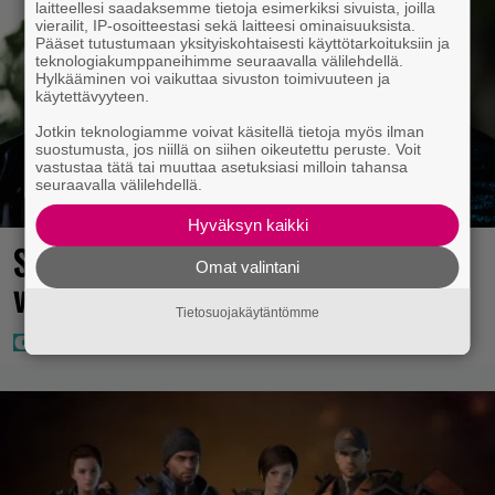
laitteellesi saadaksemme tietoja esimerkiksi sivuista, joilla
vierailit, IP-osoitteestasi sekä laitteesi ominaisuuksista.
Pääset tutustumaan yksityiskohtaisesti käyttötarkoituksiin ja
teknologiakumppaneihimme seuraavalla välilehdellä.
Hylkääminen voi vaikuttaa sivuston toimivuuteen ja
käytettävyyteen.
Jotkin teknologiamme voivat käsitellä tietoja myös ilman
suostumusta, jos niillä on siihen oikeutettu peruste. Voit
vastustaa tätä tai muuttaa asetuksiasi milloin tahansa
seuraavalla välilehdellä.
Hyväksyn kaikki
Seiska: Tuoretta tietoa Dannyn
Omat valintani
voinnista
Tietosuojakäytäntömme