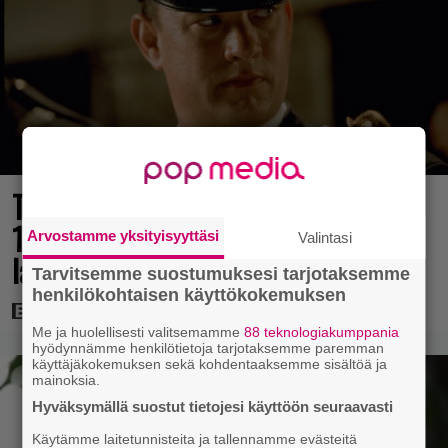
Tänään tv:ssä: Loistoleffa vuodelta
1999 – Stephen King ja Tom Hanks
Arvostamme yksityisyyttäsi
Valintasi
laadun takeina
Tarvitsemme suostumuksesi tarjotaksemme
henkilökohtaisen käyttökokemuksen
Me ja huolellisesti valitsemamme
88 teknologiakumppania
hyödynnämme henkilötietoja tarjotaksemme paremman
käyttäjäkokemuksen sekä kohdentaaksemme sisältöä ja
mainoksia.
Hyväksymällä suostut tietojesi käyttöön seuraavasti
Käytämme laitetunnisteita ja tallennamme evästeitä