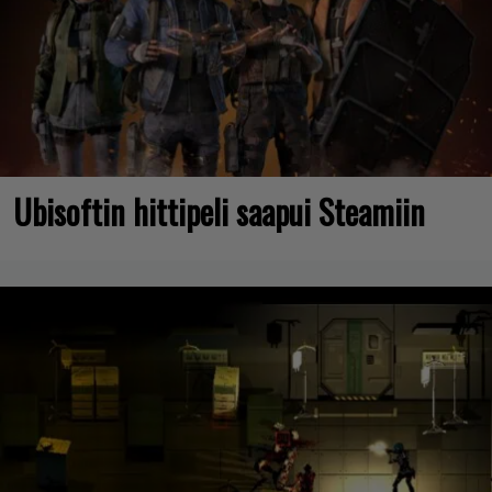
Ubisoftin hittipeli saapui Steamiin