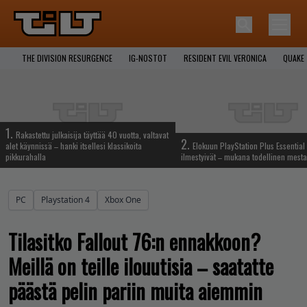
THE DIVISION RESURGENCE
IG-NOSTOT
RESIDENT EVIL VERONICA
QUAKE
1.
Rakastettu julkaisija täyttää 40 vuotta, valtavat
2.
alet käynnissä – hanki itsellesi klassikoita
Elokuun PlayStation Plus Essential 
pikkurahalla
ilmestyivät – mukana todellinen mesta
PC
Playstation 4
Xbox One
Tilasitko Fallout 76:n ennakkoon?
Meillä on teille ilouutisia – saatatte
päästä pelin pariin muita aiemmin