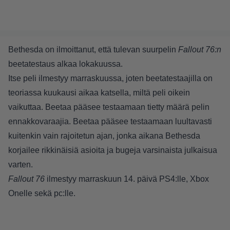
Bethesda on ilmoittanut, että tulevan suurpelin
Fallout 76:n
beetatestaus alkaa lokakuussa.
Itse peli ilmestyy marraskuussa, joten beetatestaajilla on
teoriassa kuukausi aikaa katsella, miltä peli oikein
vaikuttaa. Beetaa pääsee testaamaan tietty määrä pelin
ennakkovaraajia. Beetaa pääsee testaamaan luultavasti
kuitenkin vain rajoitetun ajan, jonka aikana Bethesda
korjailee rikkinäisiä asioita ja bugeja varsinaista julkaisua
varten.
Fallout 76
ilmestyy marraskuun 14. päivä PS4:lle, Xbox
Onelle sekä pc:lle.