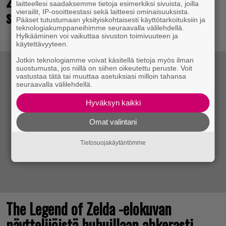
25 kaikkien aikojen parasta
laitteellesi saadaksemme tietoja esimerkiksi sivuista, joilla
supersankaripeliä listattu
vierailit, IP-osoitteestasi sekä laitteesi ominaisuuksista.
Pääset tutustumaan yksityiskohtaisesti käyttötarkoituksiin ja
teknologiakumppaneihimme seuraavalla välilehdellä.
Hylkääminen voi vaikuttaa sivuston toimivuuteen ja
käytettävyyteen.
Jotkin teknologiamme voivat käsitellä tietoja myös ilman
suostumusta, jos niillä on siihen oikeutettu peruste. Voit
vastustaa tätä tai muuttaa asetuksiasi milloin tahansa
seuraavalla välilehdellä.
Hyväksyn kaikki
Omat valintani
Tietosuojakäytäntömme
The Legend of Zelda -elokuvan
näyttelijöistä huhuillaan ahkerasti –