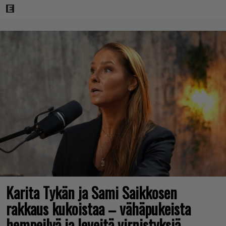
Karita Tykän ja Sami Saikkosen
rakkaus kukoistaa – vähäpukeista
hempeilyä ja leveitä virnistyksiä