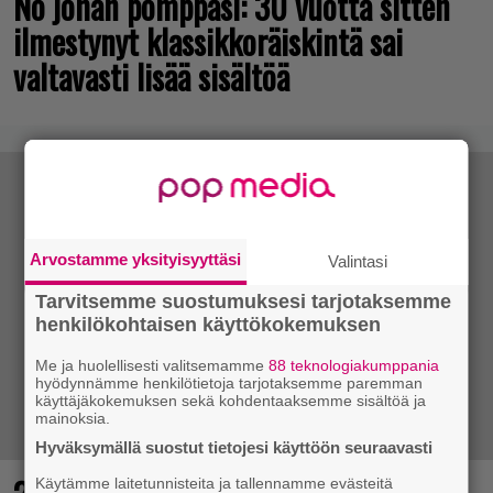
No johan pomppasi: 30 vuotta sitten
ilmestynyt klassikkoräiskintä sai
valtavasti lisää sisältöä
Arvostamme yksityisyyttäsi
Valintasi
Tarvitsemme suostumuksesi tarjotaksemme
henkilökohtaisen käyttökokemuksen
Me ja huolellisesti valitsemamme
88 teknologiakumppania
hyödynnämme henkilötietoja tarjotaksemme paremman
käyttäjäkokemuksen sekä kohdentaaksemme sisältöä ja
mainoksia.
Hyväksymällä suostut tietojesi käyttöön seuraavasti
Käytämme laitetunnisteita ja tallennamme evästeitä