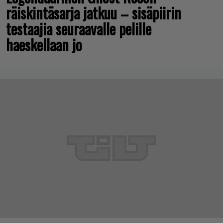
räiskintäsarja jatkuu – sisäpiirin
testaajia seuraavalle pelille
haeskellaan jo