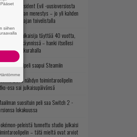
. Pääset
ulevasta Resident Evil -uusioversiosta
e
yttäisi tulevan menestys – jo yli kahden
ljoonan pelaajan toivelistalla
n siihen
uraavalla
akastettu julkaisija täyttää 40 vuotta,
ltavat alet käynnissä – hanki itsellesi
assikoita pikkurahalla
bisoftin hittipeli saapui Steamiin
äytäntömme
uonna 2018 nähdyn toimintaroolipelin
tko-osa sai julkaisupäivänsä
aailman suosituin peli saa Switch 2 -
ersionsa lokakuussa
okémon-peleistä tunnettu studio julkaisi
imintaroolipelin – tätä mieltä ovat arviot