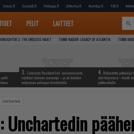
Voice.fi
Soundi.fi
Pelaaja.fi
Inferno.fi
Rumba.fi
Tilt.fi
Metel
TISET
PELIT
LAITTEET
ONLIGHTER 2: THE ENDLESS VAULT
TOMB RAIDER: LEGACY OF ATLANTIS
TOMB RAI
3.
4.
Tulevasta Resident Evil -uusioversiosta
Rakastettu julkaisija 
-pelit
näyttäisi tulevan menestys – jo yli kahden
alet käynnissä – hanki its
riteos
miljoonan pelaajan toivelistalla
pikkurahalla
Uncharted
ä: Unchartedin päähen