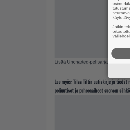
esimerkiks
tutustuma
seuraaval
käytettäv
Jotkin te
oikeutett
välilehdel
Lisää Uncharted-pelisarjan taustoi
Lue myös:
Tilaa Tiltin uutiskirje ja tiedä
peliuutiset ja puheenaiheet suoraan sähkö