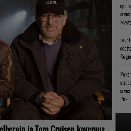
opint
arvos
Myste
Levoto
odott
Rogue
Poké
stres
arvos
Pokop
ielbergin ja Tom Cruisen kaveruus