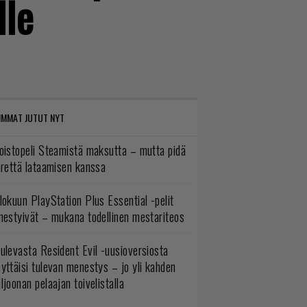
lle
IMMAT JUTUT NYT
oistopeli Steamistä maksutta – mutta pidä
irettä lataamisen kanssa
lokuun PlayStation Plus Essential -pelit
mestyivät – mukana todellinen mestariteos
ulevasta Resident Evil -uusioversiosta
yttäisi tulevan menestys – jo yli kahden
ljoonan pelaajan toivelistalla