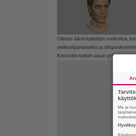
Oikean ääninäyttelijän valikoitua, ka
seikkailijamaiseksi ja siloposkisemm
Knoxville-lookiin aivan prikulleen, jo
Ar
Tarvit
käytt
Me ja huo
tarjotak
mainoksi
Hyväksym
Käytämme 