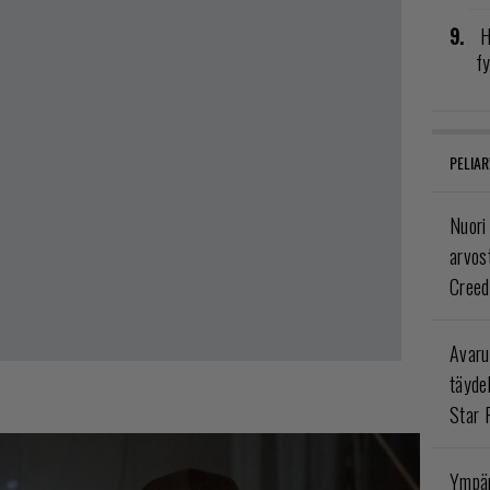
H
fy
PELIAR
Nuori
arvos
Creed
Avaru
täyde
Star 
Ympär