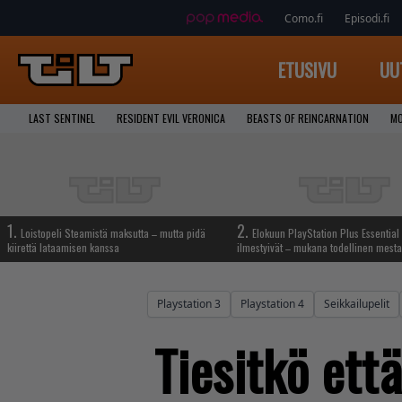
Como.fi
Episodi.fi
ETUSIVU
UU
LAST SENTINEL
RESIDENT EVIL VERONICA
BEASTS OF REINCARNATION
MO
1.
2.
Loistopeli Steamistä maksutta – mutta pidä
Elokuun PlayStation Plus Essential 
kiirettä lataamisen kanssa
ilmestyivät – mukana todellinen mesta
Playstation 3
Playstation 4
Seikkailupelit
Tiesitkö ett