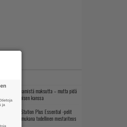
IMMAT JUTUT
sen
oistopeli Steamistä maksutta – mutta pidä
irettä lataamisen kanssa
tietoja
 ja
lokuun PlayStation Plus Essential -pelit
mestyivät – mukana todellinen mestariteos
toja