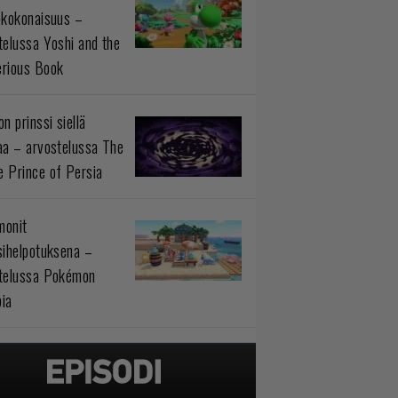
okokonaisuus –
telussa Yoshi and the
rious Book
n prinssi siellä
aa – arvostelussa The
 Prince of Persia
monit
sihelpotuksena –
telussa Pokémon
ia