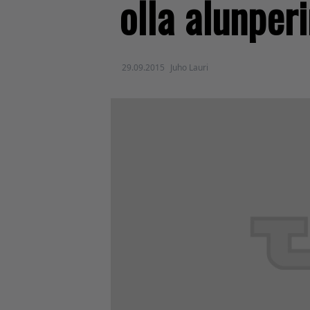
olla alunper
29.09.2015
Juho Lauri