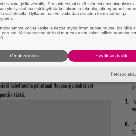
i sivuista, joilla vierailit, IP-osoitteestasi sekä laitteesi ominaisuuksista
T
an yksityiskohtaisesti käyttötarkoituksiin ja teknologiakumppaneihimm
nä
la välilehdellä. Hylkääminen voi vaikuttaa sivuston toimivuuteen ja
yyteen.
mi
knologiamme voivat käsitellä tietoja myös ilman suostumusta, jos niillä o
u peruste. Voit vastustaa tätä tai muuttaa asetuksiasi milloin tahansa se
R
lä.
va
kl
Omat valintani
Hyväksyn kaikki
U
sta pääset lukemaan
The Vergen artikkelista
.
Tietosuojak
V
t mistä kahvitauolla puhutaan! Nappaa ajankohtaiset
ja
postiin tästä.
M
v
P
to