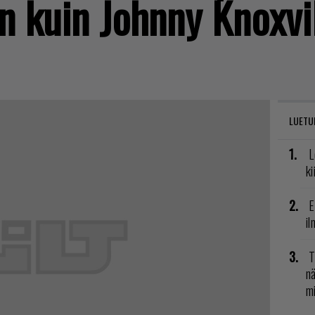
in kuin Johnny Knoxvi
LUETU
L
ki
E
il
T
nä
mi