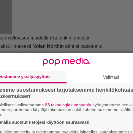
svon ulkoasua muutettiin kuitenkin roimasti
aksi. Ilmeisesti
Nolan Northin
ääni ei passannut
ten muutoksien teko oli aiheellista.
vostamme yksityisyyttäsi
Valintasi
LUETU
semme suostumuksesi tarjotaksemme henkilökohtai
L
ökokemuksen
ki
lellisesti valitsemamme
88 teknologiakumppania
hyödynnämme henkilö
semme paremman käyttäjäkokemuksen sekä kohdentaaksemme sisältöä
a.
E
ällä suostut tietojesi käyttöön seuraavasti
il
laitetunnisteita ja tallennamme evästeitä laitteellesi saadaksemme tie