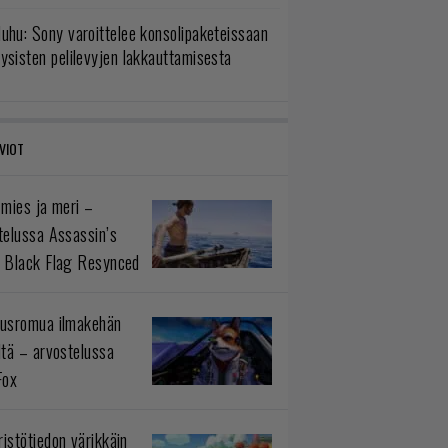
uhu: Sony varoittelee konsolipaketeissaan
ysisten pelilevyjen lakkauttamisesta
VIOT
 mies ja meri –
telussa Assassin’s
 Black Flag Resynced
usromua ilmakehän
ltä – arvostelussa
Fox
istötiedon värikkäin