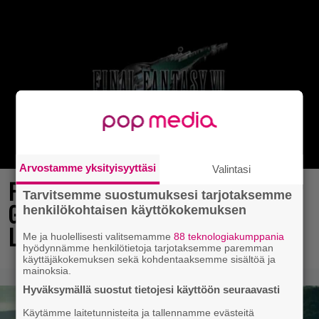
Arvostamme yksityisyyttäsi
Valintasi
Final Fantasy VII Revelation näytillä
Tarvitsemme suostumuksesi tarjotaksemme
Gamescom-messujen Opening Night
henkilökohtaisen käyttökokemuksen
Live -tapahtumassa
Me ja huolellisesti valitsemamme
88 teknologiakumppania
hyödynnämme henkilötietoja tarjotaksemme paremman
käyttäjäkokemuksen sekä kohdentaaksemme sisältöä ja
mainoksia.
Hyväksymällä suostut tietojesi käyttöön seuraavasti
Käytämme laitetunnisteita ja tallennamme evästeitä