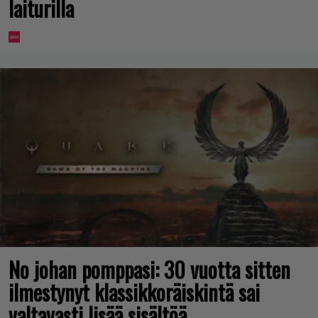
laiturilla
No johan pomppasi: 30 vuotta sitten
ilmestynyt klassikkoräiskintä sai
valtavasti lisää sisältöä