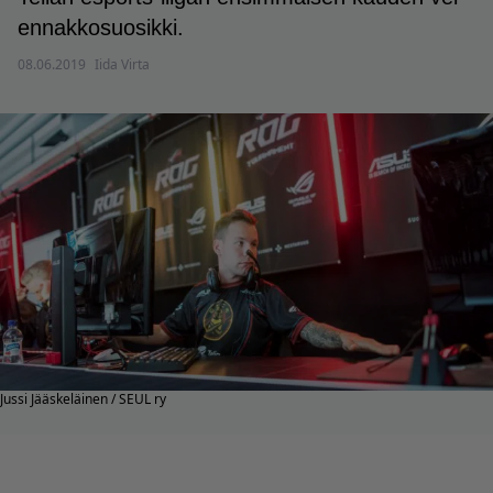
ennakkosuosikki.
08.06.2019
Iida Virta
Jussi Jääskeläinen / SEUL ry