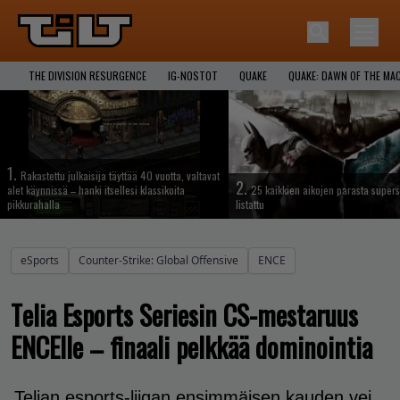
THE DIVISION RESURGENCE
IG-NOSTOT
QUAKE
QUAKE: DAWN OF THE MA
1.
Rakastettu julkaisija täyttää 40 vuotta, valtavat
2.
alet käynnissä – hanki itsellesi klassikoita
25 kaikkien aikojen parasta supers
pikkurahalla
listattu
eSports
Counter-Strike: Global Offensive
ENCE
Telia Esports Seriesin CS-mestaruus
ENCElle – finaali pelkkää dominointia
Telian esports-liigan ensimmäisen kauden vei