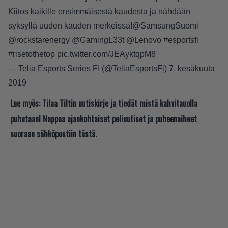
Kiitos kaikille ensimmäisestä kaudesta ja nähdään
syksyllä uuden kauden merkeissä!
@SamsungSuomi
@rockstarenergy
@GamingL33t
@Lenovo
#esportsfi
#risetothetop
pic.twitter.com/JEAyktqpM8
— Telia Esports Series FI (@TeliaEsportsFi)
7. kesäkuuta
2019
Lue myös:
Tilaa Tiltin uutiskirje ja tiedät mistä kahvitauolla
puhutaan! Nappaa ajankohtaiset peliuutiset ja puheenaiheet
suoraan sähköpostiin tästä.