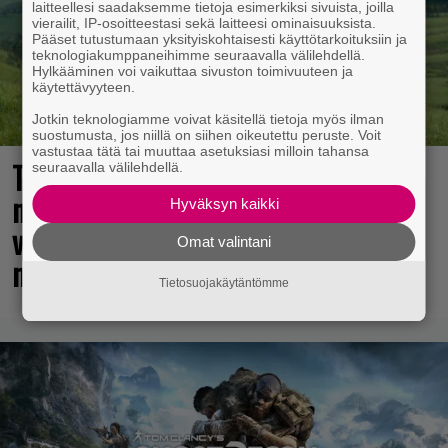
laitteellesi saadaksemme tietoja esimerkiksi sivuista, joilla
vierailit, IP-osoitteestasi sekä laitteesi ominaisuuksista.
Pääset tutustumaan yksityiskohtaisesti käyttötarkoituksiin ja
teknologiakumppaneihimme seuraavalla välilehdellä.
Hylkääminen voi vaikuttaa sivuston toimivuuteen ja
käytettävyyteen.
Jotkin teknologiamme voivat käsitellä tietoja myös ilman
suostumusta, jos niillä on siihen oikeutettu peruste. Voit
vastustaa tätä tai muuttaa asetuksiasi milloin tahansa
The Legend of Zelda -elokuvan
seuraavalla välilehdellä.
näyttelijöistä huhuillaan ahkerasti –
Hyväksyn kaikki
vastikään menehtynyt Sam Neill
Omat valintani
mukana?
Tietosuojakäytäntömme