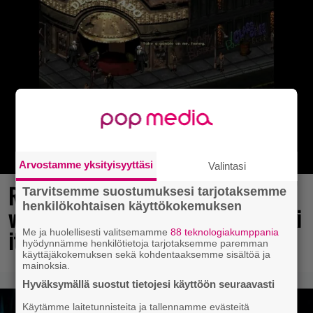
Arvostamme yksityisyyttäsi
Valintasi
Rakastettu julkaisija täyttää 40
Tarvitsemme suostumuksesi tarjotaksemme
henkilökohtaisen käyttökokemuksen
vuotta, valtavat alet käynnissä – hanki
itsellesi klassikoita pikkurahalla
Me ja huolellisesti valitsemamme
88 teknologiakumppania
hyödynnämme henkilötietoja tarjotaksemme paremman
käyttäjäkokemuksen sekä kohdentaaksemme sisältöä ja
mainoksia.
Hyväksymällä suostut tietojesi käyttöön seuraavasti
Käytämme laitetunnisteita ja tallennamme evästeitä