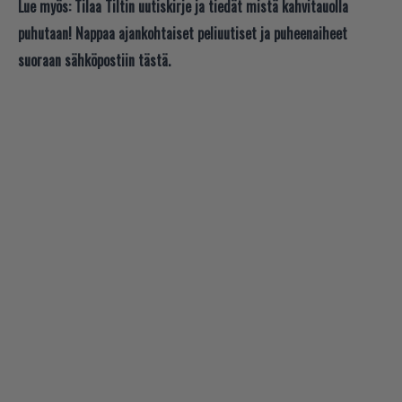
Lue myös:
Tilaa Tiltin uutiskirje ja tiedät mistä kahvitauolla
puhutaan! Nappaa ajankohtaiset peliuutiset ja puheenaiheet
suoraan sähköpostiin tästä.