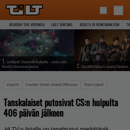
RESIDENT EVIL VERONICA
LAST SENTINEL
BEASTS OF REINCARNATION
TH
1.
Loistopeli Steamistä maksutta – mutta pidä
2.
kiirettä lataamisen kanssa
Ubisoftin hittipeli saapui Steamiin
eSports
Counter-Strike: Global Offensive
Team Liquid
Tanskalaiset putosivat CS:n huipulta
406 päivän jälkeen
HLTV:n listalla on tapahtunut merkittäviä