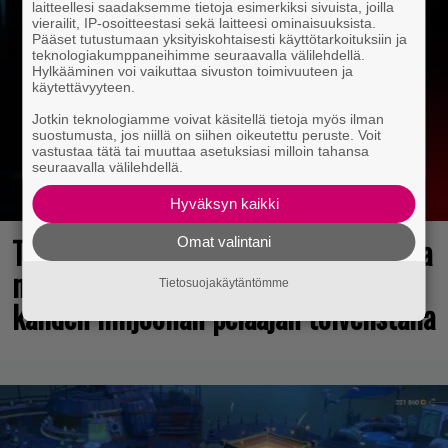
laitteellesi saadaksemme tietoja esimerkiksi sivuista, joilla
vierailit, IP-osoitteestasi sekä laitteesi ominaisuuksista.
Pääset tutustumaan yksityiskohtaisesti käyttötarkoituksiin ja
teknologiakumppaneihimme seuraavalla välilehdellä.
Hylkääminen voi vaikuttaa sivuston toimivuuteen ja
käytettävyyteen.
Jotkin teknologiamme voivat käsitellä tietoja myös ilman
suostumusta, jos niillä on siihen oikeutettu peruste. Voit
vastustaa tätä tai muuttaa asetuksiasi milloin tahansa
seuraavalla välilehdellä.
Hyväksyn kaikki
Tulevasta Resident Evil -uusioversiosta
Omat valintani
näyttäisi tulevan menestys – jo yli
Tietosuojakäytäntömme
kahden miljoonan pelaajan toivelistalla