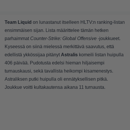
Team Liquid
on lunastanut itselleen
HLTV:n ranking-listan
ensimmäisen sijan. Lista määrittelee tämän hetken
parhaimmat
Counter-Strike: Global Offensive
-joukkueet.
Kyseessä on siinä mielessä merkittävä saavutus, että
edellistä ykkössijaa pitänyt
Astralis
komeili listan huipulla
406 päivää. Pudotusta edelsi hieman hiljaisempi
turnauskausi, sekä tavallista heikompi kisamenestys.
Astraliksen putki huipulla oli ennätyksellisen pitkä.
Joukkue voitti kultakautensa aikana 11 turnausta.