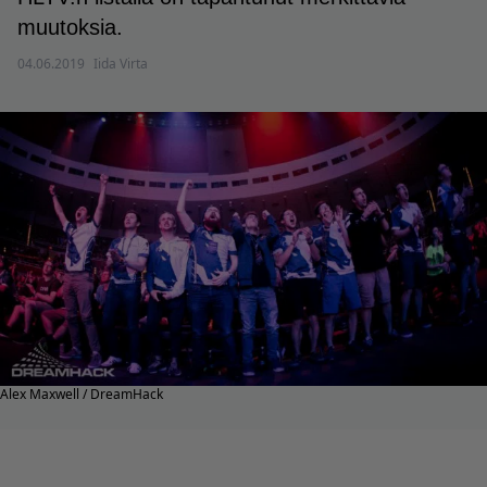
muutoksia.
04.06.2019
Iida Virta
Alex Maxwell / DreamHack