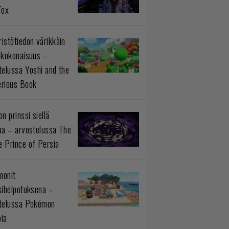
Fox
istötiedon värikkäin
okokonaisuus –
telussa Yoshi and the
rious Book
n prinssi siellä
aa – arvostelussa The
 Prince of Persia
monit
sihelpotuksena –
telussa Pokémon
ia