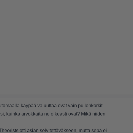
utomaalla käypää valuuttaa ovat vain pullonkorkit.
ksi, kuinka arvokkaita ne oikeasti ovat? Mikä niiden
rists otti asian selvitettäväkseen, mutta sepä ei