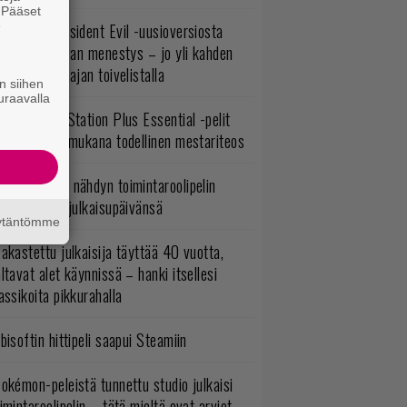
. Pääset
e
ulevasta Resident Evil -uusioversiosta
yttäisi tulevan menestys – jo yli kahden
ljoonan pelaajan toivelistalla
n siihen
uraavalla
lokuun PlayStation Plus Essential -pelit
mestyivät – mukana todellinen mestariteos
uonna 2018 nähdyn toimintaroolipelin
tko-osa sai julkaisupäivänsä
äytäntömme
akastettu julkaisija täyttää 40 vuotta,
ltavat alet käynnissä – hanki itsellesi
assikoita pikkurahalla
bisoftin hittipeli saapui Steamiin
okémon-peleistä tunnettu studio julkaisi
imintaroolipelin – tätä mieltä ovat arviot