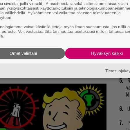
i sivuista, joilla vierailit, IP-osoitteestasi sekä laitteesi ominaisuuksista
an yksityiskohtaisesti käyttötarkoituksiin ja teknologiakumppaneihimm
T
la välilehdellä. Hylkääminen voi vaikuttaa sivuston toimivuuteen ja
nä
yyteen.
mi
knologiamme voivat käsitellä tietoja myös ilman suostumusta, jos niillä o
u peruste. Voit vastustaa tätä tai muuttaa asetuksiasi milloin tahansa se
lä.
E
il
Omat valintani
Hyväksyn kaikki
V
huomioon, kuinka paljon tyyppi sai yhteensä
ja
Tietosuojak
 -pulloista, mutta se ei riitä videota pilaamaan.
R
va
kl
U
P
to