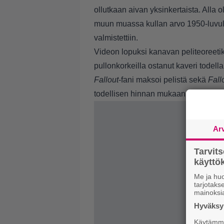
ollutkaan aivan yksinkertaista. Alla 
muun muassa kullan arvo 1950-luvull
valmistettiin.
Videon lopuksi kanavan peliteoreeti
pullonkorkeilla ostanut kaveri
todella
Fallout
-fani maksoi pelistä sekä
Fall
todellisen hinnan mukaan nykypäivä
Ar
Tarvit
käytt
Me ja huo
tarjotak
mainoksi
Hyväksym
Käytämme 