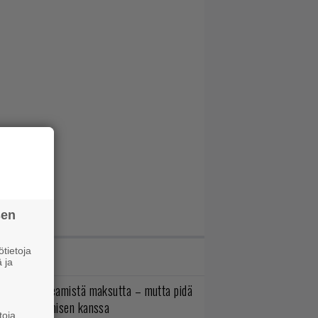
sen
tietoja
IMMAT JUTUT
 ja
oistopeli Steamistä maksutta – mutta pidä
irettä lataamisen kanssa
toja