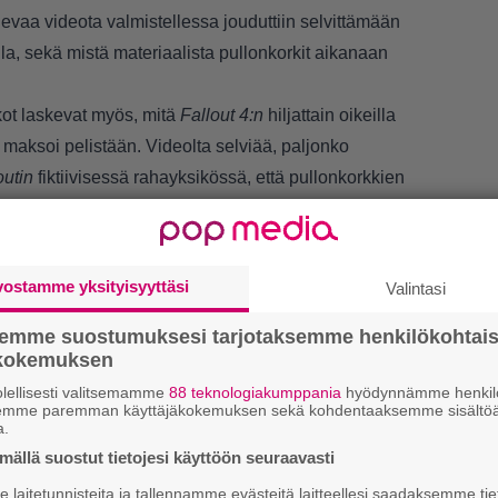
olevaa videota valmistellessa jouduttiin selvittämään
a, sekä mistä materiaalista pullonkorkit aikanaan
kot laskevat myös, mitä
Fallout 4:n
hiljattain
oikeilla
 maksoi pelistään. Videolta selviää, paljonko
outin
fiktiivisessä rahayksikössä, että pullonkorkkien
nä.
vostamme yksityisyyttäsi
Valintasi
semme suostumuksesi tarjotaksemme henkilökohtai
ökokemuksen
lellisesti valitsemamme
88 teknologiakumppania
hyödynnämme henkilö
LUETU
semme paremman käyttäjäkokemuksen sekä kohdentaaksemme sisältöä
a.
L
ällä suostut tietojesi käyttöön seuraavasti
ki
laitetunnisteita ja tallennamme evästeitä laitteellesi saadaksemme tie