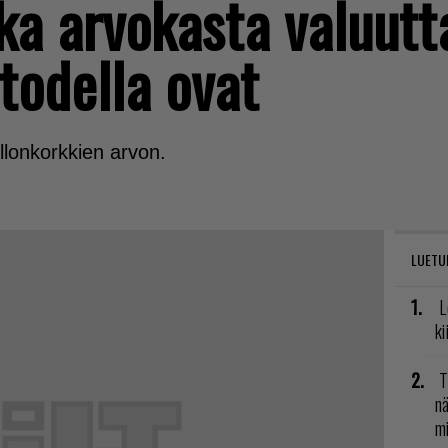
nka arvokasta valuutt
 todella ovat
llonkorkkien arvon.
LUETU
L
ki
T
nä
mi