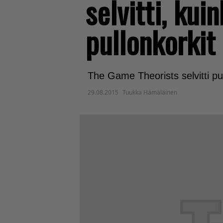
selvitti, kui
pullonkorkit
The Game Theorists selvitti pu
29.08.2015
Tuukka Hämäläinen