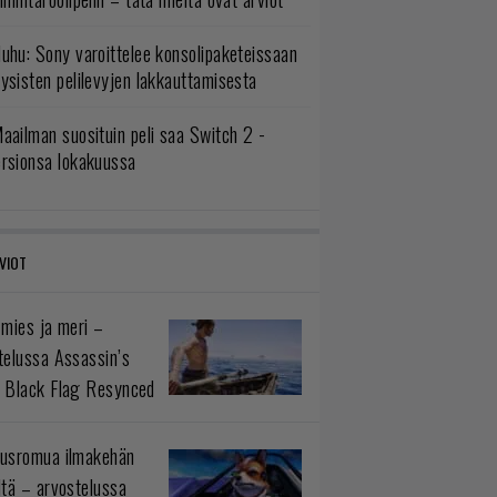
uhu: Sony varoittelee konsolipaketeissaan
ysisten pelilevyjen lakkauttamisesta
aailman suosituin peli saa Switch 2 -
ersionsa lokakuussa
VIOT
 mies ja meri –
telussa Assassin’s
 Black Flag Resynced
usromua ilmakehän
ltä – arvostelussa