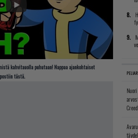
H
fy
M
v
t mistä kahvitauolla puhutaan! Nappaa ajankohtaiset
PELIAR
postiin tästä.
Nuori
arvos
Creed
Avaru
täyde