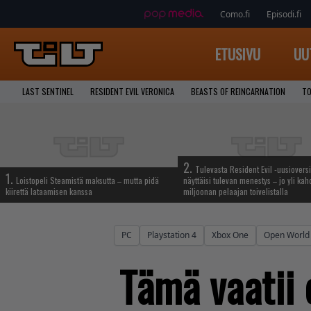
Como.fi
Episodi.fi
ETUSIVU
UU
LAST SENTINEL
RESIDENT EVIL VERONICA
BEASTS OF REINCARNATION
TO
2.
Tulevasta Resident Evil -uusiovers
1.
Loistopeli Steamistä maksutta – mutta pidä
näyttäisi tulevan menestys – jo yli ka
kiirettä lataamisen kanssa
miljoonan pelaajan toivelistalla
PC
Playstation 4
Xbox One
Open World
Tämä vaatii