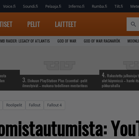
Voice.fi
Soundi.fi
Pelaaja.fi
Inferno.fi
Rumba.fi
Tilt.fi
Metel
TISET
PELIT
LAITTEET
MB RAIDER: LEGACY OF ATLANTIS
GOD OF WAR
GOD OF WAR RAGNARÖK
MOONLI
4.
iosta
Rakastettu julkaisija 
3.
hden
Elokuun PlayStation Plus Essential -pelit
alet käynnissä – hanki its
ilmestyivät – mukana todellinen mestariteos
pikkurahalla
Roolipelit
Fallout
Fallout 4
 omistautumista: Yo