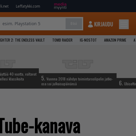
i.net
Leffatykki.com
KIRJAUDU
Etsi
GHTER 2: THE ENDLESS VAULT
TOMB RAIDER
IG-NOSTOT
AMAZON PRIME
A
täyttää 40 vuotta, valtavat
5.
ellesi klassikoita
Vuonna 2018 nähdyn toimintaroolipelin jatko-
6.
osa sai julkaisupäivänsä
Ubisofti
uTube-kanava