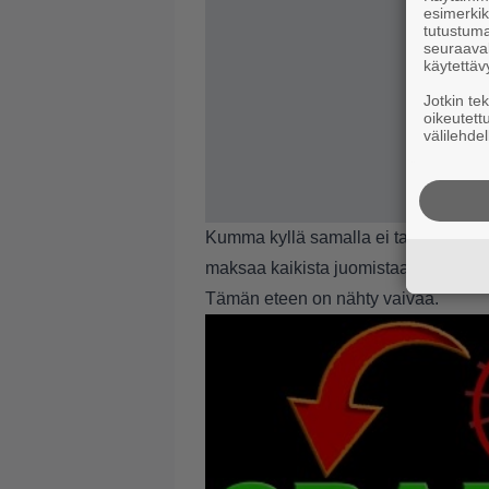
esimerkiks
tutustuma
seuraaval
käytettäv
Jotkin te
oikeutett
välilehdel
Kumma kyllä samalla ei tajuta ottaa 
maksaa kaikista juomistaan Coca-Cola
Tämän eteen on nähty vaivaa.