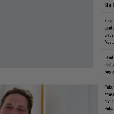
Star 
Ympär
opint
arvos
Myste
Levoto
odott
Rogue
Poké
stres
arvos
Pokop