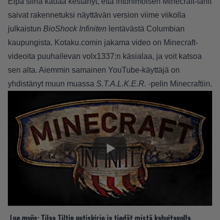
Eipä siinä kauaa kestänyt, että intohimoisen Minecraft-fanit
saivat rakennetuksi näyttävän version viime viikolla
julkaistun
BioShock Infiniten
lentävästä Columbian
kaupungista.
Kotaku.comin
jakama video on Minecraft-
videoita puuhailevan volx1337:n käsialaa, ja voit katsoa
sen alta. Aiemmin samainen YouTube-käyttäjä on
yhdistänyt muun muassa
S.T.A.L.K.E.R.
-pelin Minecraftiin.
Lue myös:
Tilaa Tiltin uutiskirje ja tiedät mistä kahvitauolla