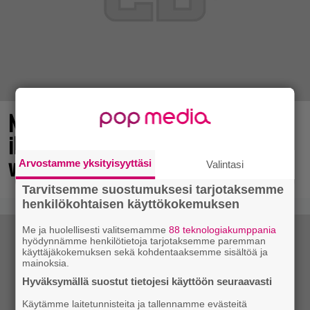
No johan pomppasi: 30 vuotta sitten
ilmestynyt klassikkoräiskintä sai
valtavasti lisää sisältöä
Arvostamme yksityisyyttäsi
Valintasi
Tarvitsemme suostumuksesi tarjotaksemme
henkilökohtaisen käyttökokemuksen
Me ja huolellisesti valitsemamme
88 teknologiakumppania
hyödynnämme henkilötietoja tarjotaksemme paremman
käyttäjäkokemuksen sekä kohdentaaksemme sisältöä ja
mainoksia.
Hyväksymällä suostut tietojesi käyttöön seuraavasti
Käytämme laitetunnisteita ja tallennamme evästeitä