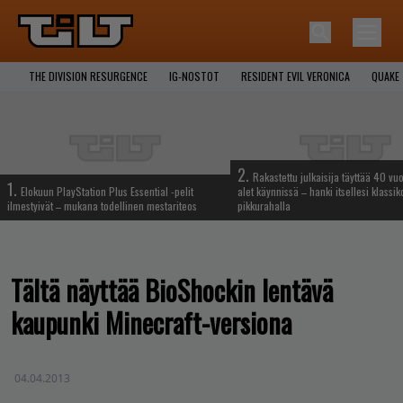
THE DIVISION RESURGENCE
IG-NOSTOT
RESIDENT EVIL VERONICA
QUAKE
2.
Rakastettu julkaisija täyttää 40 vuo
1.
Elokuun PlayStation Plus Essential -pelit
alet käynnissä – hanki itsellesi klassik
ilmestyivät – mukana todellinen mestariteos
pikkurahalla
Tältä näyttää BioShockin lentävä
kaupunki Minecraft-versiona
04.04.2013