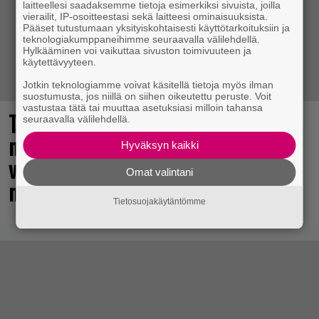
laitteellesi saadaksemme tietoja esimerkiksi sivuista, joilla
vierailit, IP-osoitteestasi sekä laitteesi ominaisuuksista.
Pääset tutustumaan yksityiskohtaisesti käyttötarkoituksiin ja
teknologiakumppaneihimme seuraavalla välilehdellä.
Hylkääminen voi vaikuttaa sivuston toimivuuteen ja
käytettävyyteen.
Jotkin teknologiamme voivat käsitellä tietoja myös ilman
suostumusta, jos niillä on siihen oikeutettu peruste. Voit
vastustaa tätä tai muuttaa asetuksiasi milloin tahansa
The Legend of Zelda -elokuvan
seuraavalla välilehdellä.
näyttelijöistä huhuillaan ahkerasti –
Hyväksyn kaikki
vastikään menehtynyt Sam Neill
Omat valintani
mukana?
Tietosuojakäytäntömme