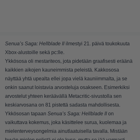
Senua’s Saga: Hellblade II
ilmestyi 21. päivä toukokuuta
Xbox-alustoille sekä pc:lle.
Ykkösosa oli mestariteos, jota pidetään graafisesti eräänä
kaikkien aikojen kauneimmista peleistä. Kakkososa
näyttää yhtä upealta ellei jopa vielä kauniimmalta, ja se
onkin saanut loistavia arvosteluja osakseen. Esimerkiksi
arvostelut yhteen keräävällä Metacritic-sivustolla sen
keskiarvosana on 81 pistettä sadasta mahdollisesta.
Ykkösosan tapaan
Senua’s Saga: Hellblade II
on
vaikuttava kokemus, joka käsittelee surua, kuolemaa ja
mielenterveysongelmia ainutlaatuisella tavalla. Mistään
hyvän mielen pelistä ei ole kyse, mutta se jää varmasti