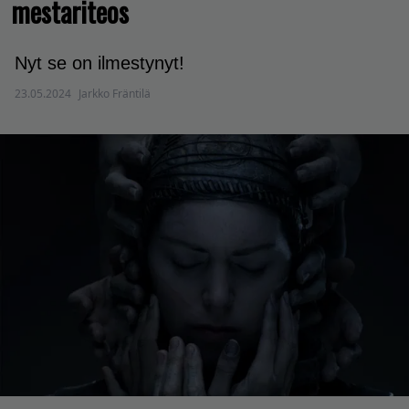
mestariteos
Nyt se on ilmestynyt!
23.05.2024
Jarkko Fräntilä