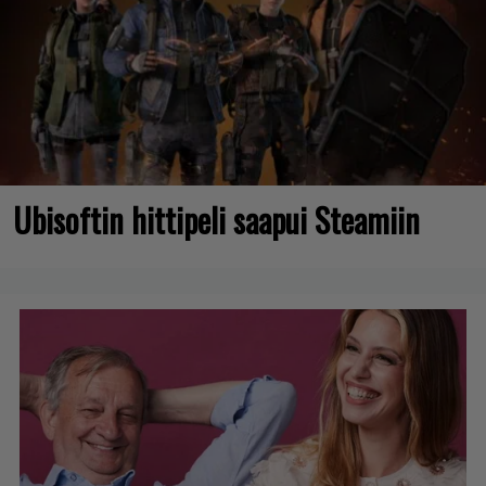
Ubisoftin hittipeli saapui Steamiin