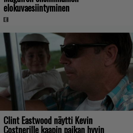
elokuvaesiintyminen
Clint Eastwood näytti Kevin
Costnerille kaapin paikan hyvin