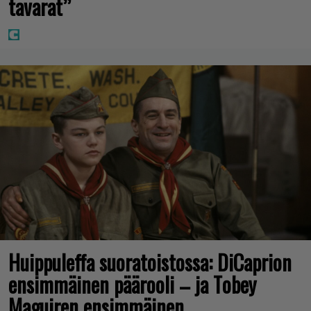
tavarat”
Huippuleffa suoratoistossa: DiCaprion
ensimmäinen päärooli – ja Tobey
Maguiren ensimmäinen