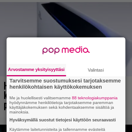
Arvostamme yksityisyyttäsi
Valintasi
Tarvitsemme suostumuksesi tarjotaksemme
Huhu: Sony varoittelee
henkilökohtaisen käyttökokemuksen
konsolipaketeissaan fyysisten
Me ja huolellisesti valitsemamme
88 teknologiakumppania
pelilevyjen lakkauttamisesta
hyödynnämme henkilötietoja tarjotaksemme paremman
käyttäjäkokemuksen sekä kohdentaaksemme sisältöä ja
mainoksia.
Hyväksymällä suostut tietojesi käyttöön seuraavasti
Käytämme laitetunnisteita ja tallennamme evästeitä