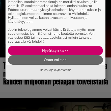
laitteellesi saadaksemme tietoja esimerkiksi sivuista, joilla
vierailit, IP-osoitteestasi sekä laitteesi ominaisuuksista.
Pääset tutustumaan yksityiskohtaisesti käyttötarkoituksiin ja
teknologiakumppaneihimme seuraavalla välilehdellä.
Hylkääminen voi vaikuttaa sivuston toimivuuteen ja
käytettävyyteen.
Jotkin teknologiamme voivat käsitellä tietoja myös ilman
suostumusta, jos niillä on siihen oikeutettu peruste. Voit
vastustaa tätä tai muuttaa asetuksiasi milloin tahansa
seuraavalla välilehdellä.
Hyväksyn kaikki
Omat valintani
Tulevasta Resident Evil -uusioversiosta
näyttäisi tulevan menestys – jo yli
Tietosuojakäytäntömme
kahden miljoonan pelaajan toivelistalla