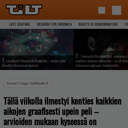
LAST SENTINEL
RESIDENT EVIL VERONICA
BEASTS OF REINCARNATION
TO
2.
Tulevasta Resident Evil -uusiovers
1.
Loistopeli Steamistä maksutta – mutta pidä
näyttäisi tulevan menestys – jo yli ka
kiirettä lataamisen kanssa
miljoonan pelaajan toivelistalla
Senua's Saga: Hellblade II
Tällä viikolla ilmestyi kenties kaikkien
aikojen graafisesti upein peli –
arvioiden mukaan kyseessä on