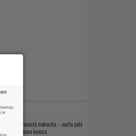
sen
tietoja
IMMAT JUTUT
 ja
oistopeli Steamistä maksutta – mutta pidä
irettä lataamisen kanssa
toja