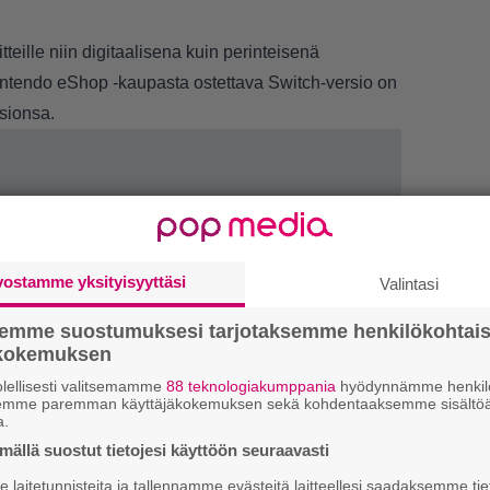
teille niin digitaalisena kuin perinteisenä
intendo eShop -kaupasta ostettava Switch-versio on
sionsa.
vostamme yksityisyyttäsi
Valintasi
semme suostumuksesi tarjotaksemme henkilökohtai
ökokemuksen
lellisesti valitsemamme
88 teknologiakumppania
hyödynnämme henkilö
LUETU
semme paremman käyttäjäkokemuksen sekä kohdentaaksemme sisältöä
a.
L
ällä suostut tietojesi käyttöön seuraavasti
ki
laitetunnisteita ja tallennamme evästeitä laitteellesi saadaksemme tie