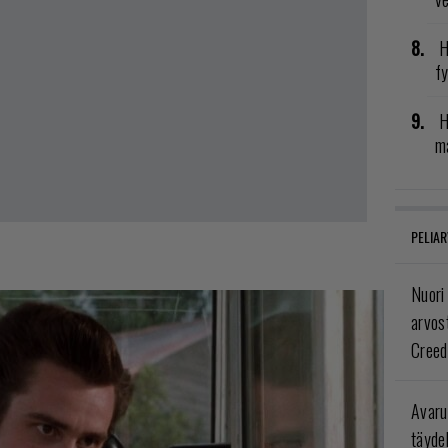
H
fy
H
ma
PELIAR
Nuori
arvos
Creed
Avaru
täyde