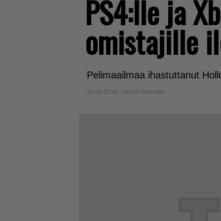
PS4:lle ja X
omistajille i
Pelimaailmaa ihastuttanut Hollo
20.08.2018
Henrik Savonen