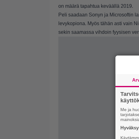
on määrä tapahtua keväällä 2019.
Peli saadaan Sonyn ja Microsoftin lait
levykopiona. Myös tähän asti vain N
sekin saamassa vihdoin fyysisen ver
Ar
Tarvit
käytt
Me ja huo
tarjotak
mainoksi
Hyväksym
Käytämme 