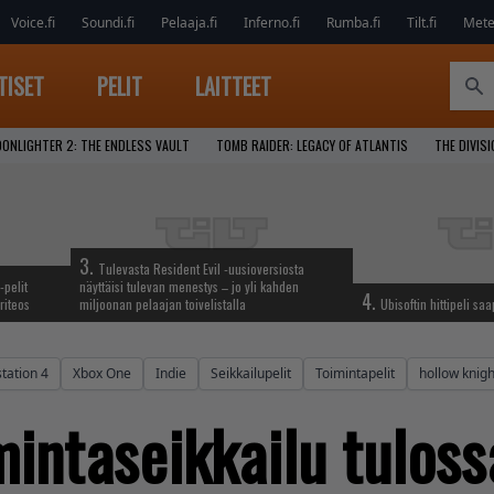
Voice.fi
Soundi.fi
Pelaaja.fi
Inferno.fi
Rumba.fi
Tilt.fi
Metel
TISET
PELIT
LAITTEET
ONLIGHTER 2: THE ENDLESS VAULT
TOMB RAIDER: LEGACY OF ATLANTIS
THE DIVIS
3.
Tulevasta Resident Evil -uusioversiosta
-pelit
näyttäisi tulevan menestys – jo yli kahden
4.
riteos
miljoonan pelaajan toivelistalla
Ubisoftin hittipeli sa
station 4
Xbox One
Indie
Seikkailupelit
Toimintapelit
hollow knigh
mintaseikkailu tuloss