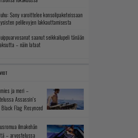
uhu: Sony varoittelee konsolipaketeissaan
ysisten pelilevyjen lakkauttamisesta
uippuarvosanat saanut seikkailupeli tänään
ksutta – näin lataat
VIOT
 mies ja meri –
telussa Assassin’s
 Black Flag Resynced
usromua ilmakehän
ltä – arvostelussa