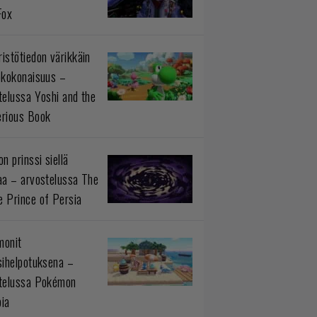
Fox
istötiedon värikkäin
okokonaisuus –
telussa Yoshi and the
rious Book
n prinssi siellä
aa – arvostelussa The
 Prince of Persia
monit
sihelpotuksena –
telussa Pokémon
ia