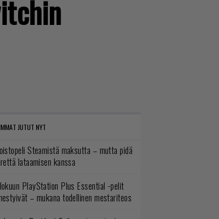
itchin
IMMAT JUTUT NYT
oistopeli Steamistä maksutta – mutta pidä
irettä lataamisen kanssa
lokuun PlayStation Plus Essential -pelit
mestyivät – mukana todellinen mestariteos