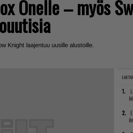
box Onelle – myös Sw
louutisia
w Knight laajentuu uusille alustoille.
LUETU
L
ki
E
il