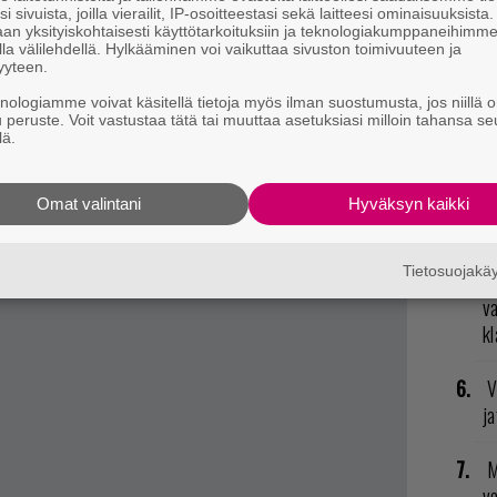
i sivuista, joilla vierailit, IP-osoitteestasi sekä laitteesi ominaisuuksista
an yksityiskohtaisesti käyttötarkoituksiin ja teknologiakumppaneihimm
E
la välilehdellä. Hylkääminen voi vaikuttaa sivuston toimivuuteen ja
il
yyteen.
knologiamme voivat käsitellä tietoja myös ilman suostumusta, jos niillä o
U
u peruste. Voit vastustaa tätä tai muuttaa asetuksiasi milloin tahansa se
lä.
T
t mistä kahvitauolla puhutaan! Nappaa ajankohtaiset
nä
Omat valintani
Hyväksyn kaikki
mi
postiin tästä.
Tietosuojak
R
va
kl
V
ja
M
v