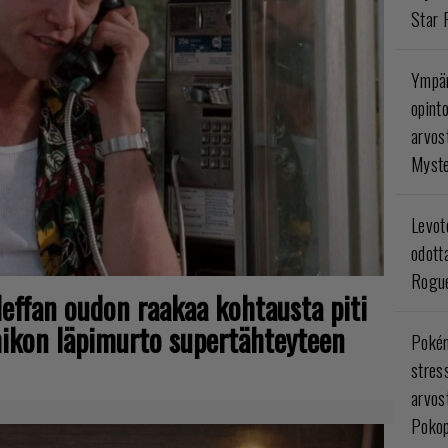
Star 
Ympär
opint
arvos
Myste
Levoto
odott
Rogue
 -leffan oudon raakaa kohtausta piti
omikon läpimurto supertähteyteen
Poké
stres
arvos
Pokop