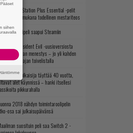
. Pääset
e
lokuun PlayStation Plus Essential -pelit
mestyivät – mukana todellinen mestariteos
n siihen
bisoftin hittipeli saapui Steamiin
uraavalla
ulevasta Resident Evil -uusioversiosta
yttäisi tulevan menestys – jo yli kahden
ljoonan pelaajan toivelistalla
äytäntömme
akastettu julkaisija täyttää 40 vuotta,
ltavat alet käynnissä – hanki itsellesi
assikoita pikkurahalla
uonna 2018 nähdyn toimintaroolipelin
tko-osa sai julkaisupäivänsä
aailman suosituin peli saa Switch 2 -
ersionsa lokakuussa