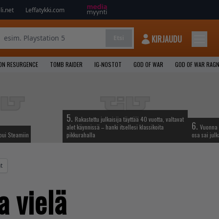
i.net
Leffatykki.com
KIRJAUDU
Etsi
ION RESURGENCE
TOMB RAIDER
IG-NOSTOT
GOD OF WAR
GOD OF WAR RAG
5.
Rakastettu julkaisija täyttää 40 vuotta, valtavat
6.
alet käynnissä – hanki itsellesi klassikoita
Vuonna 
apui Steamiin
pikkurahalla
osa sai jul
t
a vielä