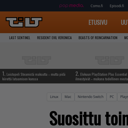
Como.fi
Episodi.fi
ETUSIVU
UU
LAST SENTINEL
RESIDENT EVIL VERONICA
BEASTS OF REINCARNATION
MO
1.
2.
Loistopeli Steamistä maksutta – mutta pidä
Elokuun PlayStation Plus Essential 
kiirettä lataamisen kanssa
ilmestyivät – mukana todellinen mesta
Linux
Mac
Nintendo Switch
PC
Play
Suosittu toi