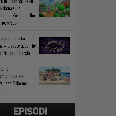
istötiedon värikkäin
okokonaisuus –
telussa Yoshi and the
rious Book
n prinssi siellä
aa – arvostelussa The
 Prince of Persia
monit
sihelpotuksena –
telussa Pokémon
ia