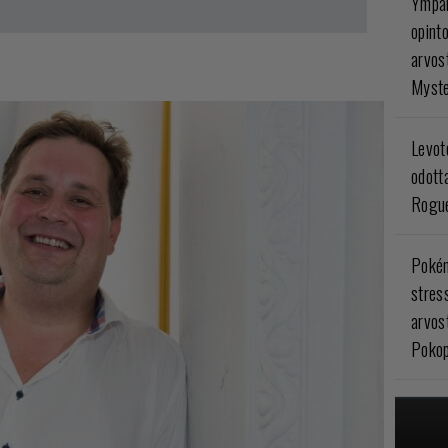
Ympär
opint
arvos
Myste
Levoto
odott
Rogue
Poké
stres
arvos
Pokop