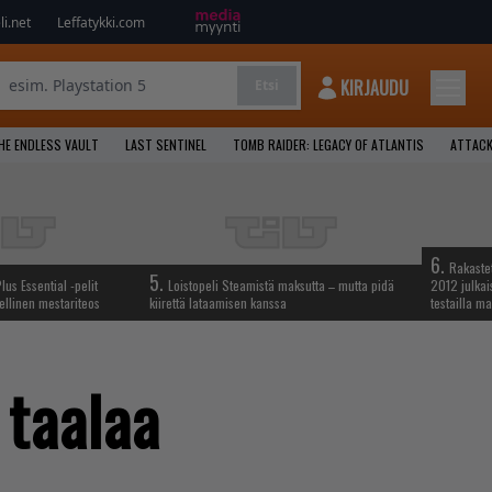
i.net
Leffatykki.com
KIRJAUDU
Etsi
HE ENDLESS VAULT
LAST SENTINEL
TOMB RAIDER: LEGACY OF ATLANTIS
ATTACK
6.
Rakastet
5.
lus Essential -pelit
Loistopeli Steamistä maksutta – mutta pidä
2012 julkais
ellinen mestariteos
kiirettä lataamisen kanssa
testailla ma
 taalaa