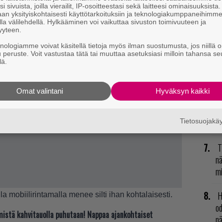
li
i sivuista, joilla vierailit, IP-osoitteestasi sekä laitteesi ominaisuuksista
an yksityiskohtaisesti käyttötarkoituksiin ja teknologiakumppaneihimm
la välilehdellä. Hylkääminen voi vaikuttaa sivuston toimivuuteen ja
E
yyteen.
il
knologiamme voivat käsitellä tietoja myös ilman suostumusta, jos niillä o
u peruste. Voit vastustaa tätä tai muuttaa asetuksiasi milloin tahansa se
L
lä.
ki
Omat valintani
Hyväksyn kaikki
R
vu
mu
Tietosuojak
T
nä
mi
H
lla mobiilirintamalla menee silti ihan kohtalaisesti.
od
t mistä kahvitauolla puhutaan! Nappaa ajankohtaiset
n