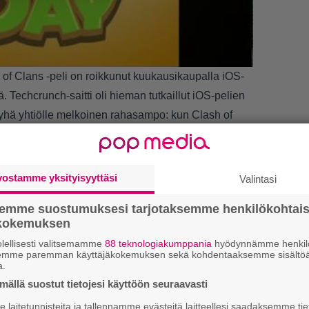
of Clans -peli on roikkunut kuukausikaupalla iOS-
ä.
Techcrunch
-saitti oli hieman tutkaillut iOS-pelien
n yhä yhtiölle melkoinen rahasampo: kun Clash of
vat vielä viisi kuukautta sitten 500 000 dollarin
LUETU
 Techcruchin laskelmien mukaan vähintään
U
vostamme yksityisyyttäsi
Valintasi
jä, ja viikko takaperin yhtiö lykkäsi markkinoille
semme suostumuksesi tarjotaksemme henkilökohtai
R
ä. Päivitys ei ollut kaikkien mieleen, ja pelin
ökokemuksen
va
ittämättömät 1200 viestiä. Mikäli kiinnostaa,
kl
lellisesti valitsemamme
88 teknologiakumppania
hyödynnämme henkilö
oitumista pääsee lukemaan
täältä
.
semme paremman käyttäjäkokemuksen sekä kohdentaaksemme sisältöä
a.
N
ällä suostut tietojesi käyttöön seuraavasti
il
laitetunnisteita ja tallennamme evästeitä laitteellesi saadaksemme tie