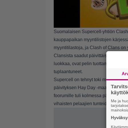
Suomalaisen Supercell-yhtiön Clash 
kauppapaikan myyntilistojen kärjess
myyntitilastoja, ja Clash of Clans o
Clansista saadut päivittäiset tulot oli
luokkaa, ovat pelin tuottamat tulot
tuplaantuneet.
Ar
Supercell on tehnyt toki muitakin pele
Tarvit
päivityksen Hay Day -maatalouspeliins
käytt
foorumille tuli kolmessa päivässä käs
Me ja huo
vihaisten pelaajien tunteiden eskal
tarjotak
mainoksi
Hyväksym
Käytämme 