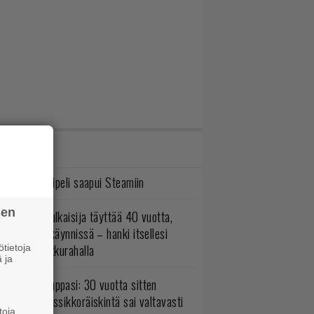
IMMAT JUTUT
bisoftin hittipeli saapui Steamiin
sen
akastettu julkaisija täyttää 40 vuotta,
ltavat alet käynnissä – hanki itsellesi
assikoita pikkurahalla
tietoja
 ja
o johan pomppasi: 30 vuotta sitten
mestynyt klassikkoräiskintä sai valtavasti
toja