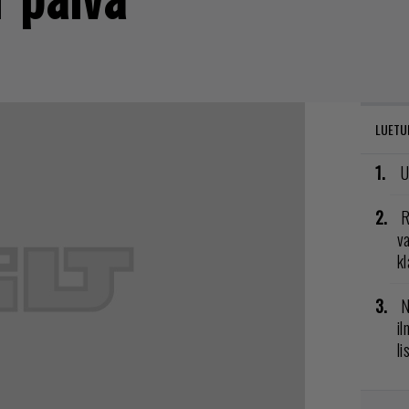
LUETU
U
R
va
kl
N
il
li