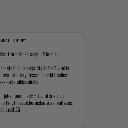
IMMAT JUTUT NYT
bisoftin hittipeli saapui Steamiin
akastettu julkaisija täyttää 40 vuotta,
ltavat alet käynnissä – hanki itsellesi
assikoita pikkurahalla
o johan pomppasi: 30 vuotta sitten
mestynyt klassikkoräiskintä sai valtavasti
sää sisältöä