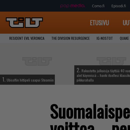
Como.fi
Episodi.fi
ETUSIVU
UU
RESIDENT EVIL VERONICA
THE DIVISION RESURGENCE
IG-NOSTOT
QUAKE
2.
Rakastettu julkaisija täyttää 40 vuo
alet käynnissä – hanki itsellesi klassik
1.
Ubisoftin hittipeli saapui Steamiin
pikkurahalla
Suomalaispel
voittoa – pe