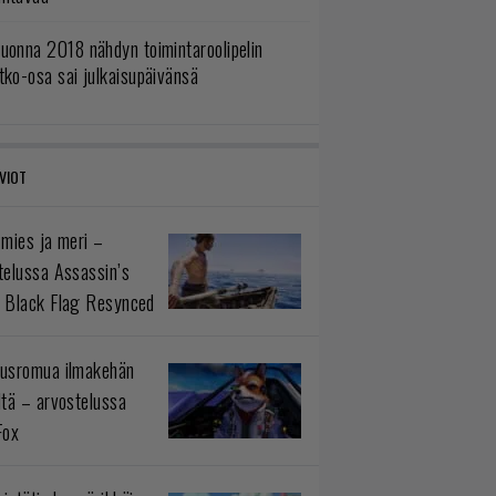
uonna 2018 nähdyn toimintaroolipelin
tko-osa sai julkaisupäivänsä
VIOT
 mies ja meri –
telussa Assassin’s
 Black Flag Resynced
usromua ilmakehän
ltä – arvostelussa
Fox