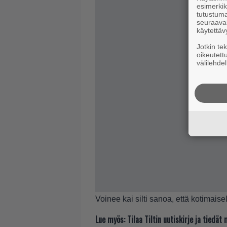
esimerkiks
tutustuma
seuraaval
käytettäv
Jotkin te
oikeutett
välilehdel
Voinee kai silti sanoa, että kotimaise
Lue myös:
Tilaa Tiltin uutiskirje ja tiedä