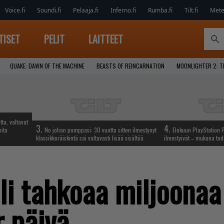
Voice.fi
Soundi.fi
Pelaaja.fi
Inferno.fi
Rumba.fi
Tilt.fi
Metel
TISET
PELIT
LAITTEET
QUAKE: DAWN OF THE MACHINE
BEASTS OF REINCARNATION
MOONLIGHTER 2: T
tta, valtavat
3.
4.
oita
No johan pomppasi: 30 vuotta sitten ilmestynyt
Elokuun PlayStation P
klassikkoräiskintä sai valtavasti lisää sisältöä
ilmestyivät – mukana tod
i tahkoaa miljoonaa
r päivä