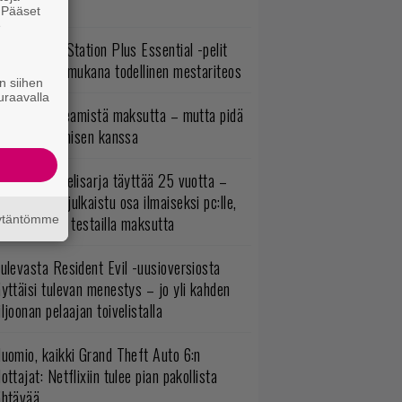
sää sisältöä
. Pääset
e
lokuun PlayStation Plus Essential -pelit
mestyivät – mukana todellinen mestariteos
n siihen
uraavalla
oistopeli Steamistä maksutta – mutta pidä
irettä lataamisen kanssa
akastettu pelisarja täyttää 25 vuotta –
onna 2012 julkaistu osa ilmaiseksi pc:lle,
ita osia voi testailla maksutta
äytäntömme
ulevasta Resident Evil -uusioversiosta
yttäisi tulevan menestys – jo yli kahden
ljoonan pelaajan toivelistalla
uomio, kaikki Grand Theft Auto 6:n
ottajat: Netflixiin tulee pian pakollista
ähtävää