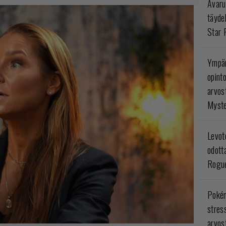
Avaru
täyde
Star 
Ympär
opint
arvos
Myste
Levoto
odott
Rogue
Poké
stres
arvos