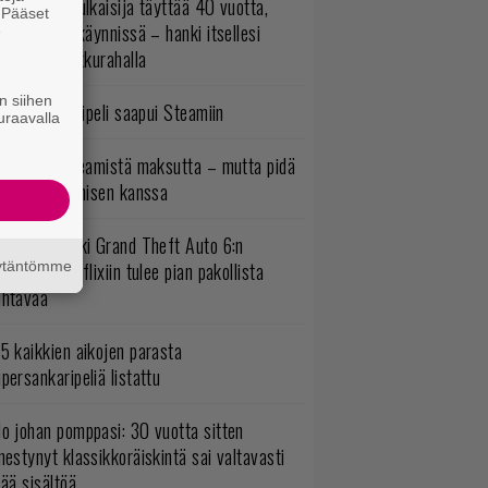
akastettu julkaisija täyttää 40 vuotta,
. Pääset
ltavat alet käynnissä – hanki itsellesi
e
assikoita pikkurahalla
n siihen
bisoftin hittipeli saapui Steamiin
uraavalla
oistopeli Steamistä maksutta – mutta pidä
irettä lataamisen kanssa
uomio, kaikki Grand Theft Auto 6:n
äytäntömme
ottajat: Netflixiin tulee pian pakollista
ähtävää
5 kaikkien aikojen parasta
persankaripeliä listattu
o johan pomppasi: 30 vuotta sitten
mestynyt klassikkoräiskintä sai valtavasti
sää sisältöä