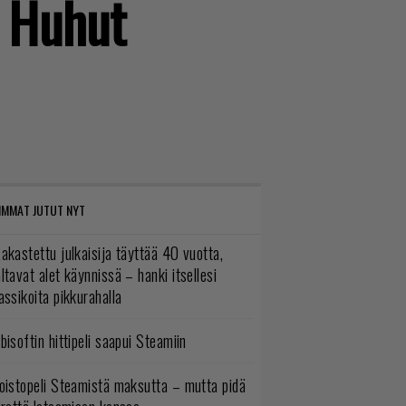
 Huhut
IMMAT JUTUT NYT
akastettu julkaisija täyttää 40 vuotta,
ltavat alet käynnissä – hanki itsellesi
assikoita pikkurahalla
bisoftin hittipeli saapui Steamiin
oistopeli Steamistä maksutta – mutta pidä