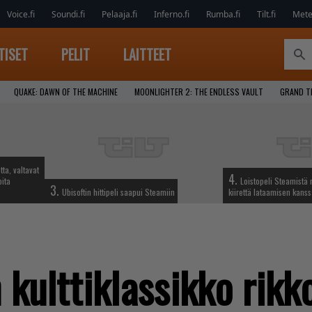
Voice.fi
Soundi.fi
Pelaaja.fi
Inferno.fi
Rumba.fi
Tilt.fi
Metel
TISET
PELIT
LAITTEET
QUAKE: DAWN OF THE MACHINE
MOONLIGHTER 2: THE ENDLESS VAULT
GRAND T
tta, valtavat
4.
oita
Loistopeli Steamistä 
3.
Ubisoftin hittipeli saapui Steamiin
kiirettä lataamisen kans
kulttiklassikko rikko