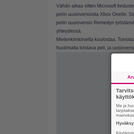
Vähän aikaa sitten Microsoft tiedusteli
pelin uusioversiosta Xbox Onelle. Se 
pelin uusioversio Remedyn työstämä
yhteydessä
.
Mielenkiintoiselta kuulostaa. Toivot
huolimatta loistava peli, ja uusiovers
Ar
Tarvit
käytt
Me ja huo
tarjotak
mainoksi
Hyväksym
Käytämme 