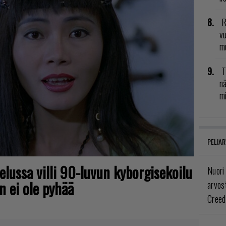
R
vu
mu
T
nä
mi
PELIAR
selussa villi 90-luvun kyborgisekoilu
Nuori
n ei ole pyhää
arvos
Creed