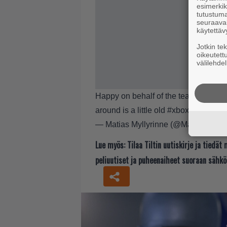
esimerkiks
tutustuma
seuraaval
käytettäv
Jotkin te
oikeutett
välilehdel
Happy on behalf of the team:
#alanw
around is a little old
#xbox360
&
#P
— Matias Myllyrinne (@MausRMD)
Lue myös:
Tilaa Tiltin uutiskirje ja tiedä
peliuutiset ja puheenaiheet suoraan sähkö