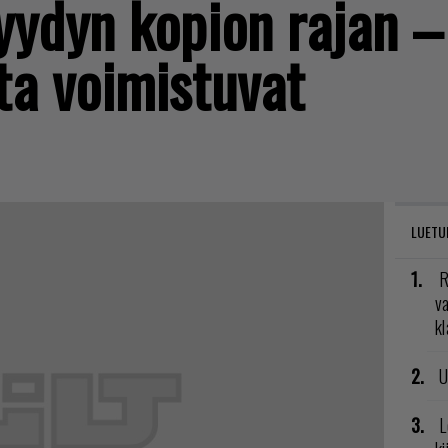
yydyn kopion rajan –
ta voimistuvat
LUETU
R
va
kl
U
L