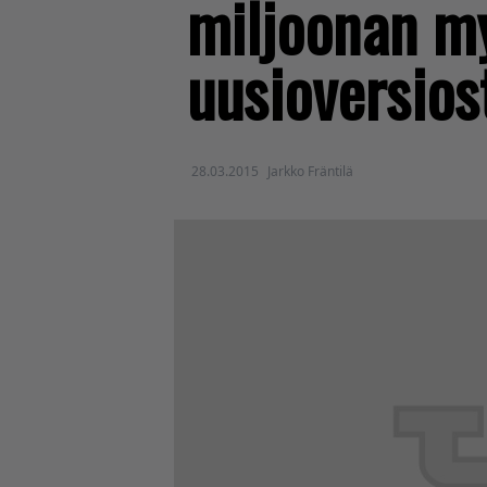
miljoonan m
uusioversios
28.03.2015
Jarkko Fräntilä