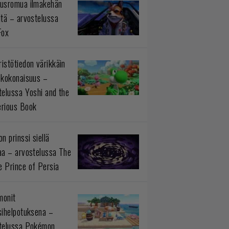
usromua ilmakehän
ltä – arvostelussa
Fox
istötiedon värikkäin
okokonaisuus –
telussa Yoshi and the
rious Book
n prinssi siellä
aa – arvostelussa The
 Prince of Persia
monit
sihelpotuksena –
telussa Pokémon