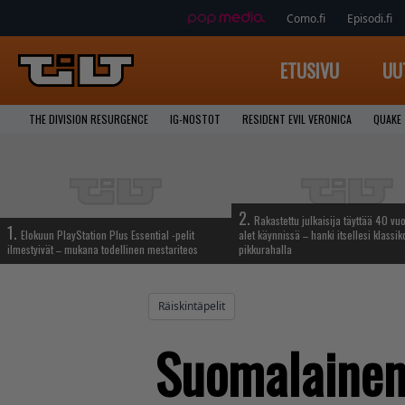
Como.fi
Episodi.fi
ETUSIVU
UU
THE DIVISION RESURGENCE
IG-NOSTOT
RESIDENT EVIL VERONICA
QUAKE
2.
Rakastettu julkaisija täyttää 40 vuo
1.
Elokuun PlayStation Plus Essential -pelit
alet käynnissä – hanki itsellesi klassik
ilmestyivät – mukana todellinen mestariteos
pikkurahalla
Räiskintäpelit
Suomalainen 