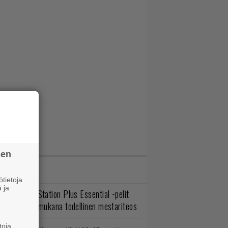
sen
IMMAT JUTUT
tietoja
 ja
lokuun PlayStation Plus Essential -pelit
mestyivät – mukana todellinen mestariteos
toja