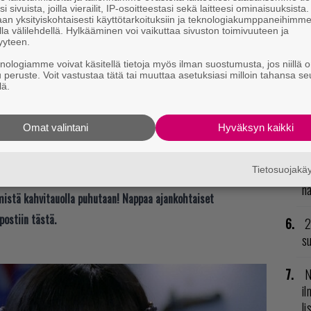
R
i sivuista, joilla vierailit, IP-osoitteestasi sekä laitteesi ominaisuuksista
va
an yksityiskohtaisesti käyttötarkoituksiin ja teknologiakumppaneihimm
la välilehdellä. Hylkääminen voi vaikuttaa sivuston toimivuuteen ja
kl
yyteen.
knologiamme voivat käsitellä tietoja myös ilman suostumusta, jos niillä o
U
u peruste. Voit vastustaa tätä tai muuttaa asetuksiasi milloin tahansa se
lä.
L
ki
Omat valintani
Hyväksyn kaikki
ake
franchise is past 4,5M units. The info floating
C
H
Tietosuojak
od
25. maaliskuuta 2015
n
t mistä kahvitauolla puhutaan! Nappaa ajankohtaiset
postiin tästä.
2
su
N
il
li