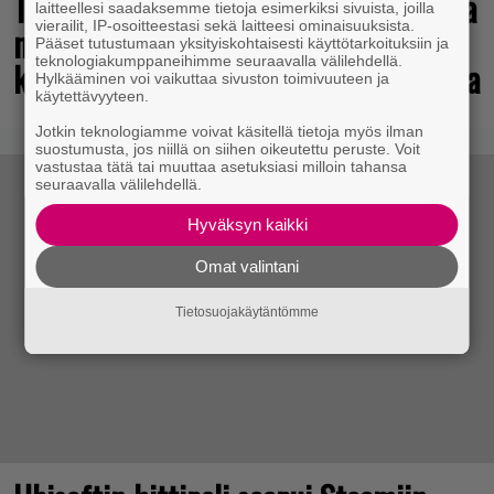
Tulevasta Resident Evil -uusioversiosta
laitteellesi saadaksemme tietoja esimerkiksi sivuista, joilla
vierailit, IP-osoitteestasi sekä laitteesi ominaisuuksista.
näyttäisi tulevan menestys – jo yli
Pääset tutustumaan yksityiskohtaisesti käyttötarkoituksiin ja
teknologiakumppaneihimme seuraavalla välilehdellä.
kahden miljoonan pelaajan toivelistalla
Hylkääminen voi vaikuttaa sivuston toimivuuteen ja
käytettävyyteen.
Jotkin teknologiamme voivat käsitellä tietoja myös ilman
suostumusta, jos niillä on siihen oikeutettu peruste. Voit
vastustaa tätä tai muuttaa asetuksiasi milloin tahansa
seuraavalla välilehdellä.
Hyväksyn kaikki
Omat valintani
Tietosuojakäytäntömme