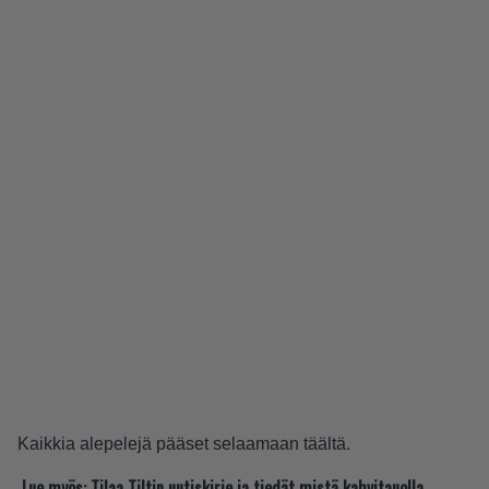
Kaikkia alepelejä pääset selaamaan
täältä
.
Lue myös:
Tilaa Tiltin uutiskirje ja tiedät mistä kahvitauolla