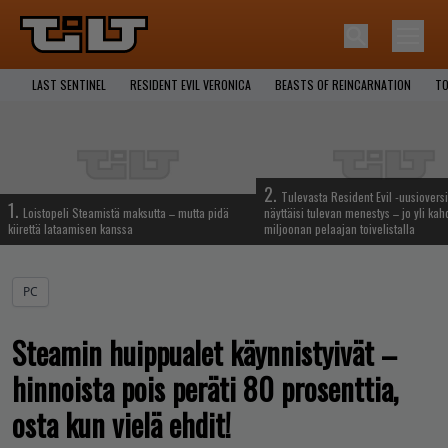
LAST SENTINEL
RESIDENT EVIL VERONICA
BEASTS OF REINCARNATION
TO
2.
Tulevasta Resident Evil -uusiovers
1.
Loistopeli Steamistä maksutta – mutta pidä
näyttäisi tulevan menestys – jo yli ka
kiirettä lataamisen kanssa
miljoonan pelaajan toivelistalla
PC
Steamin huippualet käynnistyivät –
hinnoista pois peräti 80 prosenttia,
osta kun vielä ehdit!