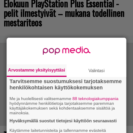
Elokuun PlayStation Plus Essential -
pelit ilmestyivät – mukana todellinen
mestariteos
Arvostamme yksityisyyttäsi
Valintasi
Tarvitsemme suostumuksesi tarjotaksemme
henkilökohtaisen käyttökokemuksen
Me ja huolellisesti valitsemamme
88 teknologiakumppania
hyödynnämme henkilötietoja tarjotaksemme paremman
käyttäjäkokemuksen sekä kohdentaaksemme sisältöä ja
mainoksia.
Hyväksymällä suostut tietojesi käyttöön seuraavasti
Käytämme laitetunnisteita ja tallennamme evästeitä