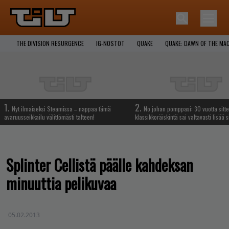
THE DIVISION RESURGENCE
IG-NOSTOT
QUAKE
QUAKE: DAWN OF THE MA
1.
2.
Nyt ilmaiseksi Steamissa – nappaa tämä
No johan pomppasi: 30 vuotta sitte
avaruusseikkailu välittömästi talteen!
klassikkoräiskintä sai valtavasti lisää s
Splinter Cellistä päälle kahdeksan
minuuttia pelikuvaa
05.02.2013