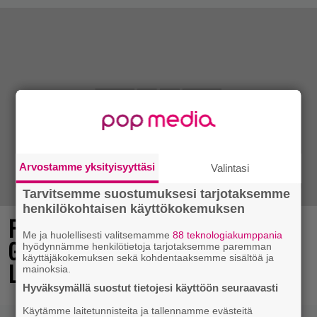
Arvostamme yksityisyyttäsi
Valintasi
Tarvitsemme suostumuksesi tarjotaksemme
henkilökohtaisen käyttökokemuksen
Final Fantasy VII Revelation näytillä
Me ja huolellisesti valitsemamme
88 teknologiakumppania
Gamescom-messujen Opening Night
hyödynnämme henkilötietoja tarjotaksemme paremman
käyttäjäkokemuksen sekä kohdentaaksemme sisältöä ja
Live -tapahtumassa
mainoksia.
Hyväksymällä suostut tietojesi käyttöön seuraavasti
Käytämme laitetunnisteita ja tallennamme evästeitä