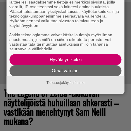
laitteellesi saadaksemme tietoja esimerkiksi sivuista, joilla
vierailit, IP-osoitteestasi sekä laitteesi ominaisuuksista.
Pääset tutustumaan yksityiskohtaisesti käyttötarkoituksiin ja
teknologiakumppaneihimme seuraavalla välilehdellä.
Hylkääminen voi vaikuttaa sivuston toimivuuteen ja
käytettävyyteen.
Jotkin teknologiamme voivat käsitellä tietoja myös ilman
suostumusta, jos niillä on siihen oikeutettu peruste. Voit
vastustaa tätä tai muuttaa asetuksiasi milloin tahansa
seuraavalla välilehdellä.
Hyväksyn kaikki
Omat valintani
Tietosuojakäytäntömme
The Legend of Zelda -elokuvan
näyttelijöistä huhuillaan ahkerasti –
vastikään menehtynyt Sam Neill
mukana?