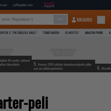
i.net
Leffatykki.com
KIRJAUDU
Etsi
GHTER 2: THE ENDLESS VAULT
TOMB RAIDER
IG-NOSTOT
AMAZON PRIME
A
täyttää 40 vuotta, valtavat
5.
ellesi klassikoita
Vuonna 2018 nähdyn toimintaroolipelin jatko-
6.
osa sai julkaisupäivänsä
Ubisofti
rter-peli