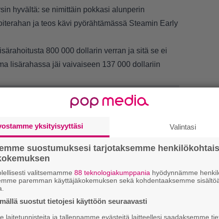
rsin hyvältä: se nimittäin pokkasi alunperin
avoiterahan ja teos kävi pyörähtämässä Steamin Early
särahoitusta 800 000 dollarin verran ja sitä se ei
 lisärahassa jäi vaivaiseen 137 000 dollariin
vostamme yksityisyyttäsi
Valintasi
semme suostumuksesi tarjotaksemme henkilökohtai
ökokemuksen
LUETU
lellisesti valitsemamme
88 teknologiakumppania
hyödynnämme henkilö
semme paremman käyttäjäkokemuksen sekä kohdentaaksemme sisältöä
L
a.
ki
ällä suostut tietojesi käyttöön seuraavasti
laitetunnisteita ja tallennamme evästeitä laitteellesi saadaksemme tie