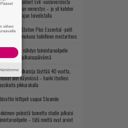
ulevasta Resident Evil -uusioversiosta
. Pääset
yttäisi tulevan menestys – jo yli kahden
e
ljoonan pelaajan toivelistalla
n siihen
lokuun PlayStation Plus Essential -pelit
uraavalla
mestyivät – mukana todellinen mestariteos
uonna 2018 nähdyn toimintaroolipelin
tko-osa sai julkaisupäivänsä
äytäntömme
akastettu julkaisija täyttää 40 vuotta,
ltavat alet käynnissä – hanki itsellesi
assikoita pikkurahalla
bisoftin hittipeli saapui Steamiin
okémon-peleistä tunnettu studio julkaisi
imintaroolipelin – tätä mieltä ovat arviot