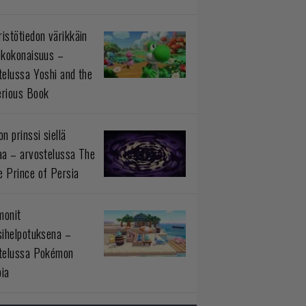
istötiedon värikkäin
okokonaisuus –
telussa Yoshi and the
rious Book
n prinssi siellä
aa – arvostelussa The
 Prince of Persia
monit
sihelpotuksena –
telussa Pokémon
ia