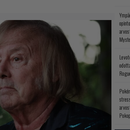
Ympär
opint
arvos
Myste
Levoto
odott
Rogue
Poké
stres
arvos
Pokop