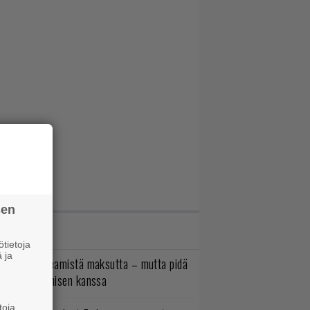
sen
IMMAT JUTUT
tietoja
 ja
oistopeli Steamistä maksutta – mutta pidä
irettä lataamisen kanssa
toja