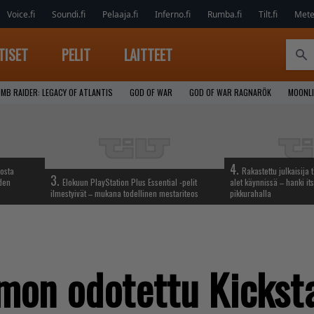
Voice.fi
Soundi.fi
Pelaaja.fi
Inferno.fi
Rumba.fi
Tilt.fi
Metel
TISET
PELIT
LAITTEET
MB RAIDER: LEGACY OF ATLANTIS
GOD OF WAR
GOD OF WAR RAGNARÖK
MOONLI
4.
iosta
Rakastettu julkaisija 
3.
hden
Elokuun PlayStation Plus Essential -pelit
alet käynnissä – hanki its
ilmestyivät – mukana todellinen mestariteos
pikkurahalla
on odotettu Kicksta