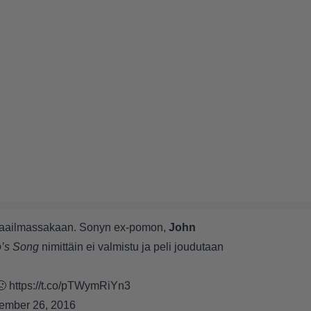
r-maailmassakaan. Sonyn ex-pomon,
John
’s Song
nimittäin ei valmistu ja peli joudutaan
🙁
https://t.co/pTWymRiYn3
ember 26, 2016