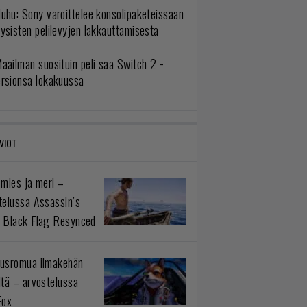
uhu: Sony varoittelee konsolipaketeissaan
ysisten pelilevyjen lakkauttamisesta
aailman suosituin peli saa Switch 2 -
ersionsa lokakuussa
VIOT
 mies ja meri –
telussa Assassin’s
 Black Flag Resynced
usromua ilmakehän
ltä – arvostelussa
Fox