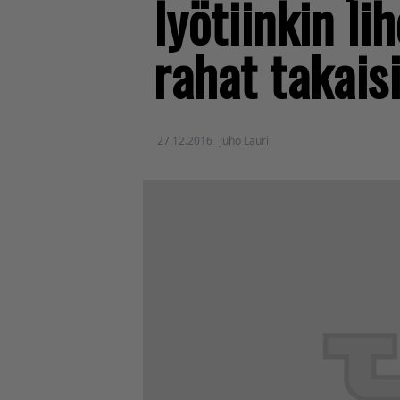
lyötiinkin li
rahat takais
27.12.2016
Juho Lauri