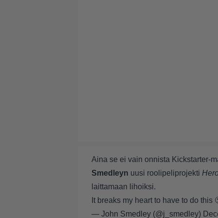
Aina se ei vain onnista Kickstarte
Smedleyn
uusi roolipeliprojekti
Hero
laittamaan lihoiksi.
It breaks my heart to have to do this 
— John Smedley (@j_smedley)
Dec