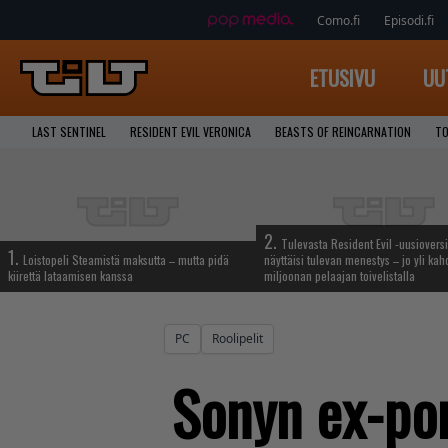
Como.fi
Episodi.fi
ETUSIVU
UU
LAST SENTINEL
RESIDENT EVIL VERONICA
BEASTS OF REINCARNATION
TO
2.
Tulevasta Resident Evil -uusiovers
1.
Loistopeli Steamistä maksutta – mutta pidä
näyttäisi tulevan menestys – jo yli ka
kiirettä lataamisen kanssa
miljoonan pelaajan toivelistalla
PC
Roolipelit
Sonyn ex-pom