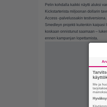
Pelin kohdalla kaikki näytti aluksi va
Kickstarterista miljoonan dollarin t
Access -palvelussakin testiversiona.
Smedleyn projekti kuitenkin kaipasi li
koskaan onnistunut saamaan – lukema
ennen kampanjan lopettamista.
Ar
Tarvit
käytt
Me ja huo
tarjotak
mainoksi
Hyväksym
Käytämme 