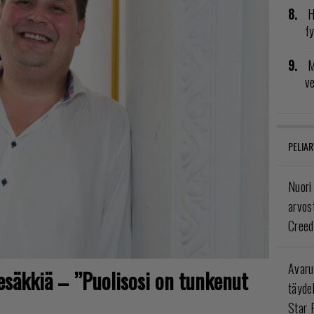
H
fy
M
v
PELIAR
Nuori
arvos
Creed
Avaru
tesäkkiä – ”Puolisosi on tunkenut
täyde
Star 