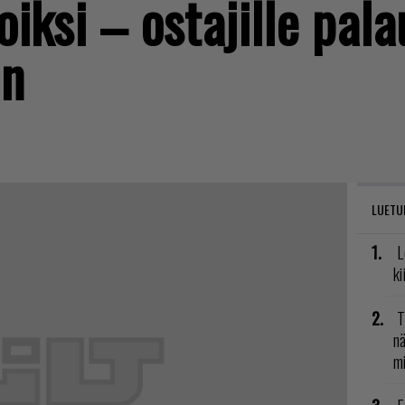
hoiksi – ostajille pal
in
LUETU
L
ki
T
nä
mi