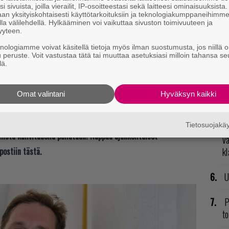
T
i sivuista, joilla vierailit, IP-osoitteestasi sekä laitteesi ominaisuuksista
nä
an yksityiskohtaisesti käyttötarkoituksiin ja teknologiakumppaneihimm
la välilehdellä. Hylkääminen voi vaikuttaa sivuston toimivuuteen ja
mi
yyteen.
knologiamme voivat käsitellä tietoja myös ilman suostumusta, jos niillä o
E
u peruste. Voit vastustaa tätä tai muuttaa asetuksiasi milloin tahansa se
il
lä.
V
Omat valintani
Hyväksyn kaikki
ero’s Song tullaan perumaan ja siinä samassa
ja
age Games lakkautetaan.
Tietosuojak
R
lle rahat takaisin.
t mistä kahvitauolla puhutaan! Nappaa ajankohtaiset
va
postiin tästä.
kl
U
P
to