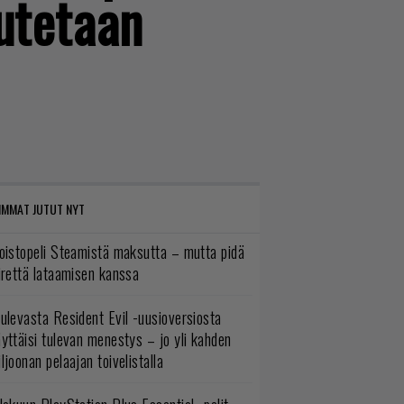
autetaan
IMMAT JUTUT NYT
oistopeli Steamistä maksutta – mutta pidä
irettä lataamisen kanssa
ulevasta Resident Evil -uusioversiosta
yttäisi tulevan menestys – jo yli kahden
ljoonan pelaajan toivelistalla