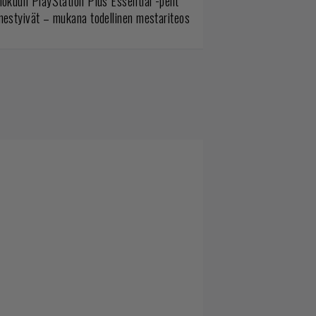
lokuun PlayStation Plus Essential -pelit
mestyivät – mukana todellinen mestariteos