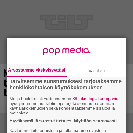
Nyt ilmaiseksi Steamissa – nappaa
Arvostamme yksityisyyttäsi
Valintasi
tämä avaruusseikkailu välittömästi
Tarvitsemme suostumuksesi tarjotaksemme
henkilökohtaisen käyttökokemuksen
talteen!
Me ja huolellisesti valitsemamme
88 teknologiakumppania
hyödynnämme henkilötietoja tarjotaksemme paremman
käyttäjäkokemuksen sekä kohdentaaksemme sisältöä ja
mainoksia.
Hyväksymällä suostut tietojesi käyttöön seuraavasti
Käytämme laitetunnisteita ja tallennamme evästeitä