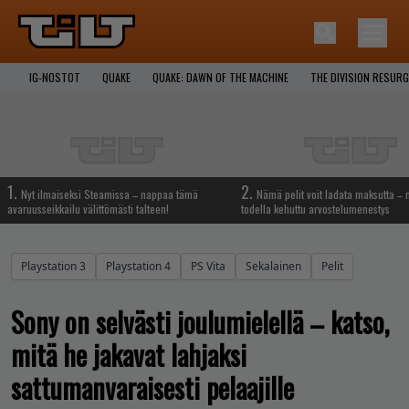
IG-NOSTOT
QUAKE
QUAKE: DAWN OF THE MACHINE
THE DIVISION RESUR
1.
2.
Nyt ilmaiseksi Steamissa – nappaa tämä
Nämä pelit voit ladata maksutta –
avaruusseikkailu välittömästi talteen!
todella kehuttu arvostelumenestys
Playstation 3
Playstation 4
PS Vita
Sekalainen
Pelit
Sony on selvästi joulumielellä – katso,
mitä he jakavat lahjaksi
sattumanvaraisesti pelaajille