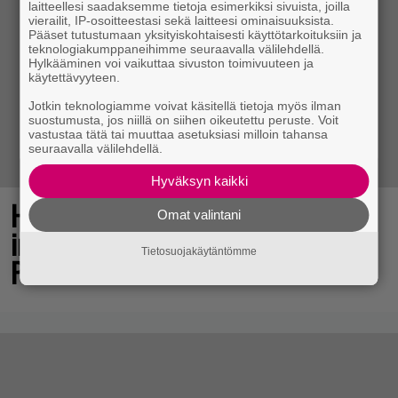
laitteellesi saadaksemme tietoja esimerkiksi sivuista, joilla
vierailit, IP-osoitteestasi sekä laitteesi ominaisuuksista.
Pääset tutustumaan yksityiskohtaisesti käyttötarkoituksiin ja
teknologiakumppaneihimme seuraavalla välilehdellä.
Hylkääminen voi vaikuttaa sivuston toimivuuteen ja
käytettävyyteen.
Jotkin teknologiamme voivat käsitellä tietoja myös ilman
suostumusta, jos niillä on siihen oikeutettu peruste. Voit
vastustaa tätä tai muuttaa asetuksiasi milloin tahansa
seuraavalla välilehdellä.
Hyväksyn kaikki
Huomiota herättävä torni ja voimakas
Omat valintani
imuteho – arvostelussa Dreame L50s
Tietosuojakäytäntömme
Pro Ultra