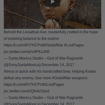
Behold the Leviathan Axe, masterfully crafted in the hope
of restoring balance to the realms
https://t.co/m0Ft7HCPn8
#GodofWar
#LostPages
pic.twitter.com/aiVdPKsJhR
— Santa Monica Studio – God of War Ragnarök
(@SonySantaMonica)
December 14, 2017
Atreus is quick with his handcrafted bow, helping Kratos
defeat any enemy. See more
#GodofWar
weapons:
https://t.co/m0Ft7HCPn8
#LostPages
pic.twitter.com/tJQN4zOyzd
— Santa Monica Studio – God of War Ragnarök
(@SonySantaMonica)
December 14, 2017