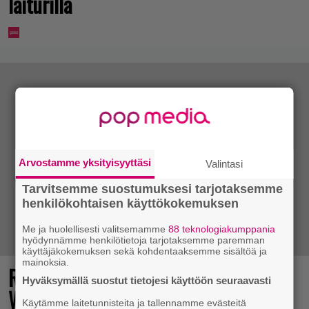
laiturilla
Arvostamme yksityisyyttäsi
Valintasi
Tarvitsemme suostumuksesi tarjotaksemme
henkilökohtaisen käyttökokemuksen
Me ja huolellisesti valitsemamme
88 teknologiakumppania
hyödynnämme henkilötietoja tarjotaksemme paremman
käyttäjäkokemuksen sekä kohdentaaksemme sisältöä ja
mainoksia.
Rallienglanti raikaa kotimaisen
Hyväksymällä suostut tietojesi käyttöön seuraavasti
Wreckfest 2:n uudella esittelyvideolla
Käytämme laitetunnisteita ja tallennamme evästeitä