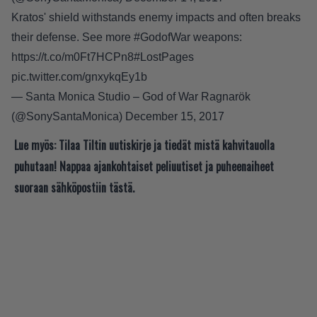
Kratos' shield withstands enemy impacts and often breaks
their defense. See more
#GodofWar
weapons:
https://t.co/m0Ft7HCPn8
#LostPages
pic.twitter.com/gnxykqEy1b
— Santa Monica Studio – God of War Ragnarök
(@SonySantaMonica)
December 15, 2017
Lue myös:
Tilaa Tiltin uutiskirje ja tiedät mistä kahvitauolla
puhutaan! Nappaa ajankohtaiset peliuutiset ja puheenaiheet
suoraan sähköpostiin tästä.