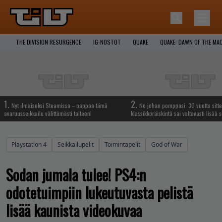
THE DIVISION RESURGENCE
IG-NOSTOT
QUAKE
QUAKE: DAWN OF THE MA
1.
2.
Nyt ilmaiseksi Steamissa – nappaa tämä
No johan pomppasi: 30 vuotta sitte
avaruusseikkailu välittömästi talteen!
klassikkoräiskintä sai valtavasti lisää s
Playstation 4
Seikkailupelit
Toimintapelit
God of War
Sodan jumala tulee! PS4:n
odotetuimpiin lukeutuvasta pelistä
lisää kaunista videokuvaa