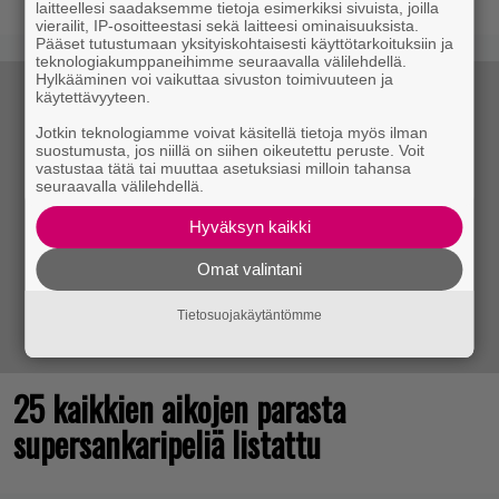
laitteellesi saadaksemme tietoja esimerkiksi sivuista, joilla
vierailit, IP-osoitteestasi sekä laitteesi ominaisuuksista.
Pääset tutustumaan yksityiskohtaisesti käyttötarkoituksiin ja
teknologiakumppaneihimme seuraavalla välilehdellä.
Hylkääminen voi vaikuttaa sivuston toimivuuteen ja
käytettävyyteen.
Jotkin teknologiamme voivat käsitellä tietoja myös ilman
suostumusta, jos niillä on siihen oikeutettu peruste. Voit
vastustaa tätä tai muuttaa asetuksiasi milloin tahansa
seuraavalla välilehdellä.
Hyväksyn kaikki
Omat valintani
Tietosuojakäytäntömme
25 kaikkien aikojen parasta
supersankaripeliä listattu