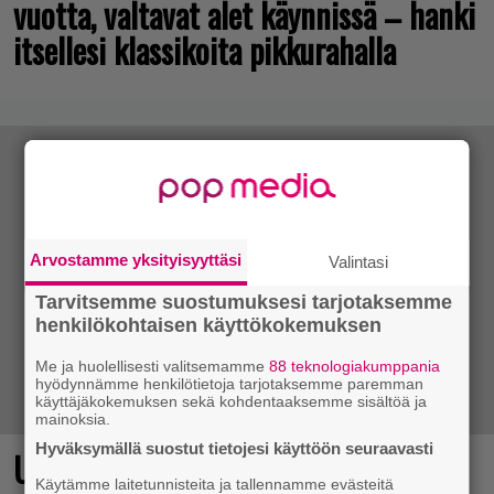
vuotta, valtavat alet käynnissä – hanki
itsellesi klassikoita pikkurahalla
Arvostamme yksityisyyttäsi
Valintasi
Tarvitsemme suostumuksesi tarjotaksemme
henkilökohtaisen käyttökokemuksen
Me ja huolellisesti valitsemamme
88 teknologiakumppania
hyödynnämme henkilötietoja tarjotaksemme paremman
käyttäjäkokemuksen sekä kohdentaaksemme sisältöä ja
mainoksia.
Hyväksymällä suostut tietojesi käyttöön seuraavasti
Ubisoftin hittipeli saapui Steamiin
Käytämme laitetunnisteita ja tallennamme evästeitä