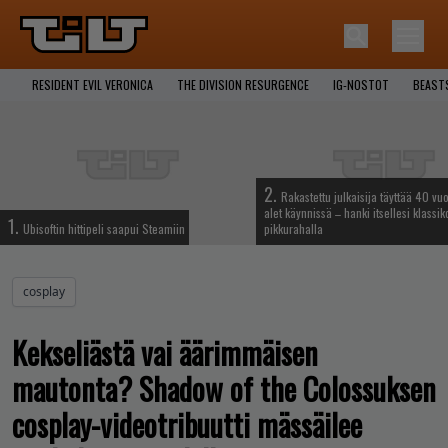
RESIDENT EVIL VERONICA
THE DIVISION RESURGENCE
IG-NOSTOT
BEAST
2.
Rakastettu julkaisija täyttää 40 vuo
alet käynnissä – hanki itsellesi klassik
1.
Ubisoftin hittipeli saapui Steamiin
pikkurahalla
cosplay
Kekseliästä vai äärimmäisen
mautonta? Shadow of the Colossuksen
cosplay-videotribuutti mässäilee