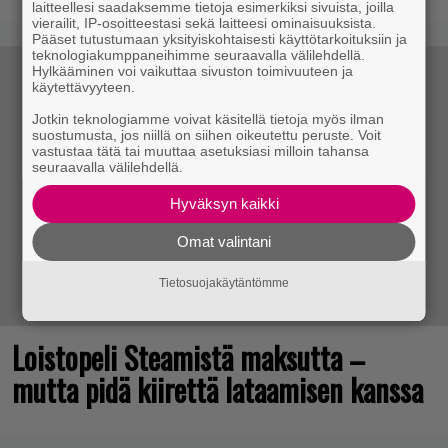
laitteellesi saadaksemme tietoja esimerkiksi sivuista, joilla
vierailit, IP-osoitteestasi sekä laitteesi ominaisuuksista.
Pääset tutustumaan yksityiskohtaisesti käyttötarkoituksiin ja
teknologiakumppaneihimme seuraavalla välilehdellä.
Hylkääminen voi vaikuttaa sivuston toimivuuteen ja
käytettävyyteen.
Jotkin teknologiamme voivat käsitellä tietoja myös ilman
suostumusta, jos niillä on siihen oikeutettu peruste. Voit
vastustaa tätä tai muuttaa asetuksiasi milloin tahansa
seuraavalla välilehdellä.
Hyväksyn kaikki
Omat valintani
Tietosuojakäytäntömme
Loistopeli Steamistä maksutta –
mutta pidä kiirettä lataamisen kanssa