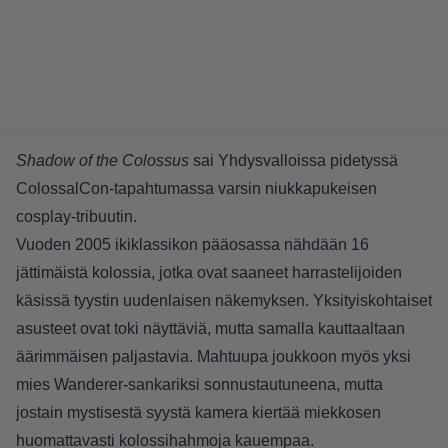
Shadow of the Colossus
sai Yhdysvalloissa pidetyssä
ColossalCon-tapahtumassa varsin niukkapukeisen
cosplay-tribuutin.
Vuoden 2005 ikiklassikon pääosassa nähdään 16
jättimäistä kolossia, jotka ovat saaneet harrastelijoiden
käsissä tyystin uudenlaisen näkemyksen. Yksityiskohtaiset
asusteet ovat toki näyttäviä, mutta samalla kauttaaltaan
äärimmäisen paljastavia. Mahtuupa joukkoon myös yksi
mies Wanderer-sankariksi sonnustautuneena, mutta
jostain mystisestä syystä kamera kiertää miekkosen
huomattavasti kolossihahmoja kauempaa.