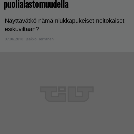
puolialastomuudella
Näyttävätkö nämä niukkapukeiset neitokaiset
esikuviltaan?
07.06.2018
Jaakko Herranen