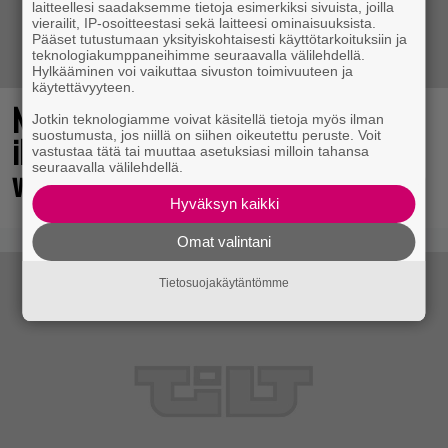
laitteellesi saadaksemme tietoja esimerkiksi sivuista, joilla
vierailit, IP-osoitteestasi sekä laitteesi ominaisuuksista.
Pääset tutustumaan yksityiskohtaisesti käyttötarkoituksiin ja
teknologiakumppaneihimme seuraavalla välilehdellä.
Hylkääminen voi vaikuttaa sivuston toimivuuteen ja
käytettävyyteen.
No johan pomppasi: 30 vuotta sitten
Jotkin teknologiamme voivat käsitellä tietoja myös ilman
suostumusta, jos niillä on siihen oikeutettu peruste. Voit
ilmestynyt klassikkoräiskintä sai
vastustaa tätä tai muuttaa asetuksiasi milloin tahansa
seuraavalla välilehdellä.
valtavasti lisää sisältöä
Hyväksyn kaikki
Omat valintani
Tietosuojakäytäntömme