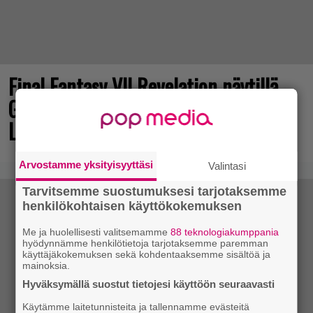
Final Fantasy VII Revelation näytillä
Gamescom-messujen Opening Night
Live -tapahtumassa
Arvostamme yksityisyyttäsi
Valintasi
Tarvitsemme suostumuksesi tarjotaksemme
henkilökohtaisen käyttökokemuksen
Me ja huolellisesti valitsemamme
88 teknologiakumppania
hyödynnämme henkilötietoja tarjotaksemme paremman
käyttäjäkokemuksen sekä kohdentaaksemme sisältöä ja
mainoksia.
Hyväksymällä suostut tietojesi käyttöön seuraavasti
Käytämme laitetunnisteita ja tallennamme evästeitä