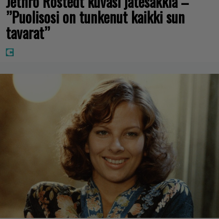
Jethro Rostedt kuvasi jätesäkkiä –
”Puolisosi on tunkenut kaikki sun
tavarat”