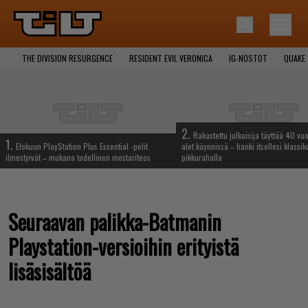
THE DIVISION RESURGENCE
RESIDENT EVIL VERONICA
IG-NOSTOT
QUAKE
2.
Rakastettu julkaisija täyttää 40 vuo
1.
Elokuun PlayStation Plus Essential -pelit
alet käynnissä – hanki itsellesi klassik
ilmestyivät – mukana todellinen mestariteos
pikkurahalla
Seuraavan palikka-Batmanin
Playstation-versioihin erityistä
lisäsisältöä