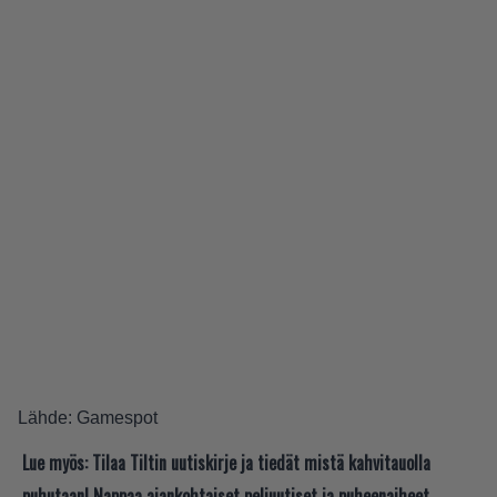
Lähde:
Gamespot
Lue myös:
Tilaa Tiltin uutiskirje ja tiedät mistä kahvitauolla
puhutaan! Nappaa ajankohtaiset peliuutiset ja puheenaiheet