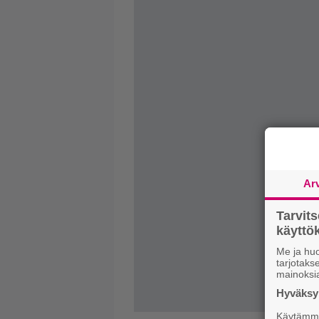
Ar
Tarvit
käytt
Me ja huo
tarjotak
mainoksi
Hyväksym
Käytämme 