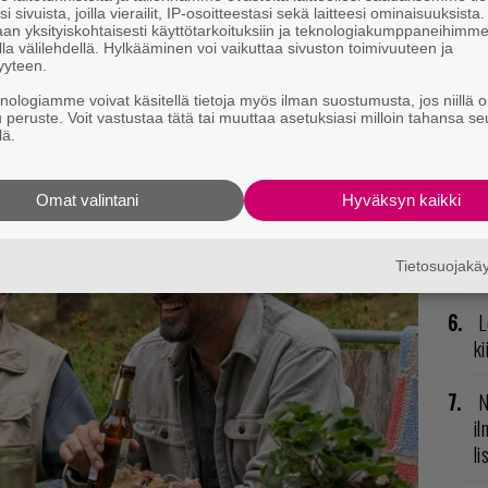
t mistä kahvitauolla puhutaan! Nappaa ajankohtaiset
i sivuista, joilla vierailit, IP-osoitteestasi sekä laitteesi ominaisuuksista
E
an yksityiskohtaisesti käyttötarkoituksiin ja teknologiakumppaneihimm
postiin tästä.
la välilehdellä. Hylkääminen voi vaikuttaa sivuston toimivuuteen ja
il
yyteen.
knologiamme voivat käsitellä tietoja myös ilman suostumusta, jos niillä o
H
u peruste. Voit vastustaa tätä tai muuttaa asetuksiasi milloin tahansa se
od
lä.
n
Omat valintani
Hyväksyn kaikki
R
vu
mu
Tietosuojak
L
ki
N
il
li