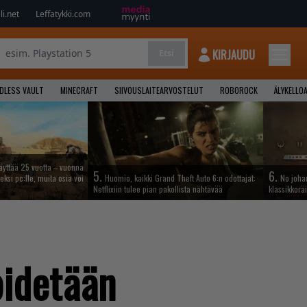
i.net
Leffatykki.com
KIRJAUDU
Etsi
NDLESS VAULT
MINECRAFT
SIIVOUSLAITEARVOSTELUT
ROBOROCK
ÄLYKELLO
täyttää 25 vuotta – vuonna
5.
6.
eksi pc:lle, muita osia voi
Huomio, kaikki Grand Theft Auto 6:n odottajat:
No johan
Netflixiin tulee pian pakollista nähtävää
klassikkoräi
pidetään