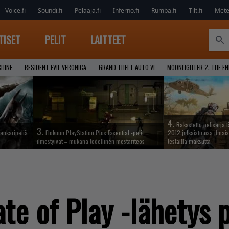
Voice.fi
Soundi.fi
Pelaaja.fi
Inferno.fi
Rumba.fi
Tilt.fi
Metel
TISET
PELIT
LAITTEET
CHINE
RESIDENT EVIL VERONICA
GRAND THEFT AUTO VI
MOONLIGHTER 2: THE E
4.
Rakastettu pelisarja 
3.
ankaripeliä
Elokuun PlayStation Plus Essential -pelit
2012 julkaistu osa ilmais
ilmestyivät – mukana todellinen mestariteos
testailla maksutta
te of Play -lähetys 