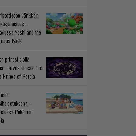
istötiedon värikkäin
okokonaisuus –
telussa Yoshi and the
rious Book
n prinssi siellä
aa – arvostelussa The
 Prince of Persia
monit
sihelpotuksena –
telussa Pokémon
ia