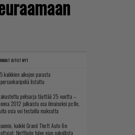
 seuraamaan
IMMAT JUTUT NYT
5 kaikkien aikojen parasta
persankaripeliä listattu
akastettu pelisarja täyttää 25 vuotta –
onna 2012 julkaistu osa ilmaiseksi pc:lle,
ita osia voi testailla maksutta
uomio, kaikki Grand Theft Auto 6:n
ottajat: Netflixiin tulee pian pakollista