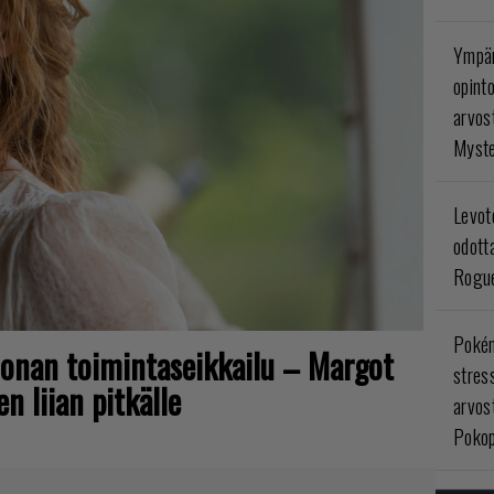
Ympär
opint
arvos
Myste
Levoto
odott
Rogue
Poké
joonan toimintaseikkailu – Margot
stres
n liian pitkälle
arvos
Pokop