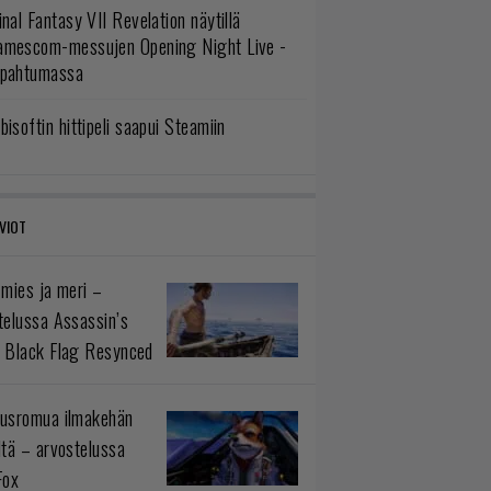
inal Fantasy VII Revelation näytillä
amescom-messujen Opening Night Live -
apahtumassa
bisoftin hittipeli saapui Steamiin
VIOT
 mies ja meri –
telussa Assassin’s
 Black Flag Resynced
usromua ilmakehän
ltä – arvostelussa
Fox