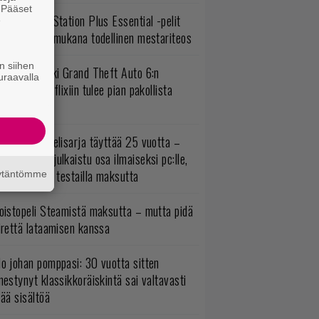
. Pääset
lokuun PlayStation Plus Essential -pelit
e
mestyivät – mukana todellinen mestariteos
n siihen
uomio, kaikki Grand Theft Auto 6:n
uraavalla
ottajat: Netflixiin tulee pian pakollista
ähtävää
akastettu pelisarja täyttää 25 vuotta –
onna 2012 julkaistu osa ilmaiseksi pc:lle,
ita osia voi testailla maksutta
äytäntömme
oistopeli Steamistä maksutta – mutta pidä
irettä lataamisen kanssa
o johan pomppasi: 30 vuotta sitten
mestynyt klassikkoräiskintä sai valtavasti
sää sisältöä