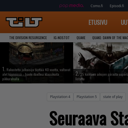
Como.fi
Episodi.fi
ETUSIVU
UU
THE DIVISION RESURGENCE
IG-NOSTOT
QUAKE
QUAKE: DAWN OF THE MA
1.
Rakastettu julkaisija täyttää 40 vuotta, valtavat
2.
alet käynnissä – hanki itsellesi klassikoita
25 kaikkien aikojen parasta supers
pikkurahalla
listattu
Playstation 4
Playstation 5
state of play
Seuraava Sta