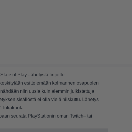
ate of Play -lähetystä linjoille.
 keskitytään esittelemään kolmannen osapuolen
nähdään niin uusia kuin aiemmin julkistettuja
yksen sisällöstä ei olla vielä hiiskuttu. Lähetys
. lokakuuta.
 tapaan seurata PlayStationin oman
Twitch
– tai