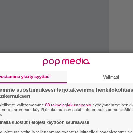
vostamme yksityisyyttäsi
LUETU
Valintasi
semme suostumuksesi tarjotaksemme henkilökohtai
R
ökokemuksen
va
kl
lellisesti valitsemamme
88 teknologiakumppania
hyödynnämme henkilö
semme paremman käyttäjäkokemuksen sekä kohdentaaksemme sisältöä
a.
2
ällä suostut tietojesi käyttöön seuraavasti
su
laitetunnisteita ja tallennamme evästeitä laitteellesi saadaksemme tie