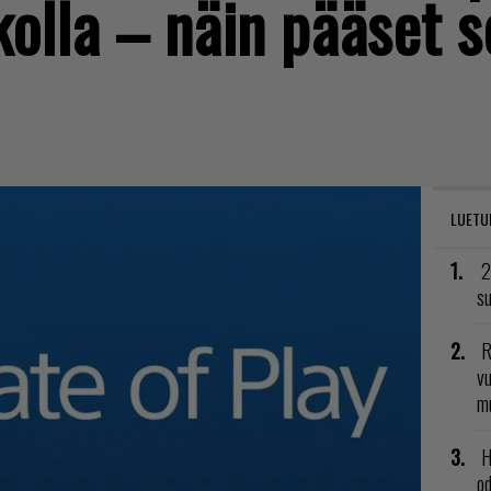
ikolla – näin pääset
LUETU
2
su
R
vu
mu
H
od