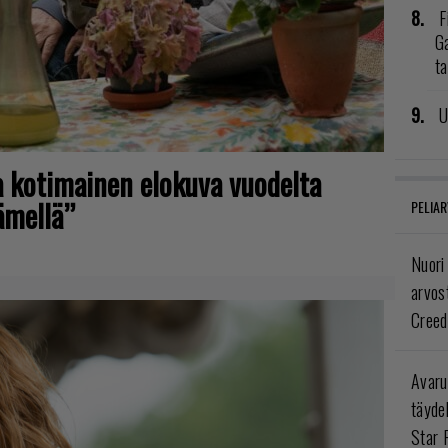
F
G
t
U
a kotimainen elokuva vuodelta
ämellä”
PELIAR
Nuori
arvos
Creed
Avaru
täyde
Star 