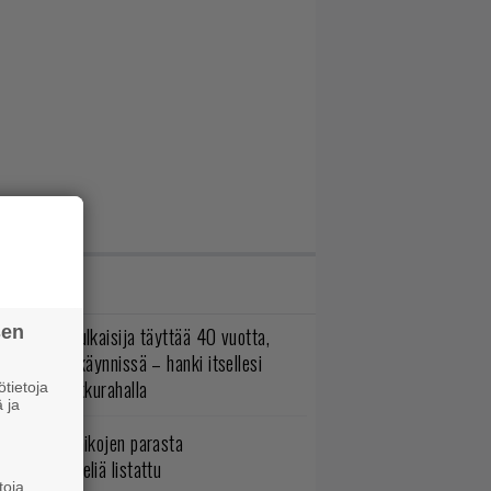
IMMAT JUTUT
sen
akastettu julkaisija täyttää 40 vuotta,
ltavat alet käynnissä – hanki itsellesi
assikoita pikkurahalla
tietoja
 ja
5 kaikkien aikojen parasta
persankaripeliä listattu
toja