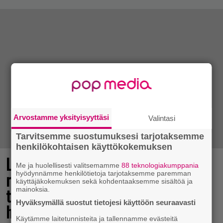
Arvostamme yksityisyyttäsi
Valintasi
Tarvitsemme suostumuksesi tarjotaksemme
henkilökohtaisen käyttökokemuksen
Legendaarinen Ghost Recon -
Me ja huolellisesti valitsemamme
88 teknologiakumppania
räiskintäsarja jatkuu – sisäpiirin
hyödynnämme henkilötietoja tarjotaksemme paremman
käyttäjäkokemuksen sekä kohdentaaksemme sisältöä ja
testaajia seuraavalle pelille
mainoksia.
Hyväksymällä suostut tietojesi käyttöön seuraavasti
haeskellaan jo
Käytämme laitetunnisteita ja tallennamme evästeitä