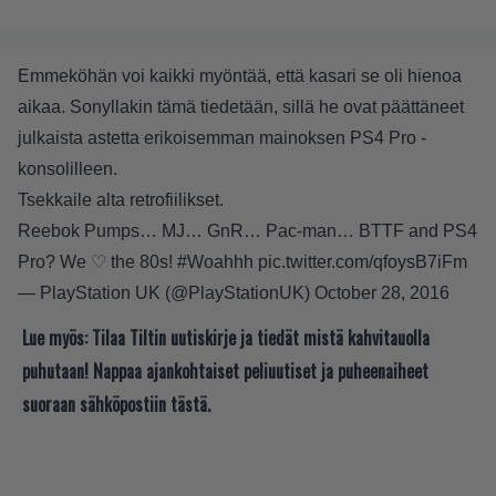
Emmeköhän voi kaikki myöntää, että kasari se oli hienoa
aikaa. Sonyllakin tämä tiedetään, sillä he ovat päättäneet
julkaista astetta erikoisemman mainoksen PS4 Pro -
konsolilleen.
Tsekkaile alta retrofiilikset.
Reebok Pumps… MJ… GnR… Pac-man… BTTF and PS4
Pro? We ♡ the 80s!
#Woahhh
pic.twitter.com/qfoysB7iFm
— PlayStation UK (@PlayStationUK)
October 28, 2016
Lue myös:
Tilaa Tiltin uutiskirje ja tiedät mistä kahvitauolla
puhutaan! Nappaa ajankohtaiset peliuutiset ja puheenaiheet
suoraan sähköpostiin tästä.