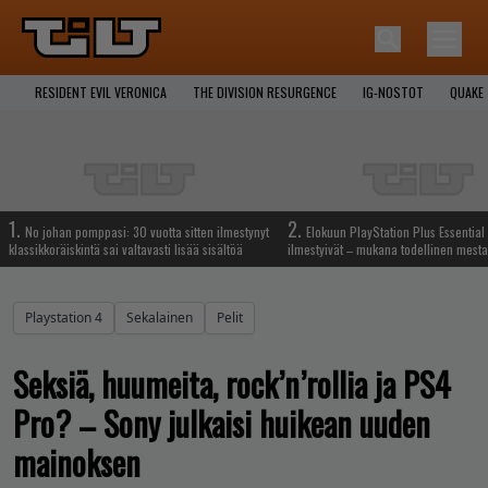
RESIDENT EVIL VERONICA
THE DIVISION RESURGENCE
IG-NOSTOT
QUAKE
1.
2.
No johan pomppasi: 30 vuotta sitten ilmestynyt
Elokuun PlayStation Plus Essential 
klassikkoräiskintä sai valtavasti lisää sisältöä
ilmestyivät – mukana todellinen mesta
Playstation 4
Sekalainen
Pelit
Seksiä, huumeita, rock’n’rollia ja PS4
Pro? – Sony julkaisi huikean uuden
mainoksen