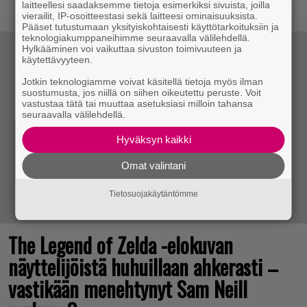
laitteellesi saadaksemme tietoja esimerkiksi sivuista, joilla
vierailit, IP-osoitteestasi sekä laitteesi ominaisuuksista.
Pääset tutustumaan yksityiskohtaisesti käyttötarkoituksiin ja
teknologiakumppaneihimme seuraavalla välilehdellä.
Hylkääminen voi vaikuttaa sivuston toimivuuteen ja
käytettävyyteen.
Jotkin teknologiamme voivat käsitellä tietoja myös ilman
suostumusta, jos niillä on siihen oikeutettu peruste. Voit
vastustaa tätä tai muuttaa asetuksiasi milloin tahansa
seuraavalla välilehdellä.
Hyväksyn kaikki
Omat valintani
Tietosuojakäytäntömme
The Legend of Zelda -elokuvan
näyttelijöistä huhuillaan ahkerasti –
vastikään menehtynyt Sam Neill