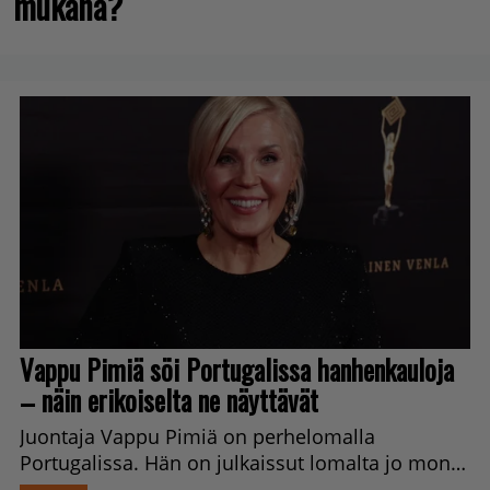
mukana?