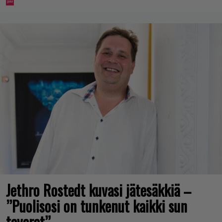
Jethro Rostedt kuvasi jätesäkkiä –
”Puolisosi on tunkenut kaikki sun
tavarat”