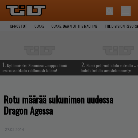
IG-NOSTOT
QUAKE
QUAKE: DAWN OF THE MACHINE
THE DIVISION RESUR
1.
2.
Nyt ilmaiseksi Steamissa – nappaa tämä
Nämä pelit voit ladata maksutta –
avaruusseikkailu välittömästi talteen!
todella kehuttu arvostelumenestys
Rotu määrää sukunimen uudessa
Dragon Agessa
27.05.2014