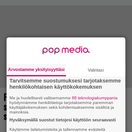
Arvostamme yksityisyyttäsi
Valintasi
Tarvitsemme suostumuksesi tarjotaksemme
henkilökohtaisen käyttökokemuksen
Point and click -henkisen Muumi-
Me ja huolellisesti valitsemamme
88 teknologiakumppania
seikkailun julkaisuhaarukka tarkentui
hyödynnämme henkilötietoja tarjotaksemme paremman
käyttäjäkokemuksen sekä kohdentaaksemme sisältöä ja
syksylle
mainoksia.
Hyväksymällä suostut tietojesi käyttöön seuraavasti
Käytämme laitetunnisteita ja tallennamme evästeitä