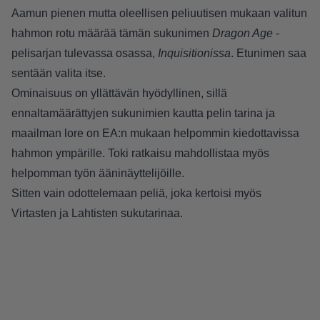
Aamun pienen mutta oleellisen peliuutisen mukaan valitun
hahmon rotu määrää tämän sukunimen
Dragon Age
-
pelisarjan tulevassa osassa,
Inquisitionissa
. Etunimen saa
sentään valita itse.
Ominaisuus on yllättävän hyödyllinen, sillä
ennaltamäärättyjen sukunimien kautta pelin tarina ja
maailman lore on EA:n mukaan helpommin kiedottavissa
hahmon ympärille. Toki ratkaisu mahdollistaa myös
helpomman työn ääninäyttelijöille.
Sitten vain odottelemaan peliä, joka kertoisi myös
Virtasten ja Lahtisten sukutarinaa.