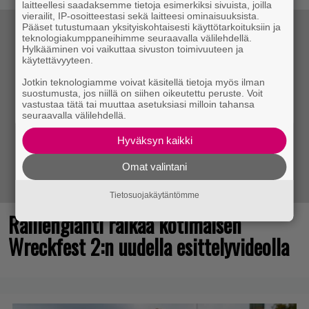
laitteellesi saadaksemme tietoja esimerkiksi sivuista, joilla
vierailit, IP-osoitteestasi sekä laitteesi ominaisuuksista.
Pääset tutustumaan yksityiskohtaisesti käyttötarkoituksiin ja
teknologiakumppaneihimme seuraavalla välilehdellä.
Hylkääminen voi vaikuttaa sivuston toimivuuteen ja
käytettävyyteen.
Jotkin teknologiamme voivat käsitellä tietoja myös ilman
suostumusta, jos niillä on siihen oikeutettu peruste. Voit
vastustaa tätä tai muuttaa asetuksiasi milloin tahansa
seuraavalla välilehdellä.
Hyväksyn kaikki
Omat valintani
Tietosuojakäytäntömme
Rallienglanti raikaa kotimaisen
Wreckfest 2:n uudella esittelyvideolla