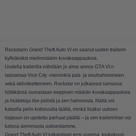
Rockstarin
Grand Theft Auto VI
on saanut uuden trailerin
kylkiäisiksi mielinmäärin kuvakaappauksia.
Uudella trailerilla nähdään jo aimo annos GTA VI:n
tarjoamaa Vice City -meininkiä pää- ja sivuhahmoineen
sekä aktiviteetteineen. Rockstar on julkaissut samassa
hötäkässä suorastaan eeppisen määrän kuvakaappauksia
ja lisätietoja itse pelistä ja sen hahmoista. Näitä voi
katsella pelin kotisivuilta
täältä
, minkä lisäksi uutisen
loppuun on upotettu parhaat päältä – ja sen trailerinhan voi
katsoa
aiemmasta uutisestamme
.
Grand Theft Auto VI
julkaistaan ensi vuonna, toukokuun