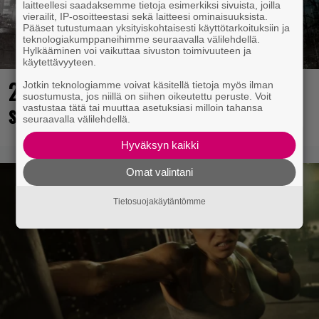
laitteellesi saadaksemme tietoja esimerkiksi sivuista, joilla
vierailit, IP-osoitteestasi sekä laitteesi ominaisuuksista.
Pääset tutustumaan yksityiskohtaisesti käyttötarkoituksiin ja
teknologiakumppaneihimme seuraavalla välilehdellä.
Hylkääminen voi vaikuttaa sivuston toimivuuteen ja
käytettävyyteen.
25 kaikkien aikojen parasta
Jotkin teknologiamme voivat käsitellä tietoja myös ilman
suostumusta, jos niillä on siihen oikeutettu peruste. Voit
supersankaripeliä listattu
vastustaa tätä tai muuttaa asetuksiasi milloin tahansa
seuraavalla välilehdellä.
Hyväksyn kaikki
Omat valintani
Tietosuojakäytäntömme