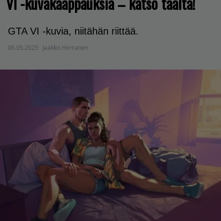
VI -kuvakaappauksia – katso täältä!
GTA VI -kuvia, niitähän riittää.
06.05.2025
Jaakko Herranen