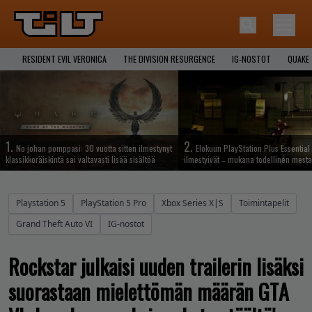
RESIDENT EVIL VERONICA
THE DIVISION RESURGENCE
IG-NOSTOT
QUAKE
1.
2.
No johan pomppasi: 30 vuotta sitten ilmestynyt
Elokuun PlayStation Plus Essential 
klassikkoräiskintä sai valtavasti lisää sisältöä
ilmestyivät – mukana todellinen mesta
Playstation 5
PlayStation 5 Pro
Xbox Series X|S
Toimintapelit
Grand Theft Auto VI
IG-nostot
Rockstar julkaisi uuden trailerin lisäksi
suorastaan mielettömän määrän GTA