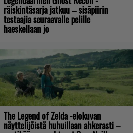
Legendaarinen Ghost Recon -
räiskintäsarja jatkuu – sisäpiirin
testaajia seuraavalle pelille
haeskellaan jo
The Legend of Zelda -elokuvan
näyttelijöistä huhuillaan ahkerasti –