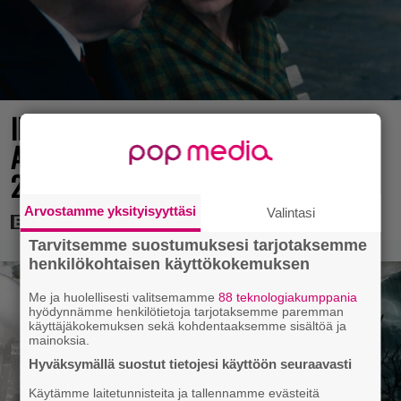
Illalla tv:ssä: Perinteinen dekkari
Agatha Christien hengessä – vuoden
2023 leffa tarjoaa murhamysteerin
Arvostamme yksityisyyttäsi
Valintasi
Tarvitsemme suostumuksesi tarjotaksemme
henkilökohtaisen käyttökokemuksen
Me ja huolellisesti valitsemamme
88 teknologiakumppania
hyödynnämme henkilötietoja tarjotaksemme paremman
käyttäjäkokemuksen sekä kohdentaaksemme sisältöä ja
mainoksia.
Hyväksymällä suostut tietojesi käyttöön seuraavasti
Käytämme laitetunnisteita ja tallennamme evästeitä