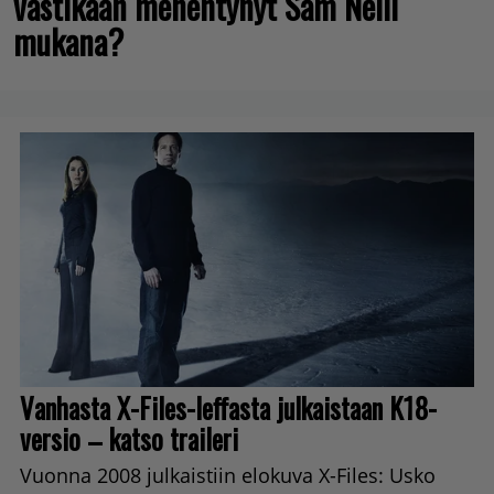
vastikään menehtynyt Sam Neill
mukana?