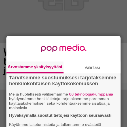
Vuonna 2018 nähdyn
toimintaroolipelin jatko-osa sai
julkaisupäivänsä
Arvostamme yksityisyyttäsi
Valintasi
Tarvitsemme suostumuksesi tarjotaksemme
henkilökohtaisen käyttökokemuksen
Me ja huolellisesti valitsemamme
88 teknologiakumppania
hyödynnämme henkilötietoja tarjotaksemme paremman
käyttäjäkokemuksen sekä kohdentaaksemme sisältöä ja
mainoksia.
Hyväksymällä suostut tietojesi käyttöön seuraavasti
Käytämme laitetunnisteita ja tallennamme evästeitä