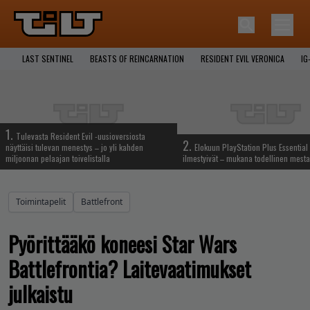
LAST SENTINEL
BEASTS OF REINCARNATION
RESIDENT EVIL VERONICA
IG
1.
Tulevasta Resident Evil -uusioversiosta
2.
näyttäisi tulevan menestys – jo yli kahden
Elokuun PlayStation Plus Essential 
miljoonan pelaajan toivelistalla
ilmestyivät – mukana todellinen mesta
Toimintapelit
Battlefront
Pyörittääkö koneesi Star Wars
Battlefrontia? Laitevaatimukset
julkaistu