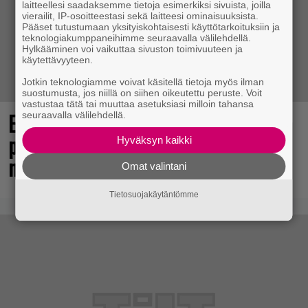
laitteellesi saadaksemme tietoja esimerkiksi sivuista, joilla
vierailit, IP-osoitteestasi sekä laitteesi ominaisuuksista.
Pääset tutustumaan yksityiskohtaisesti käyttötarkoituksiin ja
teknologiakumppaneihimme seuraavalla välilehdellä.
Hylkääminen voi vaikuttaa sivuston toimivuuteen ja
käytettävyyteen.
Jotkin teknologiamme voivat käsitellä tietoja myös ilman
suostumusta, jos niillä on siihen oikeutettu peruste. Voit
vastustaa tätä tai muuttaa asetuksiasi milloin tahansa
Elokuun PlayStation Plus Essential -
seuraavalla välilehdellä.
pelit ilmestyivät – mukana todellinen
Hyväksyn kaikki
mestariteos
Omat valintani
Tietosuojakäytäntömme