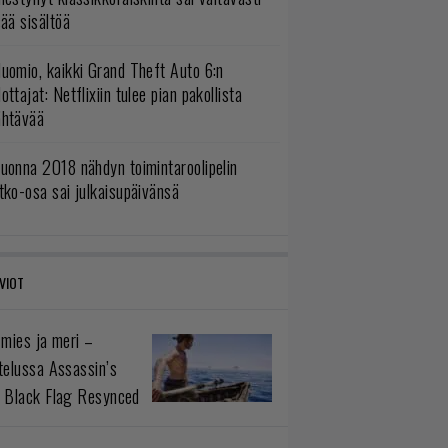
sää sisältöä
uomio, kaikki Grand Theft Auto 6:n
ottajat: Netflixiin tulee pian pakollista
ähtävää
uonna 2018 nähdyn toimintaroolipelin
tko-osa sai julkaisupäivänsä
VIOT
 mies ja meri –
telussa Assassin’s
 Black Flag Resynced