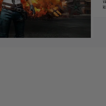
va
kl