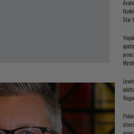
Avaru
täyde
Star 
Ympär
opint
arvos
Myste
Levoto
odott
Rogue
Poké
stres
arvos