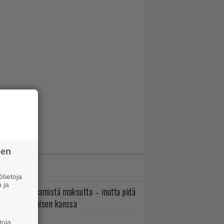
sen
IMMAT JUTUT
tietoja
 ja
oistopeli Steamistä maksutta – mutta pidä
irettä lataamisen kanssa
toja