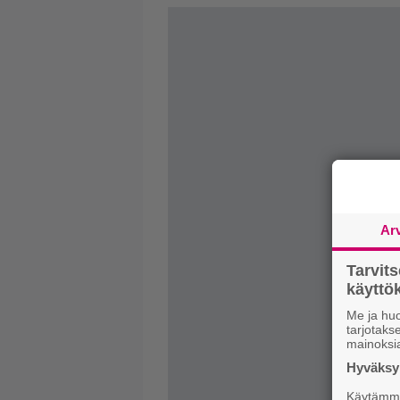
Ar
Tarvit
käytt
Me ja huo
tarjotak
mainoksi
Hyväksym
Käytämme 