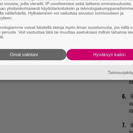
U
i sivuista, joilla vierailit, IP-osoitteestasi sekä laitteesi ominaisuuksista
an yksityiskohtaisesti käyttötarkoituksiin ja teknologiakumppaneihimm
la välilehdellä. Hylkääminen voi vaikuttaa sivuston toimivuuteen ja
R
yyteen.
va
knologiamme voivat käsitellä tietoja myös ilman suostumusta, jos niillä o
kl
u peruste. Voit vastustaa tätä tai muuttaa asetuksiasi milloin tahansa se
lä.
E
il
Omat valintani
Hyväksyn kaikki
Sportin
Twitch-kanavalta
.
T
Tietosuojak
nä
mi
R
vu
mu
N
il