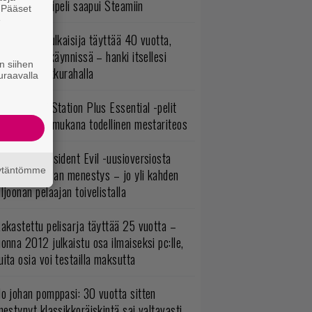
bisoftin hittipeli saapui Steamiin
. Pääset
e
akastettu julkaisija täyttää 40 vuotta,
ltavat alet käynnissä – hanki itsellesi
n siihen
assikoita pikkurahalla
uraavalla
lokuun PlayStation Plus Essential -pelit
mestyivät – mukana todellinen mestariteos
ulevasta Resident Evil -uusioversiosta
äytäntömme
yttäisi tulevan menestys – jo yli kahden
ljoonan pelaajan toivelistalla
akastettu pelisarja täyttää 25 vuotta –
onna 2012 julkaistu osa ilmaiseksi pc:lle,
ita osia voi testailla maksutta
o johan pomppasi: 30 vuotta sitten
mestynyt klassikkoräiskintä sai valtavasti