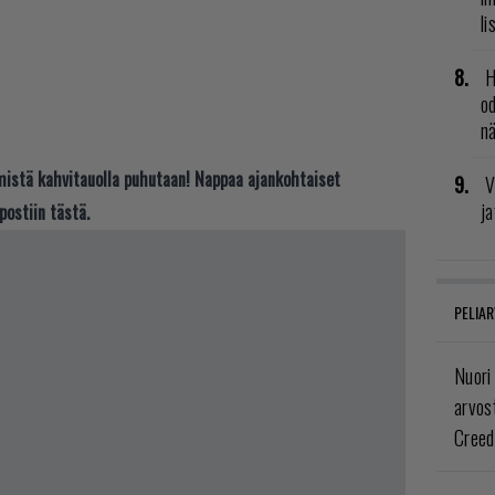
li
H
od
n
t mistä kahvitauolla puhutaan! Nappaa ajankohtaiset
V
ja
postiin tästä.
PELIAR
Nuori
arvos
Creed