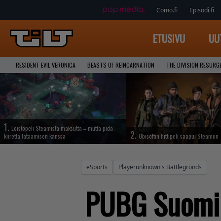
Como.fi
Episodi.fi
ETUSIVU
UU
RESIDENT EVIL VERONICA
BEASTS OF REINCARNATION
THE DIVISION RESURG
1.
Loistopeli Steamistä maksutta – mutta pidä
2.
kiirettä lataamisen kanssa
Ubisoftin hittipeli saapui Steamiin
eSports
Playerunknown's Battlegronds
PUBG Suomil