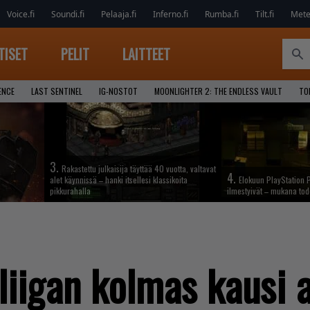
Voice.fi
Soundi.fi
Pelaaja.fi
Inferno.fi
Rumba.fi
Tilt.fi
Metel
TISET
PELIT
LAITTEET
ENCE
LAST SENTINEL
IG-NOSTOT
MOONLIGHTER 2: THE ENDLESS VAULT
TO
3.
Rakastettu julkaisija täyttää 40 vuotta, valtavat
4.
alet käynnissä – hanki itsellesi klassikoita
Elokuun PlayStation P
pikkurahalla
ilmestyivät – mukana tod
iigan kolmas kausi 