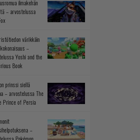
usromua ilmakehän
ltä – arvostelussa
Fox
istötiedon värikkäin
okokonaisuus –
telussa Yoshi and the
rious Book
n prinssi siellä
aa – arvostelussa The
 Prince of Persia
monit
sihelpotuksena –
telussa Pokémon