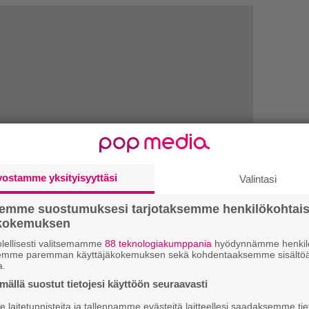
vostamme yksityisyyttäsi
Valintasi
semme suostumuksesi tarjotaksemme henkilökohtai
ökokemuksen
LUETU
lellisesti valitsemamme
88 teknologiakumppania
hyödynnämme henkilö
semme paremman käyttäjäkokemuksen sekä kohdentaaksemme sisältöä
L
a.
ki
ällä suostut tietojesi käyttöön seuraavasti
laitetunnisteita ja tallennamme evästeitä laitteellesi saadaksemme tie