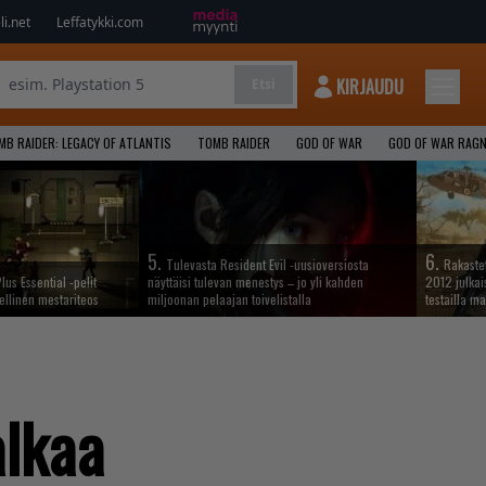
i.net
Leffatykki.com
KIRJAUDU
Etsi
MB RAIDER: LEGACY OF ATLANTIS
TOMB RAIDER
GOD OF WAR
GOD OF WAR RAG
5.
6.
Tulevasta Resident Evil -uusioversiosta
Rakastet
lus Essential -pelit
näyttäisi tulevan menestys – jo yli kahden
2012 julkais
ellinen mestariteos
miljoonan pelaajan toivelistalla
testailla ma
alkaa