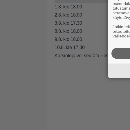
esimerkiks
1.8. klo 18.00
tutustuma
seuraaval
2.8. klo 18.00
käytettäv
3.8. klo 17.30
Jotkin te
8.8. klo 18.00
oikeutett
välilehdel
9.8. klo 18.00
10.8. klo 17.30
Karsintoja voi seurata Elisa Viihde 