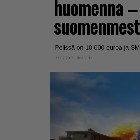
huomenna – 
suomenmest
Pelissä on 10 000 euroa ja SM-t
31.07.2019
Iida Virta