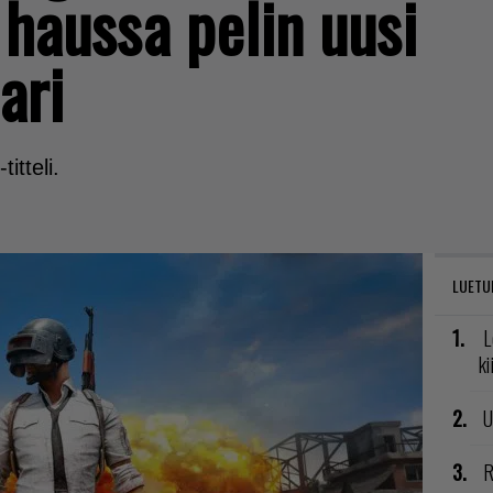
haussa pelin uusi
ari
itteli.
LUETU
L
ki
U
R