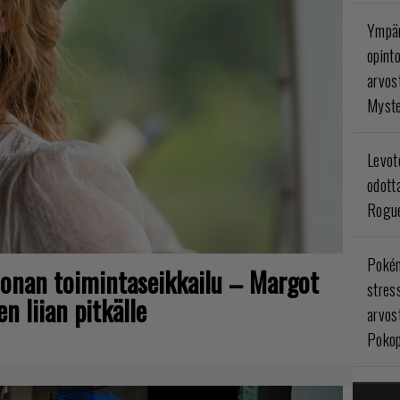
Ympär
opint
arvos
Myste
Levoto
odott
Rogue
Poké
joonan toimintaseikkailu – Margot
stres
n liian pitkälle
arvos
Pokop