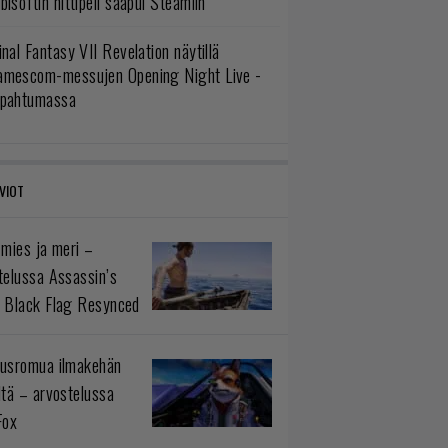
bisoftin hittipeli saapui Steamiin
inal Fantasy VII Revelation näytillä
amescom-messujen Opening Night Live -
apahtumassa
VIOT
 mies ja meri –
telussa Assassin’s
 Black Flag Resynced
usromua ilmakehän
ltä – arvostelussa
Fox