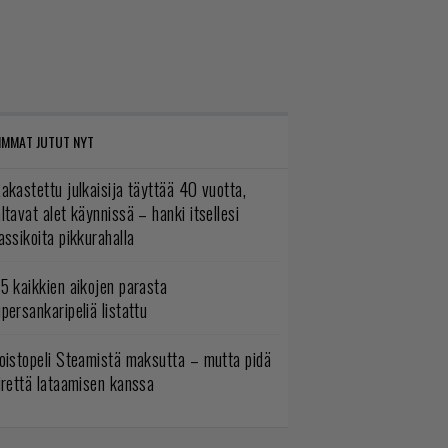
IMMAT JUTUT NYT
akastettu julkaisija täyttää 40 vuotta,
ltavat alet käynnissä – hanki itsellesi
assikoita pikkurahalla
5 kaikkien aikojen parasta
persankaripeliä listattu
oistopeli Steamistä maksutta – mutta pidä
irettä lataamisen kanssa