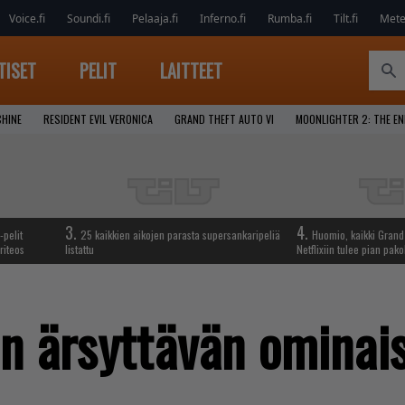
Voice.fi
Soundi.fi
Pelaaja.fi
Inferno.fi
Rumba.fi
Tilt.fi
Metel
TISET
PELIT
LAITTEET
CHINE
RESIDENT EVIL VERONICA
GRAND THEFT AUTO VI
MOONLIGHTER 2: THE E
3.
4.
-pelit
25 kaikkien aikojen parasta supersankaripeliä
Huomio, kaikki Grand 
riteos
listattu
Netflixiin tulee pian pako
n ärsyttävän ominai