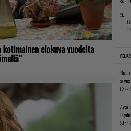
U
F
G
t
a kotimainen elokuva vuodelta
ämellä”
PELIAR
Nuori
arvos
Creed
Avaru
täyde
Star 