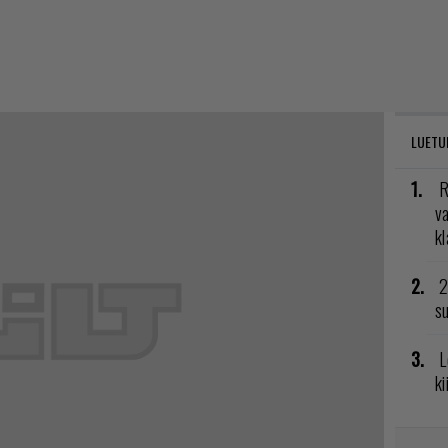
LUETU
R
va
kl
2
su
L
ki