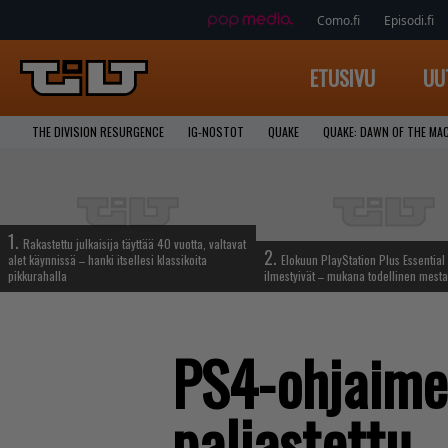
Como.fi
Episodi.fi
ETUSIVU
UU
THE DIVISION RESURGENCE
IG-NOSTOT
QUAKE
QUAKE: DAWN OF THE MA
1.
Rakastettu julkaisija täyttää 40 vuotta, valtavat
2.
alet käynnissä – hanki itsellesi klassikoita
Elokuun PlayStation Plus Essential 
pikkurahalla
ilmestyivät – mukana todellinen mesta
PS4-ohjaime
paljastettu