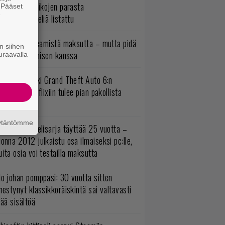
5 kaikkien aikojen parasta
. Pääset
e
persankaripeliä listattu
oistopeli Steamistä maksutta – mutta pidä
n siihen
irettä lataamisen kanssa
uraavalla
uomio, kaikki Grand Theft Auto 6:n
ottajat: Netflixiin tulee pian pakollista
ähtävää
äytäntömme
akastettu pelisarja täyttää 25 vuotta –
onna 2012 julkaistu osa ilmaiseksi pc:lle,
ita osia voi testailla maksutta
o johan pomppasi: 30 vuotta sitten
mestynyt klassikkoräiskintä sai valtavasti
sää sisältöä