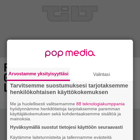
Final Fantasy VII Revelation näytillä
Gamescom-messujen Opening Night
Arvostamme yksityisyyttäsi
Valintasi
Live -tapahtumassa
Tarvitsemme suostumuksesi tarjotaksemme
henkilökohtaisen käyttökokemuksen
Me ja huolellisesti valitsemamme
88 teknologiakumppania
hyödynnämme henkilötietoja tarjotaksemme paremman
käyttäjäkokemuksen sekä kohdentaaksemme sisältöä ja
mainoksia.
Hyväksymällä suostut tietojesi käyttöön seuraavasti
Käytämme laitetunnisteita ja tallennamme evästeitä