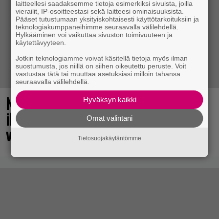
laitteellesi saadaksemme tietoja esimerkiksi sivuista, joilla
vierailit, IP-osoitteestasi sekä laitteesi ominaisuuksista.
Pääset tutustumaan yksityiskohtaisesti käyttötarkoituksiin ja
teknologiakumppaneihimme seuraavalla välilehdellä.
Hylkääminen voi vaikuttaa sivuston toimivuuteen ja
käytettävyyteen.
Jotkin teknologiamme voivat käsitellä tietoja myös ilman
suostumusta, jos niillä on siihen oikeutettu peruste. Voit
vastustaa tätä tai muuttaa asetuksiasi milloin tahansa
seuraavalla välilehdellä.
No johan pomppasi: 30 vuotta sitten
Hyväksyn kaikki
ilmestynyt klassikkoräiskintä sai
Omat valintani
valtavasti lisää sisältöä
Tietosuojakäytäntömme