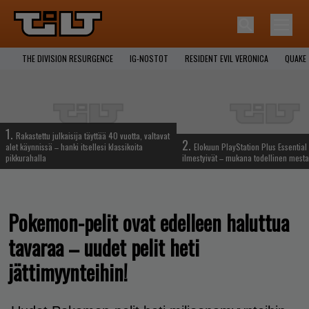
THE DIVISION RESURGENCE
IG-NOSTOT
RESIDENT EVIL VERONICA
QUAKE
1.
Rakastettu julkaisija täyttää 40 vuotta, valtavat
2.
alet käynnissä – hanki itsellesi klassikoita
Elokuun PlayStation Plus Essential 
pikkurahalla
ilmestyivät – mukana todellinen mesta
Pokemon-pelit ovat edelleen haluttua
tavaraa – uudet pelit heti
jättimyynteihin!