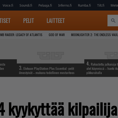
Voice.fi
Soundi.fi
Pelaaja.fi
Inferno.fi
Rumba.fi
Tilt.fi
Metel
TISET
PELIT
LAITTEET
MB RAIDER: LEGACY OF ATLANTIS
GOD OF WAR
MOONLIGHTER 2: THE ENDLESS VAU
4.
iosta
Rakastettu julkaisija 
3.
hden
Elokuun PlayStation Plus Essential -pelit
alet käynnissä – hanki its
ilmestyivät – mukana todellinen mestariteos
pikkurahalla
4 kyykyttää kilpailij