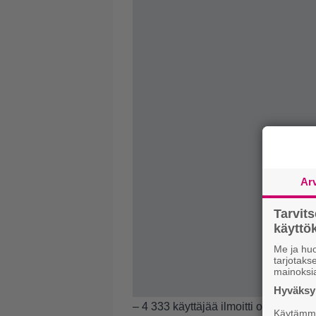
Ar
Tarvit
käytt
Me ja huo
tarjotak
mainoksi
Hyväksym
– 4 333 käyttäjää ilmoitti ostavansa
Käytämme 