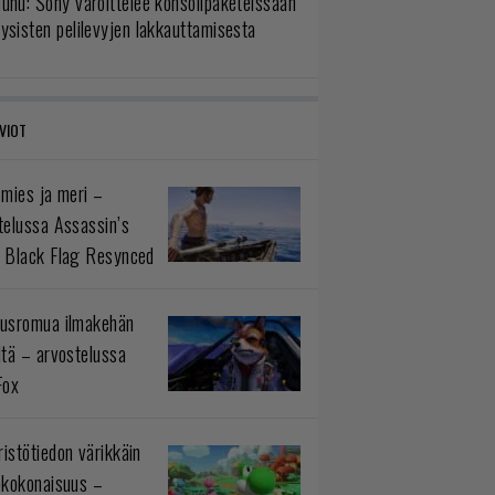
uhu: Sony varoittelee konsolipaketeissaan
ysisten pelilevyjen lakkauttamisesta
VIOT
 mies ja meri –
telussa Assassin’s
 Black Flag Resynced
usromua ilmakehän
ltä – arvostelussa
Fox
istötiedon värikkäin
okokonaisuus –