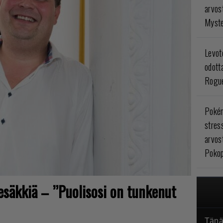
arvos
Myste
Levoto
odott
Rogue
Poké
stres
arvos
Pokop
tesäkkiä – ”Puolisosi on tunkenut
Tänä