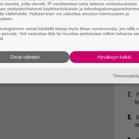
E
i sivuista, joilla vierailit, IP-osoitteestasi sekä laitteesi ominaisuuksista
PlayStation 4:n
an yksityiskohtaisesti käyttötarkoituksiin ja teknologiakumppaneihimm
il
 joista kaksinkertainen määrä koski Xbox Onea
la välilehdellä. Hylkääminen voi vaikuttaa sivuston toimivuuteen ja
yyteen.
n sosiaalista mediaa lähteenä, on hyvä muistaa,
R
knologiamme voivat käsitellä tietoja myös ilman suostumusta, jos niillä o
tä innokkaasti kommentoivien näkemykset välttämättä
va
u peruste. Voit vastustaa tätä tai muuttaa asetuksiasi milloin tahansa se
lä.
äkemyksiä. Olisi hauska nähdä vastaava vertailu
kl
i vaikkapa pelikauppojen asiakaskunnalle tehtynä
V
Omat valintani
Hyväksyn kaikki
ja
Tietosuojak
U
P
to
M
v