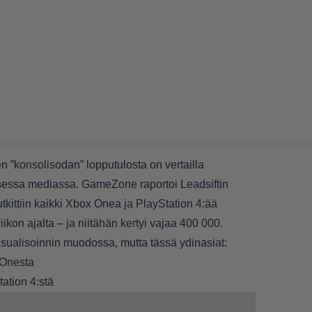
 ”konsolisodan” lopputulosta on vertailla
isessa mediassa.
GameZone
raportoi Leadsiftin
tutkittiin kaikki Xbox Onea ja PlayStation 4:ää
kon ajalta – ja niitähän kertyi vajaa 400 000.
isualisoinnin muodossa
, mutta tässä ydinasiat:
 Onesta
tation 4:stä