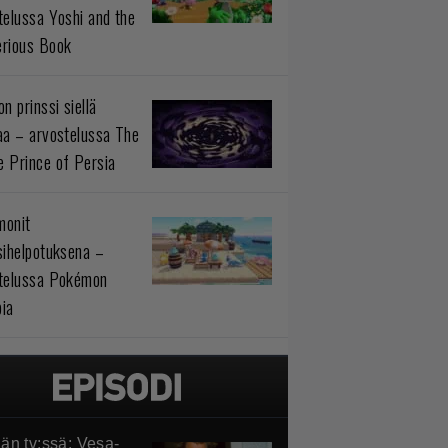
telussa Yoshi and the
rious Book
n prinssi siellä
aa – arvostelussa The
 Prince of Persia
monit
sihelpotuksena –
telussa Pokémon
ia
än tv:ssä: Vesa-