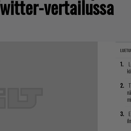
witter-vertailussa
LUETU
L
ki
T
nä
mi
E
il