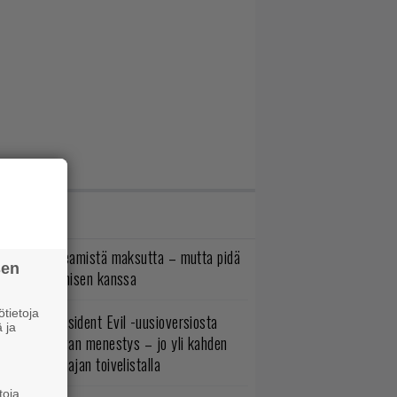
IMMAT JUTUT
oistopeli Steamistä maksutta – mutta pidä
sen
irettä lataamisen kanssa
tietoja
ulevasta Resident Evil -uusioversiosta
 ja
yttäisi tulevan menestys – jo yli kahden
ljoonan pelaajan toivelistalla
toja