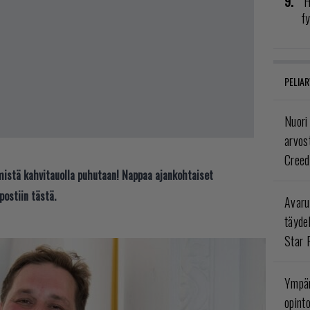
H
fy
PELIAR
Nuori
arvos
Creed
t mistä kahvitauolla puhutaan! Nappaa ajankohtaiset
postiin tästä.
Avaru
täyde
Star 
Ympär
opint