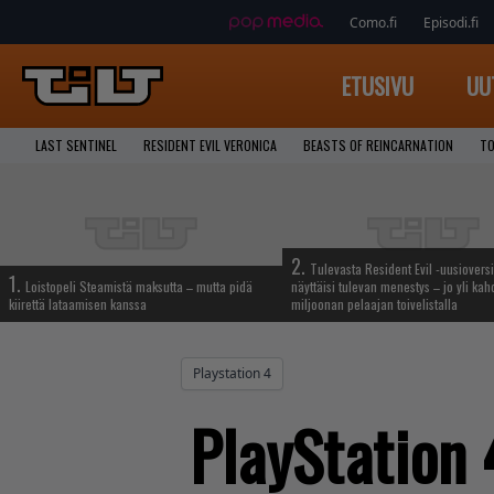
Como.fi
Episodi.fi
ETUSIVU
UU
LAST SENTINEL
RESIDENT EVIL VERONICA
BEASTS OF REINCARNATION
TO
2.
Tulevasta Resident Evil -uusiovers
1.
Loistopeli Steamistä maksutta – mutta pidä
näyttäisi tulevan menestys – jo yli ka
kiirettä lataamisen kanssa
miljoonan pelaajan toivelistalla
Playstation 4
PlayStation 