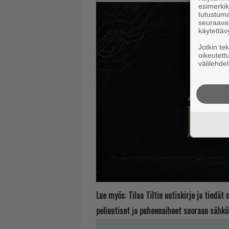
esimerkiks
tutustuma
seuraaval
käytettäv
Jotkin te
oikeutett
välilehdel
Lue myös:
Tilaa Tiltin uutiskirje ja tiedä
peliuutiset ja puheenaiheet suoraan sähkö