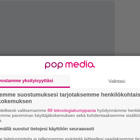
vostamme yksityisyyttäsi
Valintasi
LUETU
semme suostumuksesi tarjotaksemme henkilökohtai
ökokemuksen
L
lellisesti valitsemamme
88 teknologiakumppania
hyödynnämme henkilö
ki
semme paremman käyttäjäkokemuksen sekä kohdentaaksemme sisältöä
a.
ällä suostut tietojesi käyttöön seuraavasti
U
laitetunnisteita ja tallennamme evästeitä laitteellesi saadaksemme tie