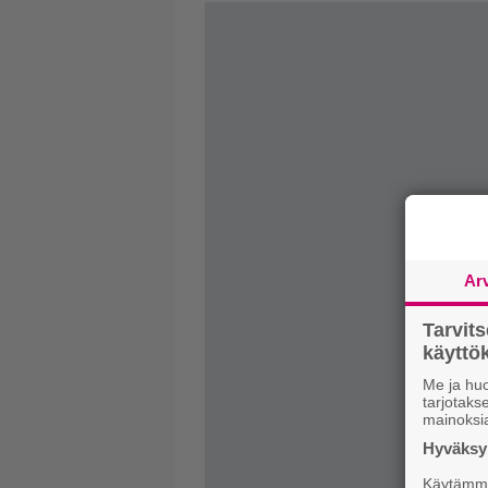
Ar
Tarvit
käytt
Me ja huo
tarjotak
mainoksi
Hyväksym
Käytämme 