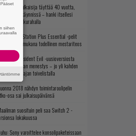
. Pääset
akastettu julkaisija täyttää 40 vuotta,
e
ltavat alet käynnissä – hanki itsellesi
assikoita pikkurahalla
n siihen
uraavalla
lokuun PlayStation Plus Essential -pelit
mestyivät – mukana todellinen mestariteos
ulevasta Resident Evil -uusioversiosta
yttäisi tulevan menestys – jo yli kahden
ljoonan pelaajan toivelistalla
äytäntömme
uonna 2018 nähdyn toimintaroolipelin
tko-osa sai julkaisupäivänsä
aailman suosituin peli saa Switch 2 -
ersionsa lokakuussa
uhu: Sony varoittelee konsolipaketeissaan