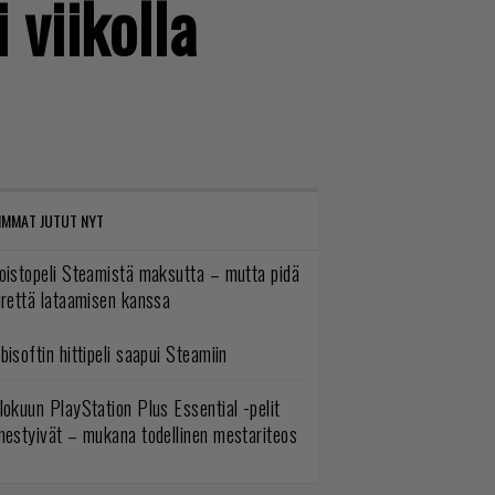
 viikolla
IMMAT JUTUT NYT
oistopeli Steamistä maksutta – mutta pidä
irettä lataamisen kanssa
bisoftin hittipeli saapui Steamiin
lokuun PlayStation Plus Essential -pelit
mestyivät – mukana todellinen mestariteos