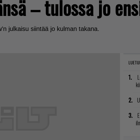
nsä – tulossa jo ensi
n julkaisu siintää jo kulman takana.
LUETU
L
ki
U
E
il