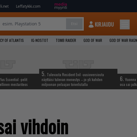
i.net
Leffatykki.com
KIRJAUDU
Etsi
CY OF ATLANTIS
IG-NOSTOT
TOMB RAIDER
GOD OF WAR
GOD OF WAR RAG
5.
Tulevasta Resident Evil -uusioversiosta
6.
lus Essential -pelit
näyttäisi tulevan menestys – jo yli kahden
Vuonna 
ellinen mestariteos
miljoonan pelaajan toivelistalla
osa sai jul
sai vihdoin