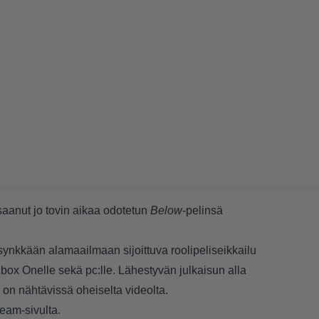
anut jo tovin aikaa odotetun
Below
-pelinsä
 synkkään alamaailmaan sijoittuva roolipeliseikkailu
Xbox Onelle sekä pc:lle. Lähestyvän julkaisun alla
ka on nähtävissä oheiselta videolta.
eam-sivulta
.