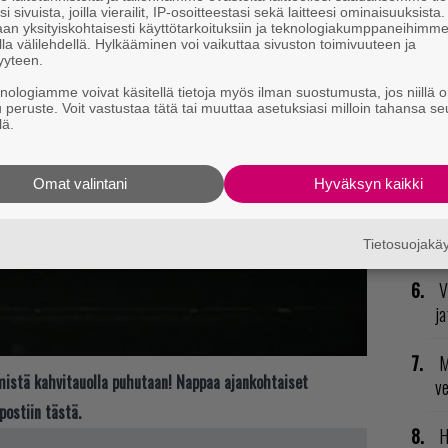
i sivuista, joilla vierailit, IP-osoitteestasi sekä laitteesi ominaisuuksista
R
an yksityiskohtaisesti käyttötarkoituksiin ja teknologiakumppaneihimm
va
la välilehdellä. Hylkääminen voi vaikuttaa sivuston toimivuuteen ja
yyteen.
kl
knologiamme voivat käsitellä tietoja myös ilman suostumusta, jos niillä o
u peruste. Voit vastustaa tätä tai muuttaa asetuksiasi milloin tahansa se
E
lä.
il
Omat valintani
Hyväksyn kaikki
T
nä
mi
Tietosuojak
V
ja
M
t mistä kahvitauolla puhutaan! Nappaa ajankohtaiset
v
postiin tästä.
H