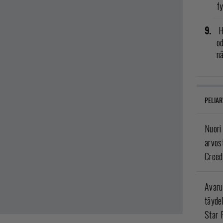
fy
H
od
n
PELIAR
Nuori
arvos
Creed
Avaru
täyde
Star 