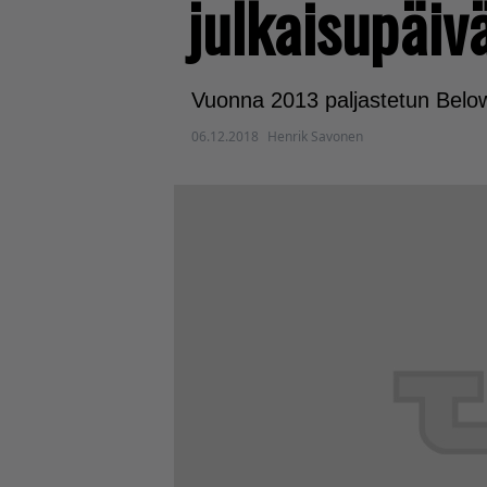
julkaisupäivä
Vuonna 2013 paljastetun Below'
06.12.2018
Henrik Savonen