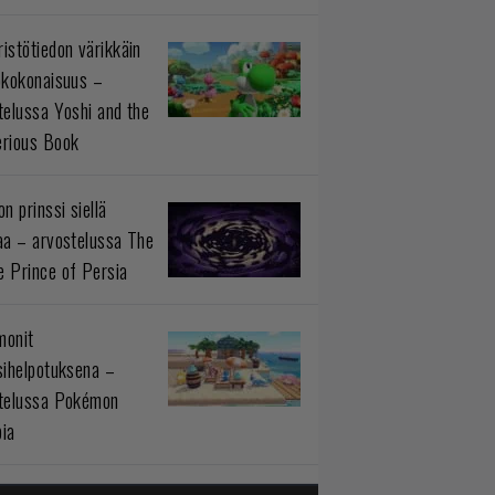
istötiedon värikkäin
okokonaisuus –
telussa Yoshi and the
rious Book
n prinssi siellä
aa – arvostelussa The
 Prince of Persia
monit
sihelpotuksena –
telussa Pokémon
ia