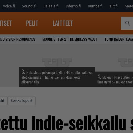
Voice.fi
Soundi.fi
Pelaaja.fi
Inferno.fi
Rumba.fi
Tilt.fi
Metel
TISET
PELIT
LAITTEET
E DIVISION RESURGENCE
MOONLIGHTER 2: THE ENDLESS VAULT
TOMB RAIDER: LEGA
3.
Rakastettu julkaisija täyttää 40 vuotta, valtavat
4.
alet käynnissä – hanki itsellesi klassikoita
Elokuun PlayStation P
pikkurahalla
ilmestyivät – mukana tod
lit
Seikkailupelit
ettu indie-seikkailu 