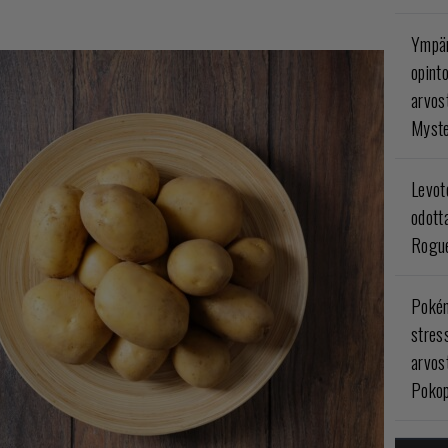
Ympär
opint
arvos
Myste
Levoto
odott
Rogue
Poké
stres
arvos
Pokop