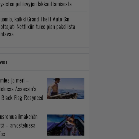
ysisten pelilevyjen lakkauttamisesta
uomio, kaikki Grand Theft Auto 6:n
ottajat: Netflixiin tulee pian pakollista
ähtävää
VIOT
 mies ja meri –
telussa Assassin’s
 Black Flag Resynced
usromua ilmakehän
ltä – arvostelussa
Fox