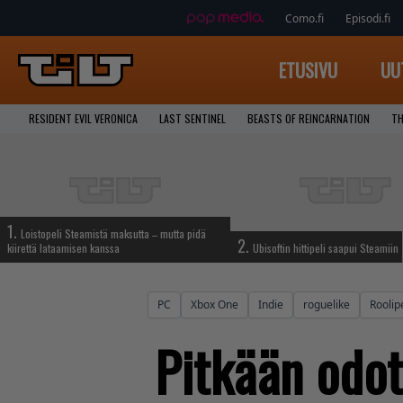
Como.fi
Episodi.fi
ETUSIVU
UU
RESIDENT EVIL VERONICA
LAST SENTINEL
BEASTS OF REINCARNATION
TH
1.
Loistopeli Steamistä maksutta – mutta pidä
2.
kiirettä lataamisen kanssa
Ubisoftin hittipeli saapui Steamiin
PC
Xbox One
Indie
roguelike
Roolipe
Pitkään odot