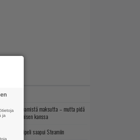
IMMAT JUTUT
sen
oistopeli Steamistä maksutta – mutta pidä
tietoja
irettä lataamisen kanssa
 ja
bisoftin hittipeli saapui Steamiin
toja