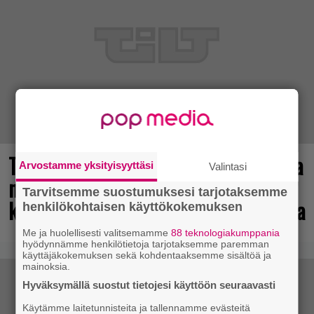
Tulevasta Resident Evil -uusioversiosta
Arvostamme yksityisyyttäsi
Valintasi
näyttäisi tulevan menestys – jo yli
Tarvitsemme suostumuksesi tarjotaksemme
kahden miljoonan pelaajan toivelistalla
henkilökohtaisen käyttökokemuksen
Me ja huolellisesti valitsemamme
88 teknologiakumppania
hyödynnämme henkilötietoja tarjotaksemme paremman
käyttäjäkokemuksen sekä kohdentaaksemme sisältöä ja
mainoksia.
Hyväksymällä suostut tietojesi käyttöön seuraavasti
Käytämme laitetunnisteita ja tallennamme evästeitä