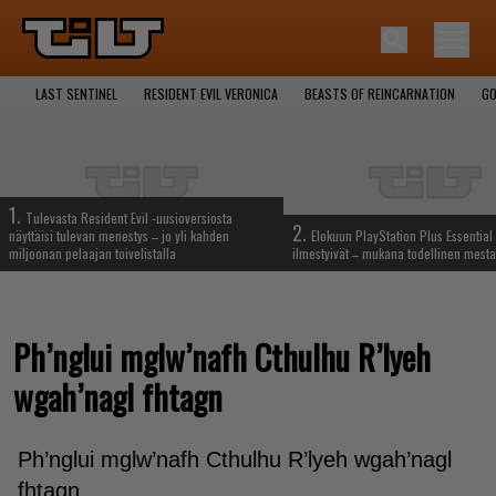
LAST SENTINEL
RESIDENT EVIL VERONICA
BEASTS OF REINCARNATION
GO
1.
Tulevasta Resident Evil -uusioversiosta
2.
näyttäisi tulevan menestys – jo yli kahden
Elokuun PlayStation Plus Essential 
miljoonan pelaajan toivelistalla
ilmestyivät – mukana todellinen mesta
Ph’nglui mglw’nafh Cthulhu R’lyeh
wgah’nagl fhtagn
Ph’nglui mglw’nafh Cthulhu R’lyeh wgah’nagl
fhtagn.