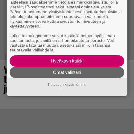
laitteellesi saadaksemme tietoja esimerkiksi sivuista, joilla
vierailit, IP-osoitteestasi sekä laitteesi ominaisuuksista.
Pääset tutustumaan yksityiskohtaisesti käyttötarkoituksiin ja
teknologiakumppaneihimme seuraavalla välilehdellä.
Hylkääminen voi vaikuttaa sivuston toimivuuteen ja
käytettävyyteen.
Jotkin teknologiamme voivat käsitellä tietoja myös ilman
suostumusta, jos niillä on siihen oikeutettu peruste. Voit
vastustaa tätä tai muuttaa asetuksiasi milloin tahansa
seuraavalla välilehdellä.
Hyväksyn kaikki
Vuonna 2018 nähdyn
Omat valintani
toimintaroolipelin jatko-osa sai
julkaisupäivänsä
Tietosuojakäytäntömme