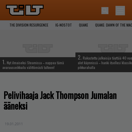
THE DIVISION RESURGENCE
IG-NOSTOT
QUAKE
QUAKE: DAWN OF THE MA
2.
Rakastettu julkaisija täyttää 40 vuo
1.
Nyt ilmaiseksi Steamissa – nappaa tämä
alet käynnissä – hanki itsellesi klassik
avaruusseikkailu välittömästi talteen!
pikkurahalla
Pelivihaaja Jack Thompson Jumalan
ääneksi
19.01.2011