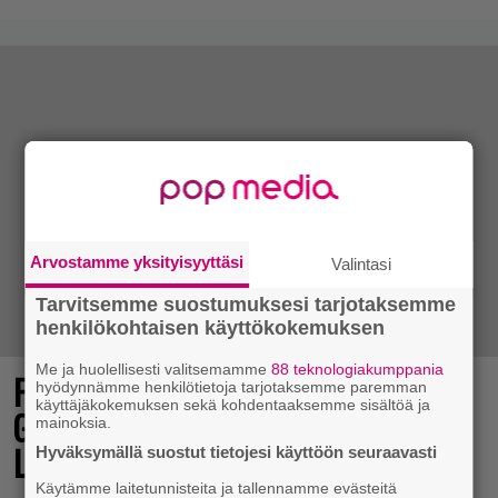
Arvostamme yksityisyyttäsi
Valintasi
Tarvitsemme suostumuksesi tarjotaksemme
henkilökohtaisen käyttökokemuksen
Me ja huolellisesti valitsemamme
88 teknologiakumppania
Final Fantasy VII Revelation näytillä
hyödynnämme henkilötietoja tarjotaksemme paremman
käyttäjäkokemuksen sekä kohdentaaksemme sisältöä ja
Gamescom-messujen Opening Night
mainoksia.
Live -tapahtumassa
Hyväksymällä suostut tietojesi käyttöön seuraavasti
Käytämme laitetunnisteita ja tallennamme evästeitä