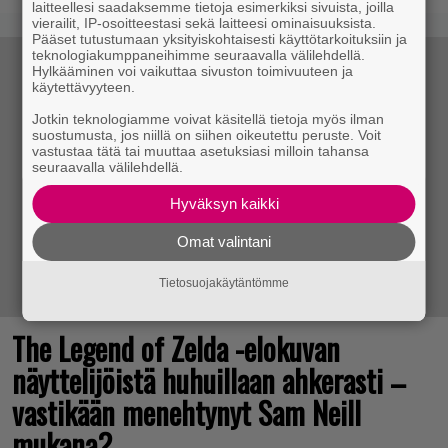
laitteellesi saadaksemme tietoja esimerkiksi sivuista, joilla
vierailit, IP-osoitteestasi sekä laitteesi ominaisuuksista.
Pääset tutustumaan yksityiskohtaisesti käyttötarkoituksiin ja
teknologiakumppaneihimme seuraavalla välilehdellä.
Hylkääminen voi vaikuttaa sivuston toimivuuteen ja
käytettävyyteen.
Jotkin teknologiamme voivat käsitellä tietoja myös ilman
suostumusta, jos niillä on siihen oikeutettu peruste. Voit
vastustaa tätä tai muuttaa asetuksiasi milloin tahansa
seuraavalla välilehdellä.
Hyväksyn kaikki
Omat valintani
Tietosuojakäytäntömme
The Legend of Zelda -elokuvan
näyttelijöistä huhuillaan ahkerasti –
vastikään menehtynyt Sam Neill
mukana?