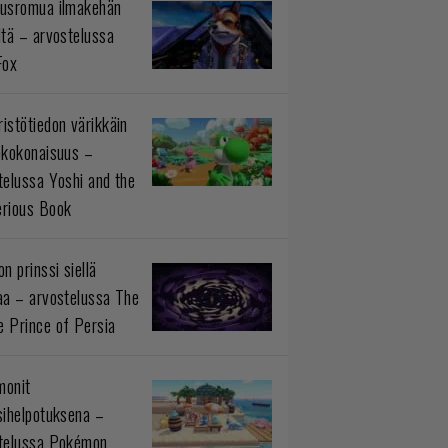
usromua ilmakehän
ltä – arvostelussa
Fox
istötiedon värikkäin
okokonaisuus –
telussa Yoshi and the
rious Book
n prinssi siellä
aa – arvostelussa The
 Prince of Persia
monit
sihelpotuksena –
telussa Pokémon