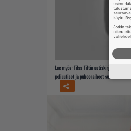
esimerkiks
tutustuma
seuraaval
käytettäv
Jotkin te
oikeutett
välilehdel
Lue myös:
Tilaa Tiltin uutiskirje ja tiedä
peliuutiset ja puheenaiheet suoraan sähkö