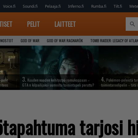
Voice.fi
Soundi.fi
Pelaaja.fi
Inferno.fi
Rumba.fi
Tilt.fi
Metel
TISET
PELIT
LAITTEET
-NOSTOT
GOD OF WAR
GOD OF WAR RAGNARÖK
TOMB RAIDER: LEGACY OF ATLA
3.
4.
-pelit
Kuuden vuoden kehitystyö romukoppaan –
Pokémon-peleistä tunn
riteos
GTA:n kilpailijaksi uumoiltu toimintapeli peruttu?
toimintaroolipelin – tätä 
ötapahtuma tarjosi h