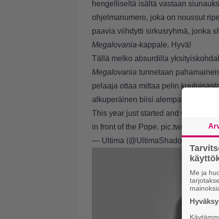
hengelliseltä isältä vastaan siunauk
ohjelmanumero, joka on noussut ripe
paavia viihdytti sirkusryhmä, jonka s
Megalovania
-kappale. Hyvä!
Tällä melko absurdilla yksityiskohd
Megalovania
tunnetaan pahamaineise
pelaaja ottaa mittaa pelin kuuluisas
alkuperäinen biisi alempaa.
This year just started and we alread
Ar
in front of the Pope.
pic.twitter.com/
— Ultima (@UltimaShadowX)
Janua
Tarvit
käytt
Me ja huo
tarjotak
mainoksi
Hyväksym
Käytämme 