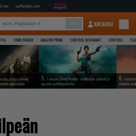
i.net
Leffatykki.com
KIRJAUDU
Etsi
NTIS
TOMB RAIDER
AMAZON PRIME
CONTROL RESONANT
CONTROL
PLA
5.
6.
ettu studio julkaisi
Tulevan Tomb Raider -seikkailun pulmat ja
Loistoar
mieltä ovat arviot
puzzlet esittelyvideolla
viikolla ma
ilpeän