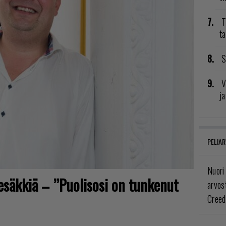
T
ta
S
V
ja
PELIAR
Nuori
tesäkkiä – ”Puolisosi on tunkenut
arvos
Creed