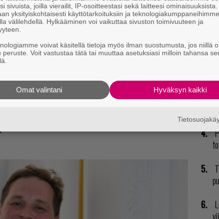
T
i sivuista, joilla vierailit, IP-osoitteestasi sekä laitteesi ominaisuuksista
nä
an yksityiskohtaisesti käyttötarkoituksiin ja teknologiakumppaneihimm
la välilehdellä. Hylkääminen voi vaikuttaa sivuston toimivuuteen ja
mi
yyteen.
knologiamme voivat käsitellä tietoja myös ilman suostumusta, jos niillä o
E
u peruste. Voit vastustaa tätä tai muuttaa asetuksiasi milloin tahansa se
il
lä.
K
Omat valintani
Hyväksyn kaikki
GT
p
t mistä kahvitauolla puhutaan! Nappaa ajankohtaiset
Tietosuojak
postiin tästä.
P
to
T
pu
L
vi