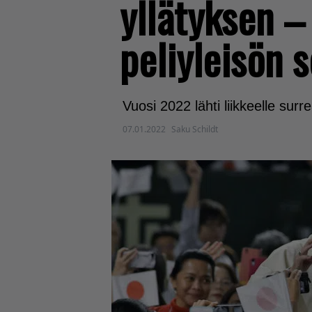
yllätyksen –
peliyleisön 
Vuosi 2022 lähti liikkeelle surr
07.01.2022
Saku Schildt