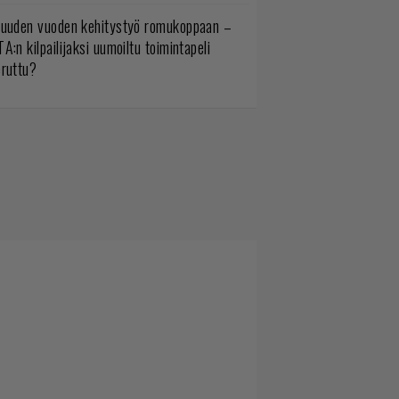
uuden vuoden kehitystyö romukoppaan –
A:n kilpailijaksi uumoiltu toimintapeli
eruttu?