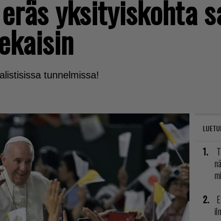
 eräs yksityiskohta s
sekaisin
ealistisissa tunnelmissa!
LUETU
T
nä
mi
E
il