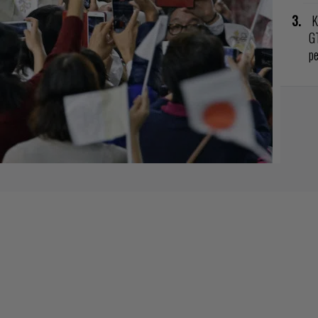
K
GT
p