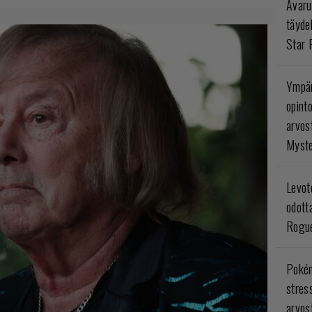
Avaru
täyde
Star 
Ympär
opint
arvos
Myste
Levoto
odott
Rogue
Poké
stres
arvos