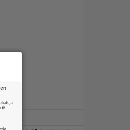
sen
tietoja
 ja
IMMAT JUTUT
toja