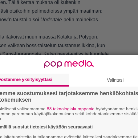
sen. Tällä kertaa mukana oli kuitenkin
ästi otsikoihin pelimedioissa ympäri maailman:
how’n taustalla soi
Undertale
-pelin maineikas
alla ilakoivat muun muassa
Kotaku
ja
Polygon
.
n vaikean boss-taistelun taustamusiikkina, kun
ta Sans-luurangosta. Katso paavi-esitys ja kuuntele
y have the insanity of Megalovania being performed
vostamme yksityisyyttäsi
QBxGtl9v1c
Valintasi
ry 6, 2022
semme suostumuksesi tarjotaksemme henkilökohtai
ökokemuksen
lellisesti valitsemamme
88 teknologiakumppania
hyödynnämme henkilö
semme paremman käyttäjäkokemuksen sekä kohdentaaksemme sisältöä
a.
LUETU
ällä suostut tietojesi käyttöön seuraavasti
laitetunnisteita ja tallennamme evästeitä laitteellesi saadaksemme tie