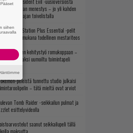
ulevasta Resident Evil -uusioversiosta
. Pääset
yttäisi tulevan menestys – jo yli kahden
e
ljoonan pelaajan toivelistalla
n siihen
lokuun PlayStation Plus Essential -pelit
uraavalla
mestyivät – mukana todellinen mestariteos
uuden vuoden kehitystyö romukoppaan –
A:n kilpailijaksi uumoiltu toimintapeli
eruttu?
äytäntömme
okémon-peleistä tunnettu studio julkaisi
imintaroolipelin – tätä mieltä ovat arviot
ulevan Tomb Raider -seikkailun pulmat ja
zzlet esittelyvideolla
oistoarvostelut saanut seikkailupeli tällä
ikolla maksutta