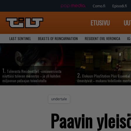
Como.fi
Episodi.fi
ETUSIVU
UU
LAST SENTINEL
BEASTS OF REINCARNATION
RESIDENT EVIL VERONICA
IG
1.
Tulevasta Resident Evil -uusioversiosta
2.
näyttäisi tulevan menestys – jo yli kahden
Elokuun PlayStation Plus Essential 
miljoonan pelaajan toivelistalla
ilmestyivät – mukana todellinen mesta
undertale
Paavin yleis