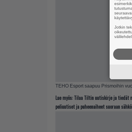
esimerkiks
tutustuma
seuraaval
käytettäv
Jotkin te
oikeutett
välilehdel
TEHO Esport saapuu Prismoihin vuo
Lue myös:
Tilaa Tiltin uutiskirje ja tiedä
peliuutiset ja puheenaiheet suoraan sähkö