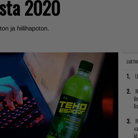
esta 2020
on ja hiilihapoton.
LUETU
U
N
il
li
R
va
kl