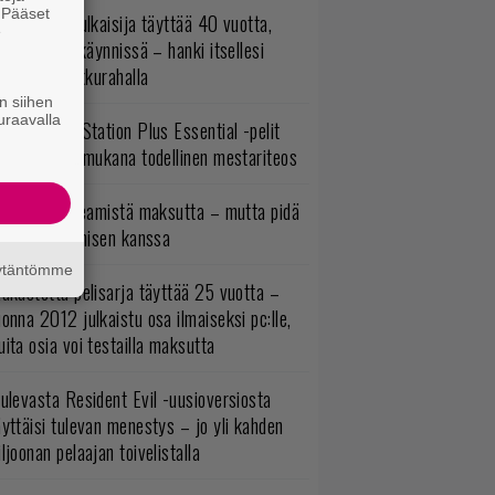
. Pääset
akastettu julkaisija täyttää 40 vuotta,
e
ltavat alet käynnissä – hanki itsellesi
assikoita pikkurahalla
n siihen
uraavalla
lokuun PlayStation Plus Essential -pelit
mestyivät – mukana todellinen mestariteos
oistopeli Steamistä maksutta – mutta pidä
irettä lataamisen kanssa
äytäntömme
akastettu pelisarja täyttää 25 vuotta –
onna 2012 julkaistu osa ilmaiseksi pc:lle,
ita osia voi testailla maksutta
ulevasta Resident Evil -uusioversiosta
yttäisi tulevan menestys – jo yli kahden
ljoonan pelaajan toivelistalla