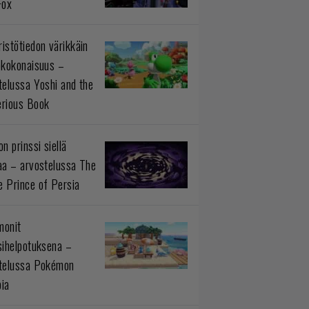
Fox
istötiedon värikkäin
okokonaisuus –
telussa Yoshi and the
rious Book
n prinssi siellä
aa – arvostelussa The
 Prince of Persia
monit
sihelpotuksena –
telussa Pokémon
ia