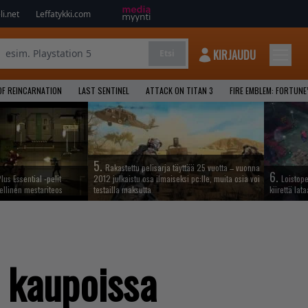
i.net
Leffatykki.com
KIRJAUDU
Etsi
OF REINCARNATION
LAST SENTINEL
ATTACK ON TITAN 3
FIRE EMBLEM: FORTUNE
5.
Rakastettu pelisarja täyttää 25 vuotta – vuonna
6.
lus Essential -pelit
2012 julkaistu osa ilmaiseksi pc:lle, muita osia voi
Loistop
ellinen mestariteos
testailla maksutta
kiirettä la
– kaupoissa