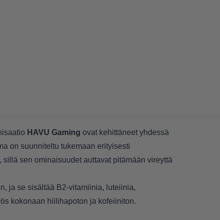
nisaatio
HAVU Gaming
ovat kehittäneet yhdessä
a on suunniteltu tukemaan erityisesti
 sillä sen ominaisuudet auttavat pitämään vireyttä
a se sisältää B2-vitamiinia, luteiinia,
ös kokonaan hiilihapoton ja kofeiiniton.