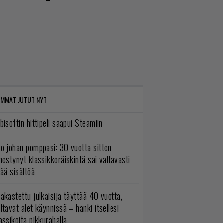
IMMAT JUTUT NYT
bisoftin hittipeli saapui Steamiin
o johan pomppasi: 30 vuotta sitten
mestynyt klassikkoräiskintä sai valtavasti
sää sisältöä
akastettu julkaisija täyttää 40 vuotta,
ltavat alet käynnissä – hanki itsellesi
assikoita pikkurahalla