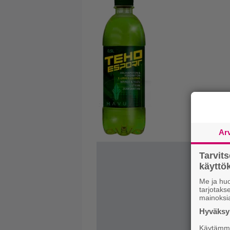
Ar
Tarvit
käytt
Me ja huo
tarjotak
mainoksi
Hyväksym
Käytämme 