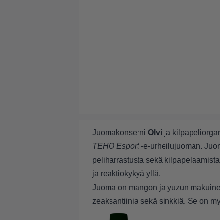
Juomakonserni
Olvi
ja kilpapeliorga
TEHO Esport
-e-urheilujuoman. Juom
peliharrastusta sekä kilpapelaamista,
ja reaktiokykyä yllä.
Juoma on mangon ja yuzun makuinen, j
zeaksantiinia sekä sinkkiä. Se on my