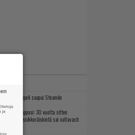
IMMAT JUTUT
sen
bisoftin hittipeli saapui Steamiin
tietoja
o johan pomppasi: 30 vuotta sitten
 ja
mestynyt klassikkoräiskintä sai valtavasti
sää sisältöä
toja