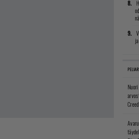
H
od
n
V
ja
PELIAR
Nuori
arvos
Creed
Avaru
täyde