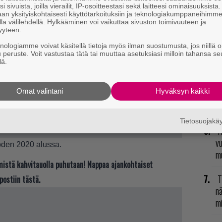
i sivuista, joilla vierailit, IP-osoitteestasi sekä laitteesi ominaisuuksista
R
an yksityiskohtaisesti käyttötarkoituksiin ja teknologiakumppaneihimm
va
la välilehdellä. Hylkääminen voi vaikuttaa sivuston toimivuuteen ja
yyteen.
kl
knologiamme voivat käsitellä tietoja myös ilman suostumusta, jos niillä o
u peruste. Voit vastustaa tätä tai muuttaa asetuksiasi milloin tahansa se
E
lä.
il
Omat valintani
Hyväksyn kaikki
L
ki
Tietosuojak
R
vu
den 2020 alussa.
mu
t mistä kahvitauolla puhutaan! Nappaa ajankohtaiset
T
postiin tästä.
nä
mi