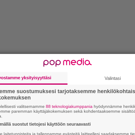
vostamme yksityisyyttäsi
Valintasi
LUETU
semme suostumuksesi tarjotaksemme henkilökohtai
U
ökokemuksen
lellisesti valitsemamme
88 teknologiakumppania
hyödynnämme henkilö
N
semme paremman käyttäjäkokemuksen sekä kohdentaaksemme sisältöä
a.
il
ällä suostut tietojesi käyttöön seuraavasti
li
laitetunnisteita ja tallennamme evästeitä laitteellesi saadaksemme tie