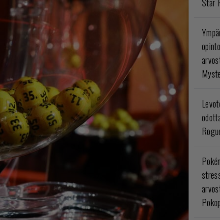
Star 
Ympär
opint
arvos
Myste
Levoto
odott
Rogue
Poké
stres
arvos
Pokop