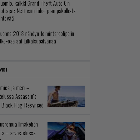
uomio, kaikki Grand Theft Auto 6:n
ottajat: Netflixiin tulee pian pakollista
ähtävää
uonna 2018 nähdyn toimintaroolipelin
tko-osa sai julkaisupäivänsä
VIOT
 mies ja meri –
telussa Assassin’s
 Black Flag Resynced
usromua ilmakehän
ltä – arvostelussa