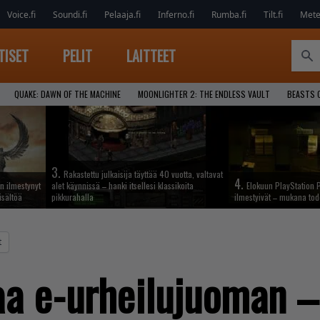
Voice.fi
Soundi.fi
Pelaaja.fi
Inferno.fi
Rumba.fi
Tilt.fi
Metel
TISET
PELIT
LAITTEET
QUAKE: DAWN OF THE MACHINE
MOONLIGHTER 2: THE ENDLESS VAULT
BEASTS 
3.
Rakastettu julkaisija täyttää 40 vuotta, valtavat
4.
n ilmestynyt
alet käynnissä – hanki itsellesi klassikoita
Elokuun PlayStation P
isältöä
pikkurahalla
ilmestyivät – mukana tod
t
aa e-urheilujuoman 