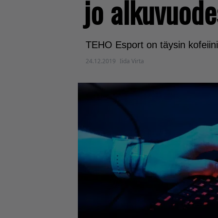
jo alkuvuod
TEHO Esport on täysin kofeiinit
24.12.2019
Iida Virta