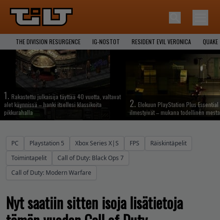
THE DIVISION RESURGENCE
IG-NOSTOT
RESIDENT EVIL VERONICA
QUAKE
1.
Rakastettu julkaisija täyttää 40 vuotta, valtavat
2.
alet käynnissä – hanki itsellesi klassikoita
Elokuun PlayStation Plus Essential 
pikkurahalla
ilmestyivät – mukana todellinen mesta
PC
Playstation 5
Xbox Series X|S
FPS
Räiskintäpelit
Toimintapelit
Call of Duty: Black Ops 7
Call of Duty: Modern Warfare
Nyt saatiin sitten isoja lisätietoja