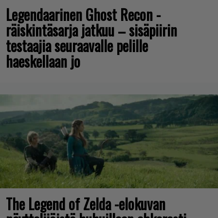
Legendaarinen Ghost Recon -
räiskintäsarja jatkuu – sisäpiirin
testaajia seuraavalle pelille
haeskellaan jo
The Legend of Zelda -elokuvan