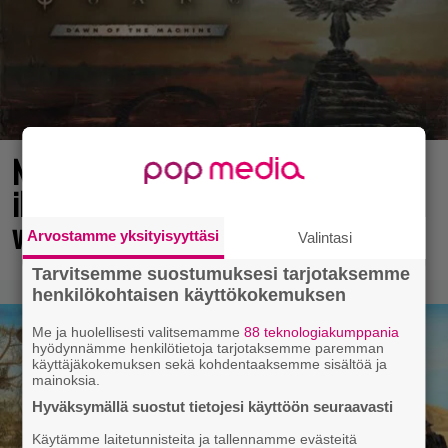
No johan pomppasi: 30 vuotta sitten
ilmestynyt klassikkoräiskintä sai
valtavasti lisää sisältöä
Arvostamme yksityisyyttäsi
Valintasi
Tarvitsemme suostumuksesi tarjotaksemme
henkilökohtaisen käyttökokemuksen
Me ja huolellisesti valitsemamme
88 teknologiakumppania
hyödynnämme henkilötietoja tarjotaksemme paremman
käyttäjäkokemuksen sekä kohdentaaksemme sisältöä ja
mainoksia.
Hyväksymällä suostut tietojesi käyttöön seuraavasti
Käytämme laitetunnisteita ja tallennamme evästeitä