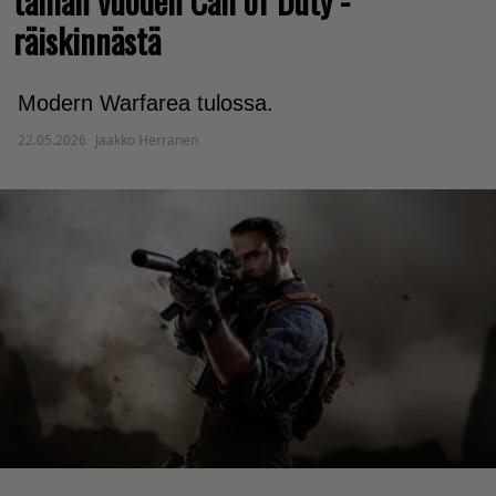
tämän vuoden Call of Duty -
räiskinnästä
Modern Warfarea tulossa.
22.05.2026
Jaakko Herranen