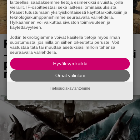
laitteellesi saadaksemme tietoja esimerkiksi sivuista, joilla
vierailit, IP-osoitteestasi sekä laitteesi ominaisuuksista.
Pääset tutustumaan yksityiskohtaisesti käyttötarkoituksiin ja
teknologiakumppaneihimme seuraavalla välilehdellä.
Hylkääminen voi vaikuttaa sivuston toimivuuteen ja
käytettävyyteen.
Jotkin teknologiamme voivat käsitellä tietoja myös ilman
Rakastettu pelisarja täyttää 25 vuotta
suostumusta, jos niillä on siihen oikeutettu peruste. Voit
vastustaa tätä tai muuttaa asetuksiasi milloin tahansa
– vuonna 2012 julkaistu osa ilmaiseksi
seuraavalla välilehdellä.
pc:lle, muita osia voi testailla
Hyväksyn kaikki
maksutta
Omat valintani
Tietosuojakäytäntömme