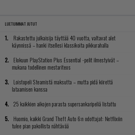
LUETUIMMAT JUTUT
Rakastettu julkaisija täyttää 40 vuotta, valtavat alet
käynnissä – hanki itsellesi klassikoita pikkurahalla
Elokuun PlayStation Plus Essential -pelit ilmestyivät –
mukana todellinen mestariteos
Loistopeli Steamistä maksutta – mutta pidä kiirettä
lataamisen kanssa
25 kaikkien aikojen parasta supersankaripeliä listattu
Huomio, kaikki Grand Theft Auto 6:n odottajat: Netflixiin
tulee pian pakollista nähtävää