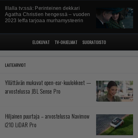
Illalla tv:ssä: Perinteinen dekkari
Agatha Christien hengessä – vuoden
2023 leffa tarjoaa murhamysteerin
ELOKUVAT
TV-OHJELMAT
SUORATOISTO
LAITEARVIOT
Yllättävän mukavat open-ear-kuulokkeet —
arvostelussa JBL Sense Pro
Hiljainen puurtaja – arvostelussa Navimow
i210 LiDAR Pro