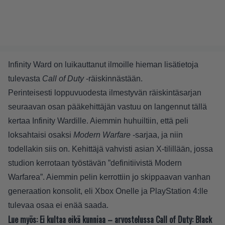
Infinity Ward on luikauttanut ilmoille hieman lisätietoja
tulevasta
Call of Duty
-räiskinnästään.
Perinteisesti loppuvuodesta ilmestyvän räiskintäsarjan
seuraavan osan pääkehittäjän vastuu on langennut tällä
kertaa Infinity Wardille. Aiemmin huhuiltiin, että peli
loksahtaisi osaksi
Modern Warfare
-sarjaa, ja niin
todellakin siis on. Kehittäjä vahvisti asian
X-tilillään
, jossa
studion kerrotaan työstävän ”definitiivistä Modern
Warfarea”. Aiemmin pelin
kerrottiin
jo skippaavan vanhan
generaation konsolit, eli Xbox Onelle ja PlayStation 4:lle
tulevaa osaa ei enää saada.
Lue myös:
Ei kultaa eikä kunniaa – arvostelussa Call of Duty: Black