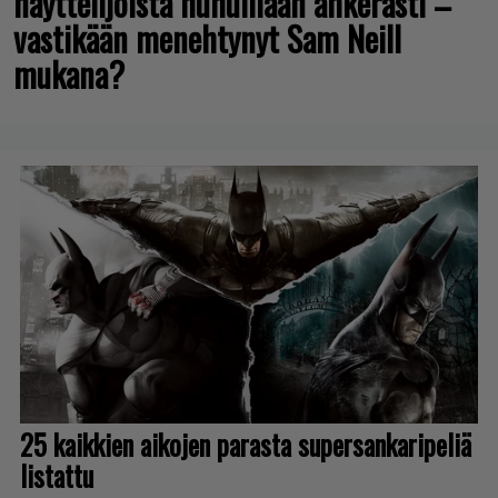
näyttelijöistä huhuillaan ahkerasti –
vastikään menehtynyt Sam Neill
mukana?