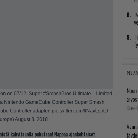
M
v
H
fy
PELIAR
Nuori
tion on 07/12, Super
#SmashBros
Ultimate – Limited
arvos
e, a Nintendo GameCube Controller Super Smash
Creed
ube Controller adapter!
pic.twitter.com/ltNavLsbtD
urope)
August 8, 2018
Avaru
t mistä kahvitauolla puhutaan! Nappaa ajankohtaiset
täyde