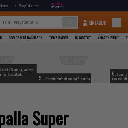
i.net
Leffatykki.com
KIRJAUDU
Etsi
AR
GOD OF WAR RAGNARÖK
TOMB RAIDER
IG-NOSTOT
AMAZON PRIME
T
täyttää 40 vuotta, valtavat
6.
ellesi klassikoita
Vuonna 
5.
Ubisoftin hittipeli saapui Steamiin
osa sai jul
palla Super