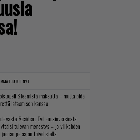
uusia
sa!
IMMAT JUTUT NYT
oistopeli Steamistä maksutta – mutta pidä
irettä lataamisen kanssa
ulevasta Resident Evil -uusioversiosta
yttäisi tulevan menestys – jo yli kahden
ljoonan pelaajan toivelistalla