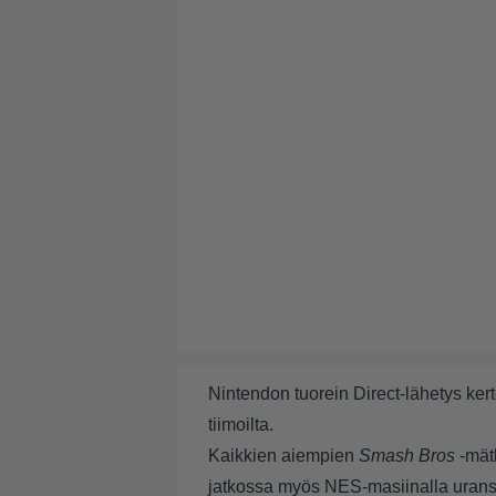
Nintendon tuorein Direct-lähetys ker
tiimoilta.
Kaikkien aiempien
Smash Bros
-mätk
jatkossa myös NES-masiinalla urans