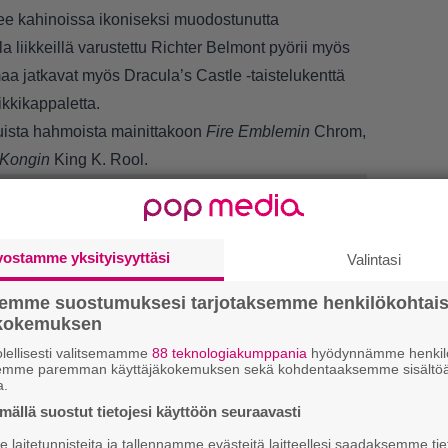
elee kahinoissa ikoniseksi muodostunutta
la liikkeillä varustettu Richter Belmont pyörii myös
aa jatkavat myös Dracula’s Castle -taistelukenttä
ikkikappaletta.
tuista hahmoista mainittakoon
Fire Emblemin
Chrom,
Kongin
King K. Rool.
vostamme yksityisyyttäsi
Valintasi
semme suostumuksesi tarjotaksemme henkilökohtai
ökokemuksen
lellisesti valitsemamme
88 teknologiakumppania
hyödynnämme henkilö
LUETU
semme paremman käyttäjäkokemuksen sekä kohdentaaksemme sisältöä
a.
L
ällä suostut tietojesi käyttöön seuraavasti
ki
laitetunnisteita ja tallennamme evästeitä laitteellesi saadaksemme tie