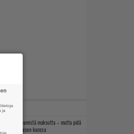
sen
tietoja
IMMAT JUTUT
 ja
oistopeli Steamistä maksutta – mutta pidä
irettä lataamisen kanssa
toja