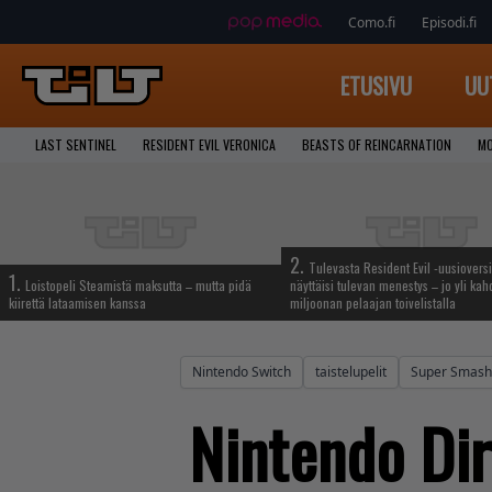
Como.fi
Episodi.fi
ETUSIVU
UU
LAST SENTINEL
RESIDENT EVIL VERONICA
BEASTS OF REINCARNATION
MO
2.
Tulevasta Resident Evil -uusiovers
1.
Loistopeli Steamistä maksutta – mutta pidä
näyttäisi tulevan menestys – jo yli ka
kiirettä lataamisen kanssa
miljoonan pelaajan toivelistalla
Nintendo Switch
taistelupelit
Super Smash 
Nintendo Dir