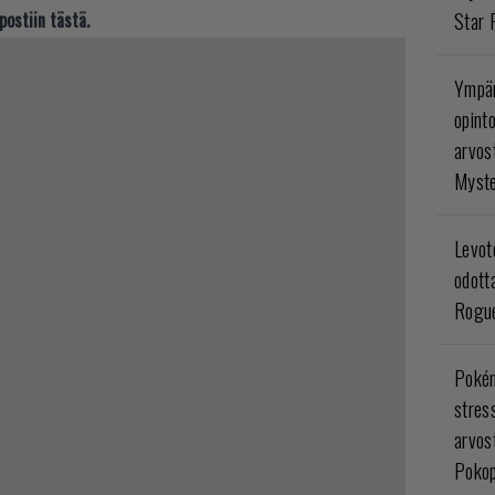
postiin tästä.
Star 
Ympär
opint
arvos
Myste
Levoto
odott
Rogue
Poké
stres
arvos
Pokop