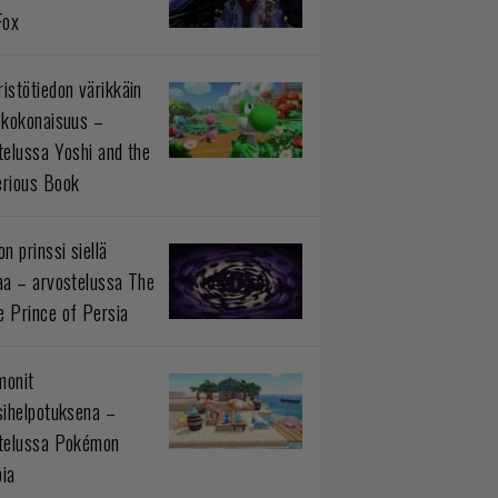
Fox
istötiedon värikkäin
okokonaisuus –
telussa Yoshi and the
rious Book
n prinssi siellä
aa – arvostelussa The
 Prince of Persia
monit
sihelpotuksena –
telussa Pokémon
ia