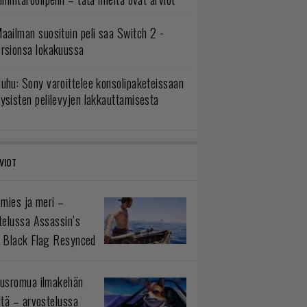
aailman suosituin peli saa Switch 2 -
ersionsa lokakuussa
uhu: Sony varoittelee konsolipaketeissaan
ysisten pelilevyjen lakkauttamisesta
VIOT
 mies ja meri –
telussa Assassin’s
 Black Flag Resynced
usromua ilmakehän
ltä – arvostelussa