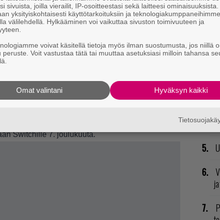
i sivuista, joilla vierailit, IP-osoitteestasi sekä laitteesi ominaisuuksista
an yksityiskohtaisesti käyttötarkoituksiin ja teknologiakumppaneihimm
T
la välilehdellä. Hylkääminen voi vaikuttaa sivuston toimivuuteen ja
nä
yyteen.
mi
knologiamme voivat käsitellä tietoja myös ilman suostumusta, jos niillä o
u peruste. Voit vastustaa tätä tai muuttaa asetuksiasi milloin tahansa se
lä.
E
il
Omat valintani
Hyväksyn kaikki
r Smash Bros. Ultimate
-teemainen Switch-paketti,
R
jaimen ja kapulan kylkiäiseksi sopivan adapterin.
va
Tietosuojak
n voi katsella Nintendon Youtube-kanavalta,
täältä
.
kl
aan Switchille 7. joulukuuta.
U
V
ja
P
to