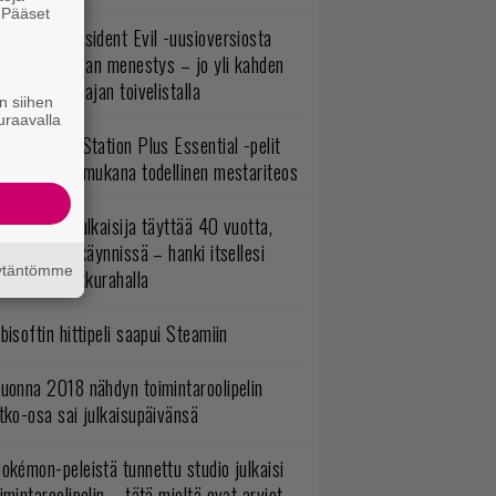
. Pääset
e
ulevasta Resident Evil -uusioversiosta
yttäisi tulevan menestys – jo yli kahden
ljoonan pelaajan toivelistalla
n siihen
uraavalla
lokuun PlayStation Plus Essential -pelit
mestyivät – mukana todellinen mestariteos
akastettu julkaisija täyttää 40 vuotta,
ltavat alet käynnissä – hanki itsellesi
äytäntömme
assikoita pikkurahalla
bisoftin hittipeli saapui Steamiin
uonna 2018 nähdyn toimintaroolipelin
tko-osa sai julkaisupäivänsä
okémon-peleistä tunnettu studio julkaisi
imintaroolipelin – tätä mieltä ovat arviot