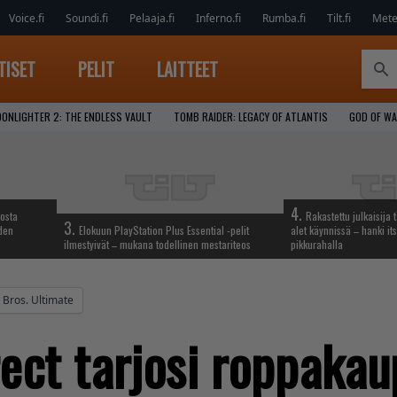
Voice.fi
Soundi.fi
Pelaaja.fi
Inferno.fi
Rumba.fi
Tilt.fi
Metel
TISET
PELIT
LAITTEET
ONLIGHTER 2: THE ENDLESS VAULT
TOMB RAIDER: LEGACY OF ATLANTIS
GOD OF W
4.
iosta
Rakastettu julkaisija 
3.
hden
Elokuun PlayStation Plus Essential -pelit
alet käynnissä – hanki its
ilmestyivät – mukana todellinen mestariteos
pikkurahalla
Bros. Ultimate
ect tarjosi roppakau