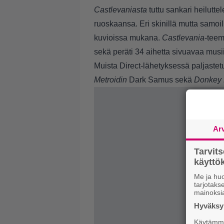
Castlevaniasta
tuttu sankari heilutt
ruoskaansa. Eri skinillä mutta samoil
kuvioissa mukana.
Castlevania
-teem
sekä peräti 34 aihetta sivuavaa musi
Muista Direct-lähetyksessä paljaste
Metroidin
Dark Samus sekä
Donkey 
Ar
Tarvit
käytt
Me ja huo
tarjotak
mainoksi
Hyväksym
Käytämme 