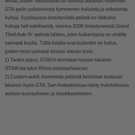
WhatCulture!
-nettisivusto on ruotinut odotetun viidennen
GTA-pelin uutisoinnista kymmenen hulluinta ja erikoisinta
huhua. Syyskuussa ilmestyvästä pelistä on liikkunut
huhuja heti edellisestä, vuonna 2008 ilmestyneestä
Grand
Theft Auto IV
-pelistä lähtien, joten kaikenlaista on ehditty
varmasti kuulla. Tällä listalla ovat kuitenkin ne huhut,
joiden moni varmasti toivoisi olevan tosia.
1) Tankin paluu: GTAV:n kerrotaan tuovan takaisin
GTAIII:sta tutun Rhino-panssarivaunun.
2) Custom-autot: Aiemmista peleistä kerrotaan tuotavan
takaisin myös
GTA: San Andeaksessa
nähty mahdollisuus
autojen tuunaukseen ja muokkaamiseen.