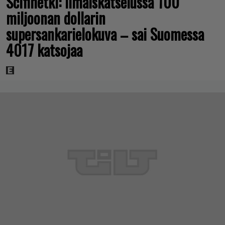
Scifihetki: Ilmaiskatselussa 100
miljoonan dollarin
supersankarielokuva – sai Suomessa
4017 katsojaa