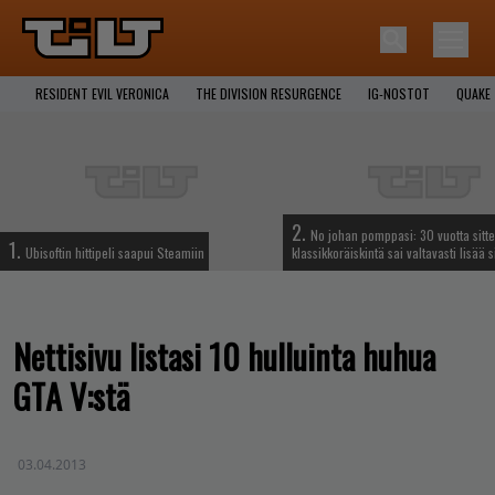
RESIDENT EVIL VERONICA
THE DIVISION RESURGENCE
IG-NOSTOT
QUAKE
2.
No johan pomppasi: 30 vuotta sitte
1.
Ubisoftin hittipeli saapui Steamiin
klassikkoräiskintä sai valtavasti lisää s
Nettisivu listasi 10 hulluinta huhua
GTA V:stä
03.04.2013