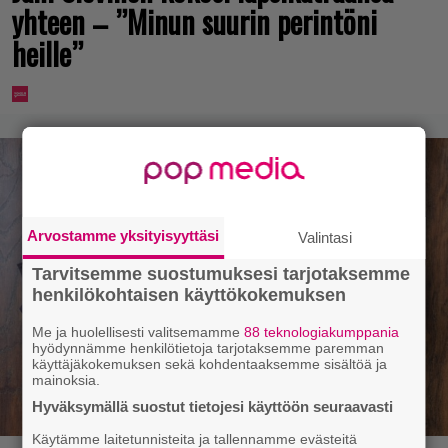
yhteen – ”Minun suurin perintöni
heille”
Arvostamme yksityisyyttäsi
Valintasi
Tarvitsemme suostumuksesi tarjotaksemme
henkilökohtaisen käyttökokemuksen
Me ja huolellisesti valitsemamme
88 teknologiakumppania
hyödynnämme henkilötietoja tarjotaksemme paremman
käyttäjäkokemuksen sekä kohdentaaksemme sisältöä ja
mainoksia.
Hyväksymällä suostut tietojesi käyttöön seuraavasti
Käytämme laitetunnisteita ja tallennamme evästeitä