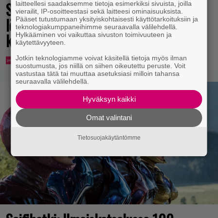
Syötkö perunoita näin? Tutkijat
laitteellesi saadaksemme tietoja esimerkiksi sivuista, joilla
vierailit, IP-osoitteestasi sekä laitteesi ominaisuuksista.
löysivät yhteyden vakavaan
Pääset tutustumaan yksityiskohtaisesti käyttötarkoituksiin ja
teknologiakumppaneihimme seuraavalla välilehdellä.
kansansairauteen
Hylkääminen voi vaikuttaa sivuston toimivuuteen ja
käytettävyyteen.
Jotkin teknologiamme voivat käsitellä tietoja myös ilman
suostumusta, jos niillä on siihen oikeutettu peruste. Voit
vastustaa tätä tai muuttaa asetuksiasi milloin tahansa
seuraavalla välilehdellä.
Hyväksyn kaikki
Omat valintani
Tietosuojakäytäntömme