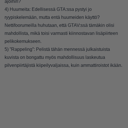
ajoihin?
4) Huumeita: Edellisessä GTA:ssa pystyi jo
ryypiskelemään, mutta entä huumeiden käyttö?
Nettifoorumeilla huhutaan, että GTAV:ssä tämäkin olisi
mahdollista, mikä toisi varmasti kiinnostavan lisäpiirteen
pelikokemukseen.
5) ”Rappeling”: Pelistä tähän mennessä julkaistuista
kuvista on bongattu myös mahdollisuus laskeutua
pilvenpiirtäjistä kiipeilyvaljaissa, kuin ammattiroistot ikään.