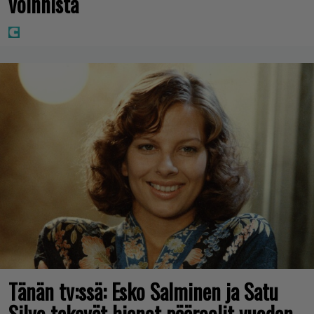
voinnista
Tänän tv:ssä: Esko Salminen ja Satu
Silvo tekevät hienot pääroolit vuoden