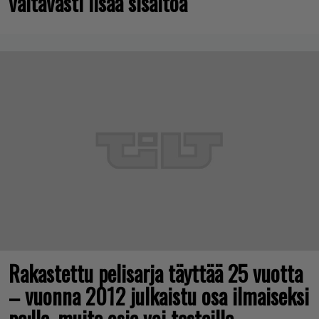
valtavasti lisää sisältöä
Rakastettu pelisarja täyttää 25 vuotta
– vuonna 2012 julkaistu osa ilmaiseksi
pc:lle, muita osia voi testailla