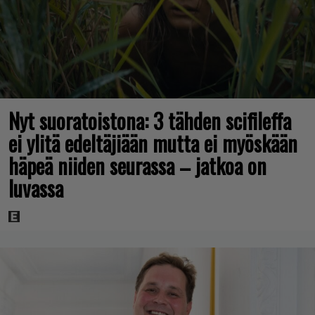
Nyt suoratoistona: 3 tähden scifileffa
ei ylitä edeltäjiään mutta ei myöskään
häpeä niiden seurassa – jatkoa on
luvassa