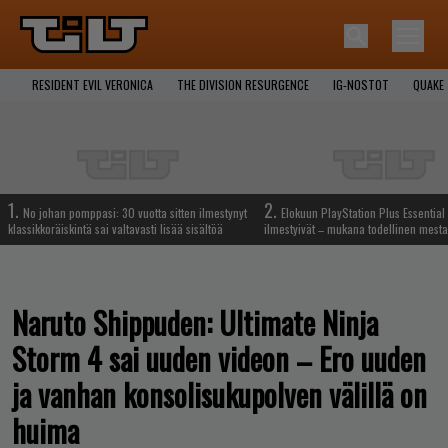
RESIDENT EVIL VERONICA
THE DIVISION RESURGENCE
IG-NOSTOT
QUAKE
1.
2.
No johan pomppasi: 30 vuotta sitten ilmestynyt
Elokuun PlayStation Plus Essential 
klassikkoräiskintä sai valtavasti lisää sisältöä
ilmestyivät – mukana todellinen mesta
Naruto Shippuden: Ultimate Ninja
Storm 4 sai uuden videon – Ero uuden
ja vanhan konsolisukupolven välillä on
huima