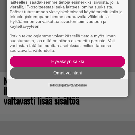
laitteellesi saadaksemme tietoja esimerkiksi sivuista, joilla
vierailit, IP-osoitteestasi sekä laitteesi ominaisuuksista.
Pääset tutustumaan yksityiskohtaisesti käyttötarkoituksiin ja
teknologiakumppaneihimme seuraavalla välilehdellä.
Hylkääminen voi vaikuttaa sivuston toimivuuteen ja
käytettävyyteen.
Jotkin teknologiamme voivat käsitellä tietoja myös ilman
suostumusta, jos niillä on siihen oikeutettu peruste. Voit
vastustaa tätä tai muuttaa asetuksiasi milloin tahansa
seuraavalla välilehdellä.
Hyväksyn kaikki
Omat valintani
No johan pomppasi: 30 vuotta sitten
Tietosuojakäytäntömme
ilmestynyt klassikkoräiskintä sai
valtavasti lisää sisältöä