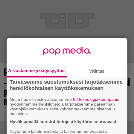
Rakastettu pelisarja täyttää 25 vuotta
Arvostamme yksityisyyttäsi
Valintasi
– vuonna 2012 julkaistu osa ilmaiseksi
Tarvitsemme suostumuksesi tarjotaksemme
pc:lle, muita osia voi testailla
henkilökohtaisen käyttökokemuksen
maksutta
Me ja huolellisesti valitsemamme
88 teknologiakumppania
hyödynnämme henkilötietoja tarjotaksemme paremman
käyttäjäkokemuksen sekä kohdentaaksemme sisältöä ja
mainoksia.
Hyväksymällä suostut tietojesi käyttöön seuraavasti
Käytämme laitetunnisteita ja tallennamme evästeitä