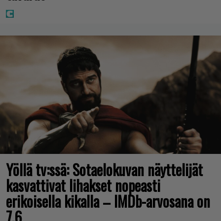
Yöllä tv:ssä: Sotaelokuvan näyttelijät
kasvattivat lihakset nopeasti
erikoisella kikalla – IMDb-arvosana on
7,6