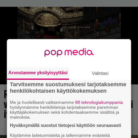
Arvostamme yksityisyyttäsi
Valintasi
Tarvitsemme suostumuksesi tarjotaksemme
Rakastettu julkaisija täyttää 40
henkilökohtaisen käyttökokemuksen
vuotta, valtavat alet käynnissä – hanki
Me ja huolellisesti valitsemamme
88 teknologiakumppania
hyödynnämme henkilötietoja tarjotaksemme paremman
itsellesi klassikoita pikkurahalla
käyttäjäkokemuksen sekä kohdentaaksemme sisältöä ja
mainoksia.
Hyväksymällä suostut tietojesi käyttöön seuraavasti
Käytämme laitetunnisteita ja tallennamme evästeitä