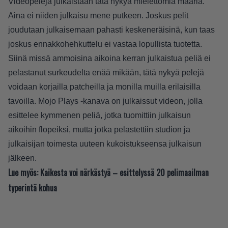
Videopelejä julkaistaan tätä nykyä mielettömiä määriä.
Aina ei niiden julkaisu mene putkeen. Joskus pelit
joudutaan julkaisemaan pahasti keskeneräisinä, kun taas
joskus ennakkohehkuttelu ei vastaa lopullista tuotetta.
Siinä missä ammoisina aikoina kerran julkaistua peliä ei
pelastanut surkeudelta enää mikään, tätä nykyä pelejä
voidaan korjailla patcheilla ja monilla muilla erilaisilla
tavoilla. Mojo Plays -kanava on julkaissut videon, jolla
esittelee kymmenen peliä, jotka tuomittiin julkaisun
aikoihin flopeiksi, mutta jotka pelastettiin studion ja
julkaisijan toimesta uuteen kukoistukseensa julkaisun
jälkeen.
Lue myös:
Kaikesta voi närkästyä – esittelyssä 20 pelimaailman
typerintä kohua