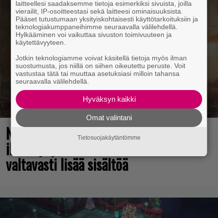
laitteellesi saadaksemme tietoja esimerkiksi sivuista, joilla
vierailit, IP-osoitteestasi sekä laitteesi ominaisuuksista.
Pääset tutustumaan yksityiskohtaisesti käyttötarkoituksiin ja
teknologiakumppaneihimme seuraavalla välilehdellä.
Hylkääminen voi vaikuttaa sivuston toimivuuteen ja
käytettävyyteen.
Jotkin teknologiamme voivat käsitellä tietoja myös ilman
suostumusta, jos niillä on siihen oikeutettu peruste. Voit
vastustaa tätä tai muuttaa asetuksiasi milloin tahansa
seuraavalla välilehdellä.
Hyväksyn kaikki
Omat valintani
No johan pomppasi: 30 vuotta sitten
Tietosuojakäytäntömme
ilmestynyt klassikkoräiskintä sai
valtavasti lisää sisältöä