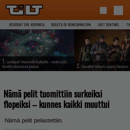
RESIDENT EVIL VERONICA
BEASTS OF REINCARNATION
LAST SENTINEL
TH
1.
Loistopeli Steamistä maksutta – mutta pidä
2.
kiirettä lataamisen kanssa
Ubisoftin hittipeli saapui Steamiin
Nämä pelit tuomittiin surkeiksi
flopeiksi – kunnes kaikki muuttui
Nämä pelit pelastettiin.