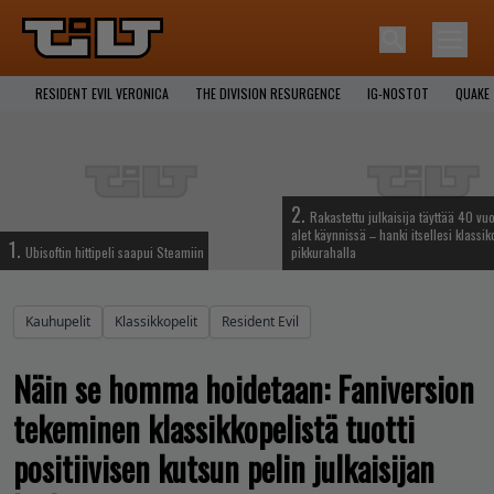
RESIDENT EVIL VERONICA
THE DIVISION RESURGENCE
IG-NOSTOT
QUAKE
2.
Rakastettu julkaisija täyttää 40 vuo
alet käynnissä – hanki itsellesi klassik
1.
Ubisoftin hittipeli saapui Steamiin
pikkurahalla
Kauhupelit
Klassikkopelit
Resident Evil
Näin se homma hoidetaan: Faniversion
tekeminen klassikkopelistä tuotti
positiivisen kutsun pelin julkaisijan