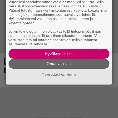
laitteellesi saadaksemme tietoja esimerkiksi sivuista, joilla
vierailit, IP-osoitteestasi sekä laitteesi ominaisuuksista.
Pääset tutustumaan yksityiskohtaisesti käyttötarkoituksiin ja
teknologiakumppaneihimme seuraavalla välilehdellä.
Hylkääminen voi vaikuttaa sivuston toimivuuteen ja
käytettävyyteen.
Jotkin teknologiamme voivat käsitellä tietoja myös ilman
suostumusta, jos niillä on siihen oikeutettu peruste. Voit
vastustaa tätä tai muuttaa asetuksiasi milloin tahansa
seuraavalla välilehdellä.
Hyväksyn kaikki
Loistopeli Steamistä maksutta –
Omat valintani
mutta pidä kiirettä lataamisen kanssa
Tietosuojakäytäntömme