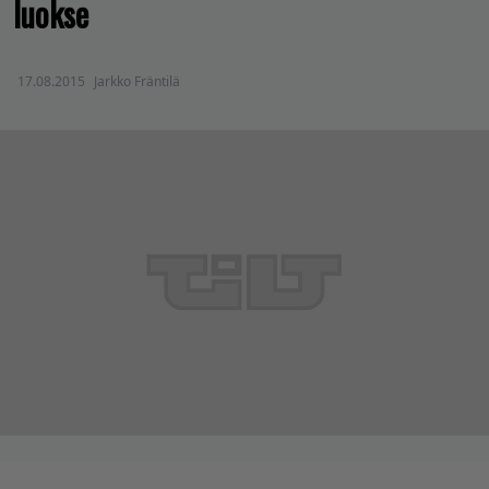
luokse
17.08.2015
Jarkko Fräntilä