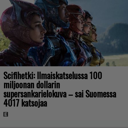
Scifihetki: Ilmaiskatselussa 100
miljoonan dollarin
supersankarielokuva – sai Suomessa
4017 katsojaa