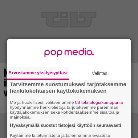
No johan pomppasi: 30 vuotta sitten
Arvostamme yksityisyyttäsi
Valintasi
ilmestynyt klassikkoräiskintä sai
Tarvitsemme suostumuksesi tarjotaksemme
valtavasti lisää sisältöä
henkilökohtaisen käyttökokemuksen
Me ja huolellisesti valitsemamme
88 teknologiakumppania
hyödynnämme henkilötietoja tarjotaksemme paremman
käyttäjäkokemuksen sekä kohdentaaksemme sisältöä ja
mainoksia.
Hyväksymällä suostut tietojesi käyttöön seuraavasti
Käytämme laitetunnisteita ja tallennamme evästeitä