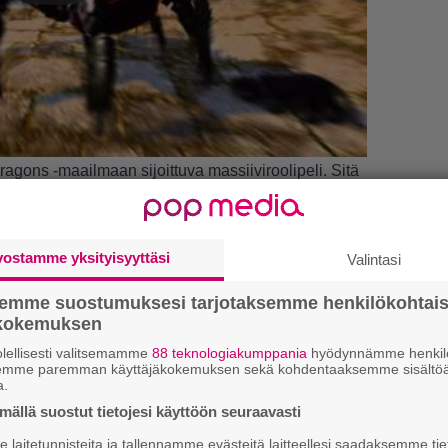
gons -maailmaan sijoittuva massiiviroolipeli. Sitä
en työskennellyt esimerkiksi Star Trek Onlinen ja
parissa.
, ja julkaisun pitäisi tapahtua vielä tämän vuoden
vostamme yksityisyyttäsi
Valintasi
LUETU
tä julkaisupäivästä antaa se, että pelin kolmas
semme suostumuksesi tarjotaksemme henkilökohtai
viikon perjantaina.
T
ökokemuksen
nä
lellisesti valitsemamme
88 teknologiakumppania
hyödynnämme henkilö
mi
semme paremman käyttäjäkokemuksen sekä kohdentaaksemme sisältöä
a.
ällä suostut tietojesi käyttöön seuraavasti
E
il
laitetunnisteita ja tallennamme evästeitä laitteellesi saadaksemme tie