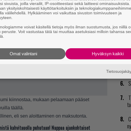
i sivuista, joilla vierailit, IP-osoitteestasi sekä laitteesi ominaisuuksista
an yksityiskohtaisesti käyttötarkoituksiin ja teknologiakumppaneihimm
P
la välilehdellä. Hylkääminen voi vaikuttaa sivuston toimivuuteen ja
yyteen.
to
knologiamme voivat käsitellä tietoja myös ilman suostumusta, jos niillä o
u peruste. Voit vastustaa tätä tai muuttaa asetuksiasi milloin tahansa se
V
lä.
ja
K
Omat valintani
Hyväksyn kaikki
GT
p
Tietosuojak
S
T
sumi kiinnostaa, mukaan pelaamaan pääset
ta
vuilla
täällä
.
allinen, eli sen aloittaminen on maksutonta.
C
n
t mistä kahvitauolla puhutaan! Nappaa ajankohtaiset