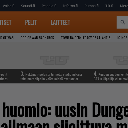
Voice.fi
Soundi.fi
Pelaaja.fi
Inferno.fi
Rumba.fi
Tilt.fi
Metel
TISET
PELIT
LAITTEET
D OF WAR
GOD OF WAR RAGNARÖK
TOMB RAIDER: LEGACY OF ATLANTIS
IG-NO
3.
4.
-pelit
Pokémon-peleistä tunnettu studio julkaisi
Kuuden vuoden kehit
riteos
toimintaroolipelin – tätä mieltä ovat arviot
GTA:n kilpailijaksi uumoi
 huomio: uusin Dung
ailmaan sijoittuva m