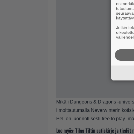
esimerkiks
tutustuma
seuraaval
käytettäv
Jotkin te
oikeutett
välilehdel
Mikäli Dungeons & Dragons -univer
ilmoittautumalla Neverwinterin kotisi
Peli on luonnollisesti free to play -m
Lue myös:
Tilaa Tiltin uutiskirje ja tiedä