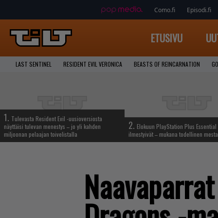
Como.fi
Episodi.fi
ETUSIVU
UU
LAST SENTINEL
RESIDENT EVIL VERONICA
BEASTS OF REINCARNATION
GO
1.
Tulevasta Resident Evil -uusioversiosta
2.
näyttäisi tulevan menestys – jo yli kahden
Elokuun PlayStation Plus Essential 
miljoonan pelaajan toivelistalla
ilmestyivät – mukana todellinen mesta
Naavaparrat
Dragons -ma