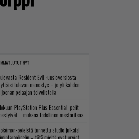
IMMAT JUTUT NYT
ulevasta Resident Evil -uusioversiosta
yttäisi tulevan menestys – jo yli kahden
ljoonan pelaajan toivelistalla
lokuun PlayStation Plus Essential -pelit
mestyivät – mukana todellinen mestariteos
okémon-peleistä tunnettu studio julkaisi
imintaroolipelin – tätä mieltä ovat arviot