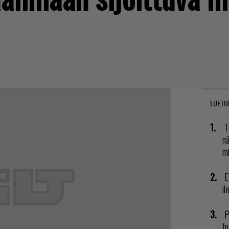
LUETU
T
nä
mi
E
il
P
to