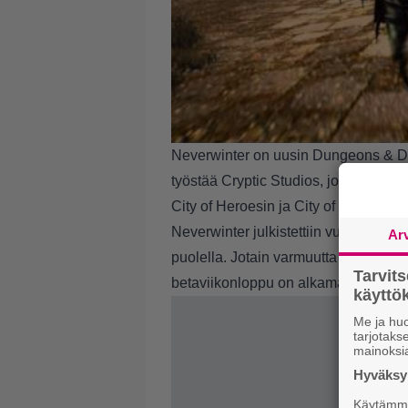
Neverwinter on uusin Dungeons & Dra
työstää Cryptic Studios, joka on enn
City of Heroesin ja City of Villiansin 
Neverwinter julkistettiin vuonna 2010
Ar
puolella. Jotain varmuutta lähestyväs
Tarvit
betaviikonloppu on alkamassa tämän 
käytt
Me ja huo
tarjotak
mainoksi
Hyväksym
Käytämme 