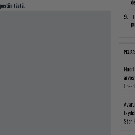
de
postiin tästä.
T
pu
PELIAR
Nuori
arvos
Creed
Avaru
täyde
Star 