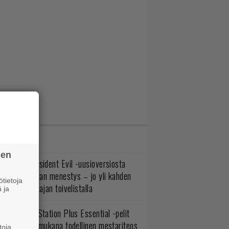
IMMAT JUTUT
sen
ulevasta Resident Evil -uusioversiosta
yttäisi tulevan menestys – jo yli kahden
tietoja
ljoonan pelaajan toivelistalla
 ja
lokuun PlayStation Plus Essential -pelit
mestyivät – mukana todellinen mestariteos
toja