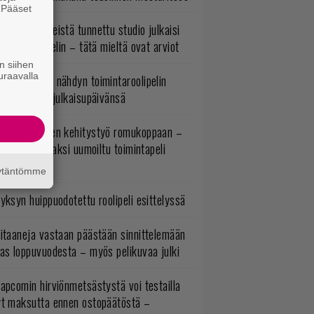
. Pääset
e
okémon-peleistä tunnettu studio julkaisi
imintaroolipelin – tätä mieltä ovat arviot
n siihen
uraavalla
uonna 2018 nähdyn toimintaroolipelin
tko-osa sai julkaisupäivänsä
uuden vuoden kehitystyö romukoppaan –
A:n kilpailijaksi uumoiltu toimintapeli
eruttu?
äytäntömme
yksyn huippuodotettu roolipeli esittelyssä
itaaneja vastaan päästään sinnittelemään
as loppuvuodesta – myös pelikuvaa julki
apcomin hirviönmetsästystä voi testailla
yt maksutta ennen ostopäätöstä –