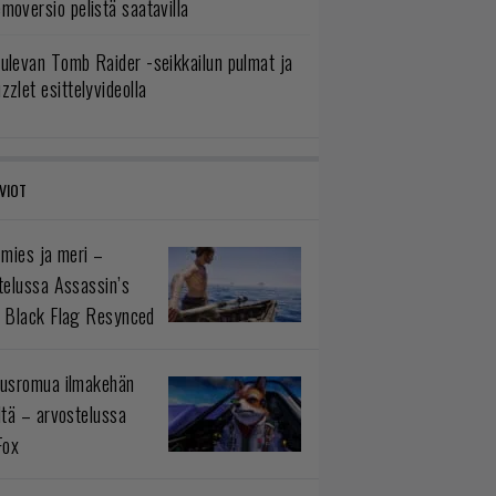
moversio pelistä saatavilla
ulevan Tomb Raider -seikkailun pulmat ja
zzlet esittelyvideolla
VIOT
 mies ja meri –
telussa Assassin’s
 Black Flag Resynced
usromua ilmakehän
ltä – arvostelussa
Fox