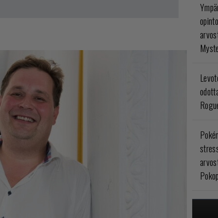
Ympär
opint
arvos
Myste
Levoto
odott
Rogue
Poké
stres
arvos
Pokop