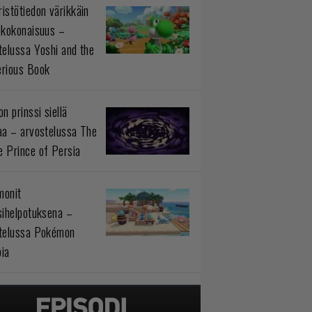
istötiedon värikkäin
okokonaisuus –
telussa Yoshi and the
rious Book
n prinssi siellä
aa – arvostelussa The
 Prince of Persia
monit
sihelpotuksena –
telussa Pokémon
ia