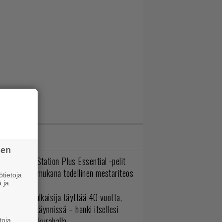
IMMAT JUTUT
sen
lokuun PlayStation Plus Essential -pelit
mestyivät – mukana todellinen mestariteos
tietoja
 ja
akastettu julkaisija täyttää 40 vuotta,
ltavat alet käynnissä – hanki itsellesi
assikoita pikkurahalla
toja