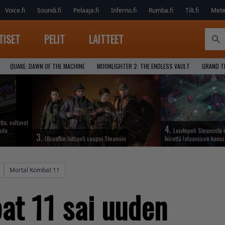
Voice.fi
Soundi.fi
Pelaaja.fi
Inferno.fi
Rumba.fi
Tilt.fi
Metel
TISET
PELIT
LAITTEET
QUAKE: DAWN OF THE MACHINE
MOONLIGHTER 2: THE ENDLESS VAULT
GRAND T
tta, valtavat
4.
oita
Loistopeli Steamistä 
3.
Ubisoftin hittipeli saapui Steamiin
kiirettä lataamisen kans
Mortal Kombat 11
at 11 sai uuden