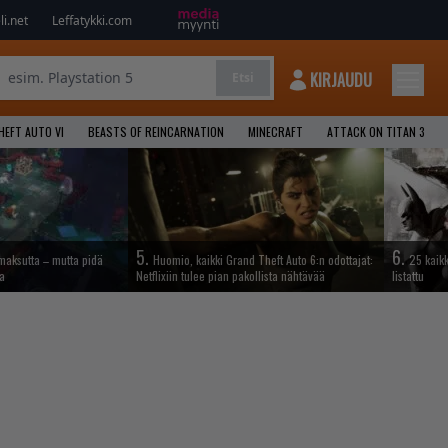
i.net
Leffatykki.com
KIRJAUDU
Etsi
HEFT AUTO VI
BEASTS OF REINCARNATION
MINECRAFT
ATTACK ON TITAN 3
5.
6.
maksutta – mutta pidä
Huomio, kaikki Grand Theft Auto 6:n odottajat:
25 kaik
sa
Netflixiin tulee pian pakollista nähtävää
listattu