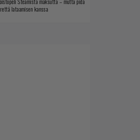
oistopeli Steamistä maksutta – mutta pidä
irettä lataamisen kanssa