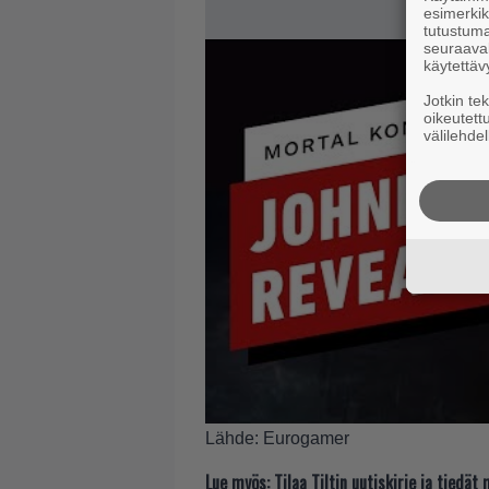
esimerkiks
tutustuma
seuraaval
käytettäv
Jotkin te
oikeutett
välilehdel
Lähde:
Eurogamer
Lue myös:
Tilaa Tiltin uutiskirje ja tiedä