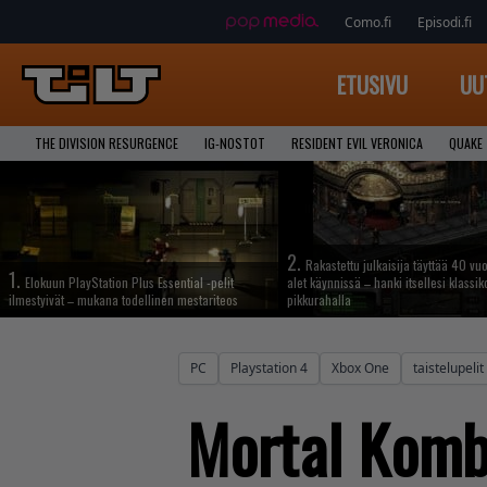
Como.fi
Episodi.fi
ETUSIVU
UU
THE DIVISION RESURGENCE
IG-NOSTOT
RESIDENT EVIL VERONICA
QUAKE
2.
Rakastettu julkaisija täyttää 40 vuo
1.
Elokuun PlayStation Plus Essential -pelit
alet käynnissä – hanki itsellesi klassik
ilmestyivät – mukana todellinen mestariteos
pikkurahalla
PC
Playstation 4
Xbox One
taistelupelit
Mortal Komb