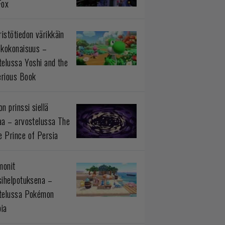
Fox
istötiedon värikkäin
okokonaisuus –
telussa Yoshi and the
rious Book
n prinssi siellä
aa – arvostelussa The
 Prince of Persia
monit
sihelpotuksena –
telussa Pokémon
ia