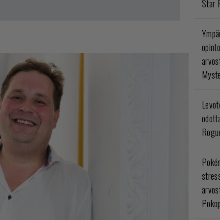
Star 
Ympär
opint
arvos
Myste
Levoto
odott
Rogue
Poké
stres
arvos
Pokop