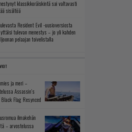
mestynyt klassikkoräiskintä sai valtavasti
sää sisältöä
ulevasta Resident Evil -uusioversiosta
yttäisi tulevan menestys – jo yli kahden
ljoonan pelaajan toivelistalla
VIOT
 mies ja meri –
telussa Assassin’s
 Black Flag Resynced
usromua ilmakehän
ltä – arvostelussa