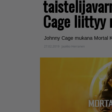
taistelijava
Cage liittyy
Johnny Cage mukana Mortal K
27.02.2019
Jaakko Herranen