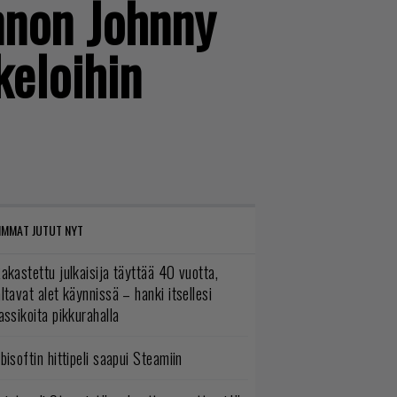
nnon Johnny
keloihin
IMMAT JUTUT NYT
akastettu julkaisija täyttää 40 vuotta,
ltavat alet käynnissä – hanki itsellesi
assikoita pikkurahalla
bisoftin hittipeli saapui Steamiin