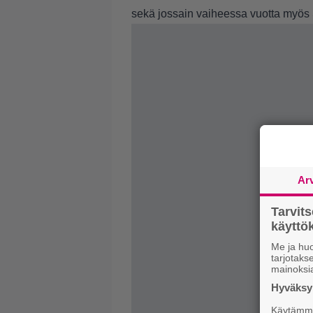
sekä jossain vaiheessa vuotta myös S
Ar
Tarvit
käytt
Me ja huo
tarjotak
mainoksi
Hyväksym
Käytämme 