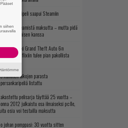
. Pääset
e
bisoftin hittipeli saapui Steamiin
oistopeli Steamistä maksutta – mutta pidä
n siihen
uraavalla
irettä lataamisen kanssa
uomio, kaikki Grand Theft Auto 6:n
ottajat: Netflixiin tulee pian pakollista
ähtävää
äytäntömme
5 kaikkien aikojen parasta
persankaripeliä listattu
akastettu pelisarja täyttää 25 vuotta –
onna 2012 julkaistu osa ilmaiseksi pc:lle,
ita osia voi testailla maksutta
o johan pomppasi: 30 vuotta sitten