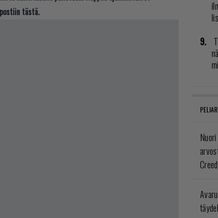
il
postiin tästä.
li
T
nä
mi
PELIAR
Nuori
arvos
Creed
Avaru
täyde