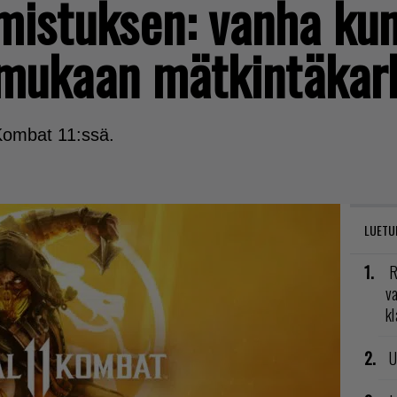
rmistuksen: vanha ku
 mukaan mätkintäkar
ombat 11:ssä.
LUETU
R
va
kl
U