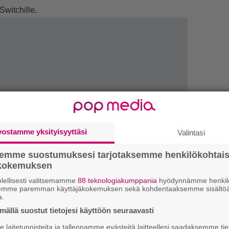
witchille.
vostamme yksityisyyttäsi
Valintasi
LUETU
semme suostumuksesi tarjotaksemme henkilökohtai
E
ökokemuksen
il
lellisesti valitsemamme
88 teknologiakumppania
hyödynnämme henkilö
semme paremman käyttäjäkokemuksen sekä kohdentaaksemme sisältöä
a.
R
ällä suostut tietojesi käyttöön seuraavasti
va
kl
laitetunnisteita ja tallennamme evästeitä laitteellesi saadaksemme tie