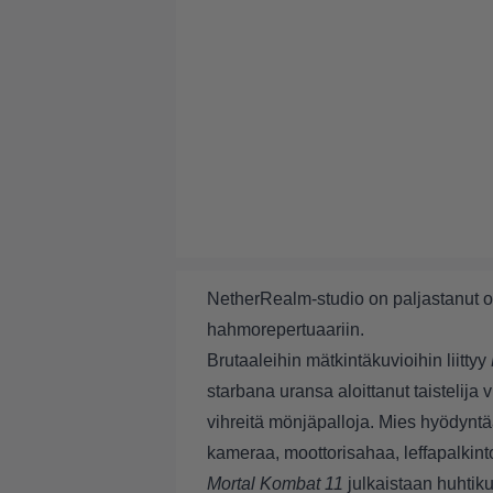
NetherRealm-studio on paljastanut 
hahmorepertuaariin.
Brutaaleihin mätkintäkuvioihin liittyy
starbana uransa aloittanut taistelij
vihreitä mönjäpalloja. Mies hyödyn
kameraa, moottorisahaa, leffapalkint
Mortal Kombat 11
julkaistaan huhtiku