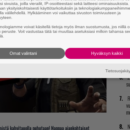
i sivuista, joilla vierailit, IP-osoitteestasi sekä laitteesi ominaisuuksista
an yksityiskohtaisesti käyttötarkoituksiin ja teknologiakumppaneihimm
U
la välilehdellä. Hylkääminen voi vaikuttaa sivuston toimivuuteen ja
yyteen.
L
knologiamme voivat käsitellä tietoja myös ilman suostumusta, jos niillä o
u peruste. Voit vastustaa tätä tai muuttaa asetuksiasi milloin tahansa se
ki
lä.
H
Omat valintani
Hyväksyn kaikki
od
n
Tietosuojak
2
su
R
vu
mu
N
t mistä kahvitauolla puhutaan! Nappaa ajankohtaiset