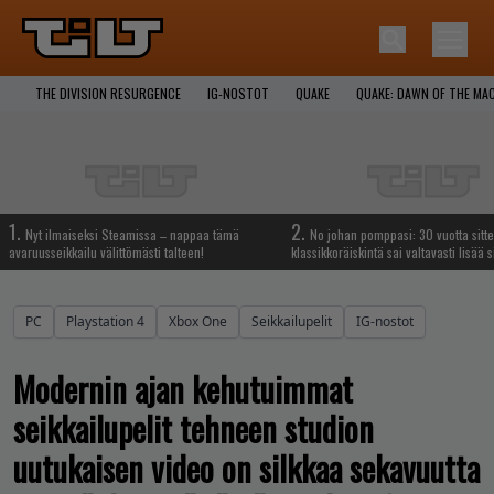
THE DIVISION RESURGENCE
IG-NOSTOT
QUAKE
QUAKE: DAWN OF THE MA
1.
2.
Nyt ilmaiseksi Steamissa – nappaa tämä
No johan pomppasi: 30 vuotta sitte
avaruusseikkailu välittömästi talteen!
klassikkoräiskintä sai valtavasti lisää s
PC
Playstation 4
Xbox One
Seikkailupelit
IG-nostot
Modernin ajan kehutuimmat
seikkailupelit tehneen studion
uutukaisen video on silkkaa sekavuutta