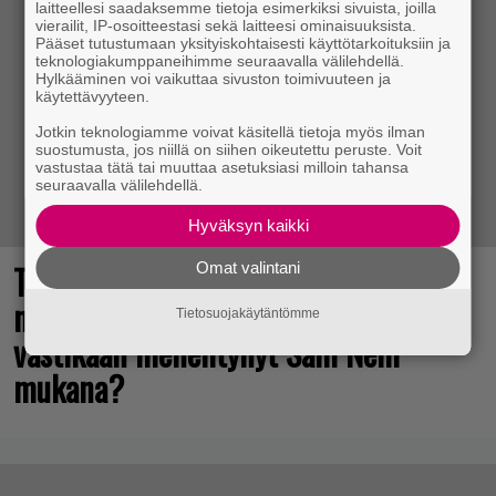
laitteellesi saadaksemme tietoja esimerkiksi sivuista, joilla
vierailit, IP-osoitteestasi sekä laitteesi ominaisuuksista.
Pääset tutustumaan yksityiskohtaisesti käyttötarkoituksiin ja
teknologiakumppaneihimme seuraavalla välilehdellä.
Hylkääminen voi vaikuttaa sivuston toimivuuteen ja
käytettävyyteen.
Jotkin teknologiamme voivat käsitellä tietoja myös ilman
suostumusta, jos niillä on siihen oikeutettu peruste. Voit
vastustaa tätä tai muuttaa asetuksiasi milloin tahansa
seuraavalla välilehdellä.
Hyväksyn kaikki
The Legend of Zelda -elokuvan
Omat valintani
näyttelijöistä huhuillaan ahkerasti –
Tietosuojakäytäntömme
vastikään menehtynyt Sam Neill
mukana?