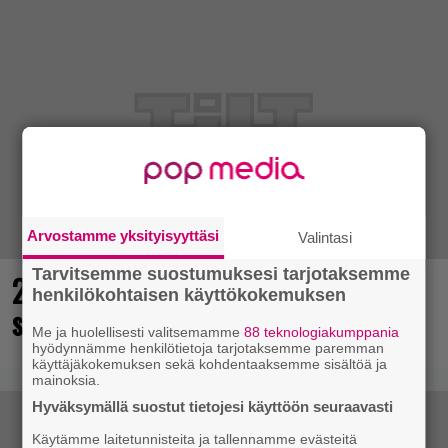
Arvostamme yksityisyyttäsi
Valintasi
Tarvitsemme suostumuksesi tarjotaksemme
25 kaikkien aikojen parasta
henkilökohtaisen käyttökokemuksen
supersankaripeliä listattu
Me ja huolellisesti valitsemamme
88 teknologiakumppania
hyödynnämme henkilötietoja tarjotaksemme paremman
käyttäjäkokemuksen sekä kohdentaaksemme sisältöä ja
mainoksia.
Hyväksymällä suostut tietojesi käyttöön seuraavasti
Käytämme laitetunnisteita ja tallennamme evästeitä