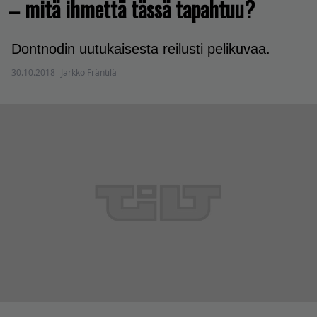
– mitä ihmettä tässä tapahtuu?
Dontnodin uutukaisesta reilusti pelikuvaa.
30.10.2018
Jarkko Fräntilä