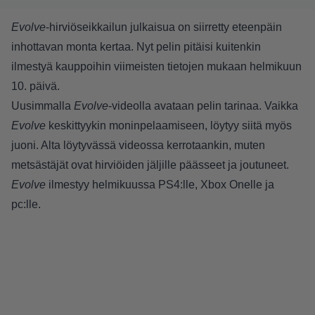
Evolve
-hirviöseikkailun julkaisua on siirretty eteenpäin
inhottavan monta kertaa. Nyt pelin pitäisi kuitenkin
ilmestyä kauppoihin viimeisten tietojen mukaan helmikuun
10. päivä.
Uusimmalla
Evolve
-videolla avataan pelin tarinaa. Vaikka
Evolve
keskittyykin moninpelaamiseen, löytyy siitä myös
juoni. Alta löytyvässä videossa kerrotaankin, muten
metsästäjät ovat hirviöiden jäljille päässeet ja joutuneet.
Evolve
ilmestyy helmikuussa PS4:lle, Xbox Onelle ja
pc:lle.