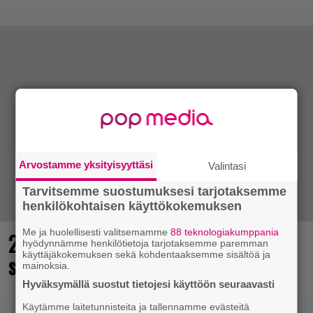
Arvostamme yksityisyyttäsi
Valintasi
Tarvitsemme suostumuksesi tarjotaksemme
henkilökohtaisen käyttökokemuksen
Me ja huolellisesti valitsemamme
88 teknologiakumppania
25 kaikkien aikojen parasta
hyödynnämme henkilötietoja tarjotaksemme paremman
käyttäjäkokemuksen sekä kohdentaaksemme sisältöä ja
supersankaripeliä listattu
mainoksia.
Hyväksymällä suostut tietojesi käyttöön seuraavasti
Käytämme laitetunnisteita ja tallennamme evästeitä