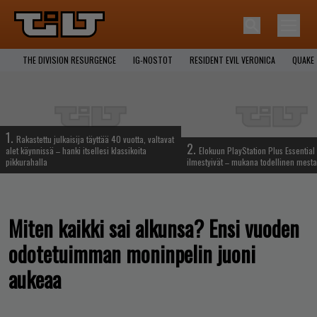
THE DIVISION RESURGENCE
IG-NOSTOT
RESIDENT EVIL VERONICA
QUAKE
1.
Rakastettu julkaisija täyttää 40 vuotta, valtavat
2.
alet käynnissä – hanki itsellesi klassikoita
Elokuun PlayStation Plus Essential 
pikkurahalla
ilmestyivät – mukana todellinen mesta
Miten kaikki sai alkunsa? Ensi vuoden
odotetuimman moninpelin juoni
aukeaa