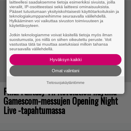
laitteellesi saadaksemme tietoja esimerkiksi sivuista, joilla
vierailit, IP-osoitteestasi sekä laitteesi ominaisuuksista.
Pääset tutustumaan yksityiskohtaisesti käyttötarkoituksiin ja
teknologiakumppaneihimme seuraavalla välilehdellä.
Hylkääminen voi vaikuttaa sivuston toimivuuteen ja
käytettävyyteen.
Jotkin teknologiamme voivat käsitellä tietoja myös ilman
suostumusta, jos niillä on siihen oikeutettu peruste. Voit
vastustaa tätä tai muuttaa asetuksiasi milloin tahansa
seuraavalla välilehdellä.
Hyväksyn kaikki
Omat valintani
Tietosuojakäytäntömme
Final Fantasy VII Revelation näytillä
Gamescom-messujen Opening Night
Live -tapahtumassa