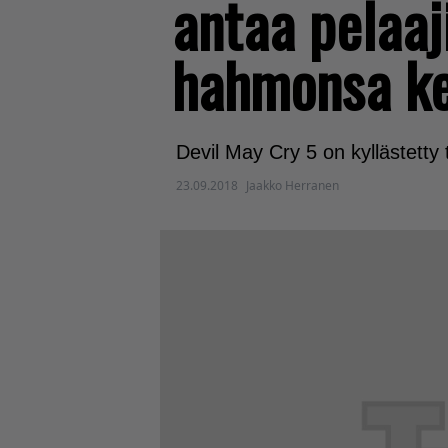
antaa pelaaj
hahmonsa ke
Devil May Cry 5 on kyllästetty 
23.09.2018
Jaakko Herranen