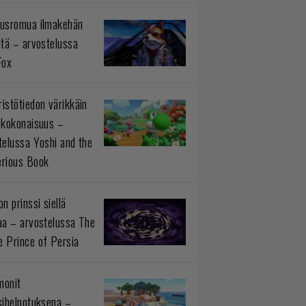
usromua ilmakehän
ltä – arvostelussa
Fox
istötiedon värikkäin
okokonaisuus –
telussa Yoshi and the
rious Book
n prinssi siellä
aa – arvostelussa The
 Prince of Persia
monit
sihelpotuksena –