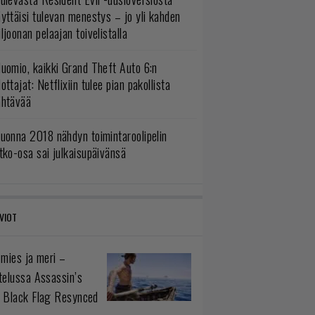
yttäisi tulevan menestys – jo yli kahden
ljoonan pelaajan toivelistalla
uomio, kaikki Grand Theft Auto 6:n
ottajat: Netflixiin tulee pian pakollista
ähtävää
uonna 2018 nähdyn toimintaroolipelin
tko-osa sai julkaisupäivänsä
VIOT
 mies ja meri –
telussa Assassin’s
 Black Flag Resynced