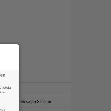
sen
tietoja
IMMAT JUTUT
 ja
bisoftin hittipeli saapui Steamiin
toja