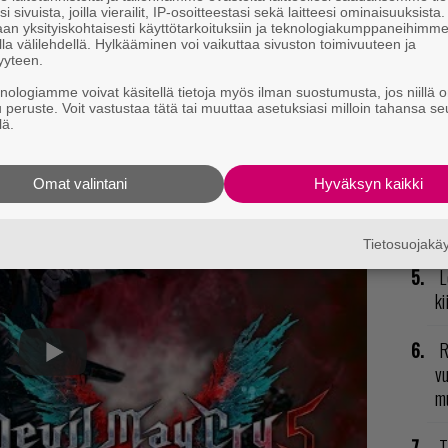
R
i sivuista, joilla vierailit, IP-osoitteestasi sekä laitteesi ominaisuuksista
an yksityiskohtaisesti käyttötarkoituksiin ja teknologiakumppaneihimm
va
la välilehdellä. Hylkääminen voi vaikuttaa sivuston toimivuuteen ja
kl
yyteen.
knologiamme voivat käsitellä tietoja myös ilman suostumusta, jos niillä o
N
u peruste. Voit vastustaa tätä tai muuttaa asetuksiasi milloin tahansa se
lä.
il
julkaistaan 8. maaliskuuta PC:lle, PlayStation 4:lle
li
Omat valintani
Hyväksyn kaikki
E
il
Tietosuojak
L
ki
R
vu
mu
T