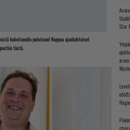
Avaru
täyde
Star 
t mistä kahvitauolla puhutaan! Nappaa ajankohtaiset
Ympär
postiin tästä.
opint
arvos
Myste
Levoto
odott
Rogue
Poké
stres