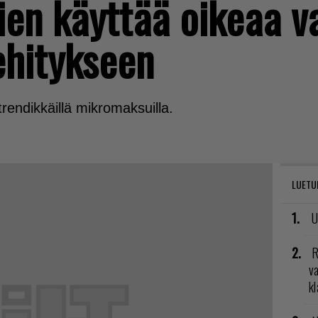
ien käyttää oikeaa v
hitykseen
trendikkäillä mikromaksuilla.
LUETU
U
R
va
kl