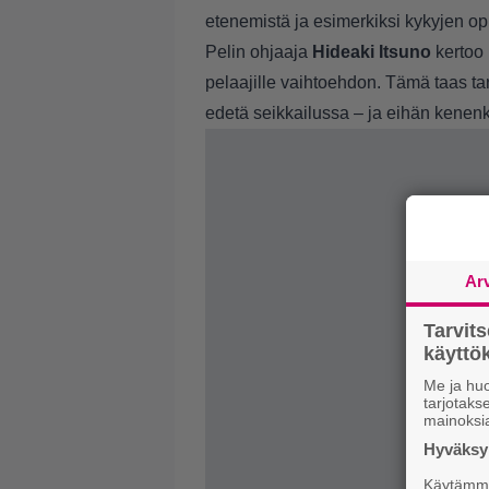
etenemistä ja esimerkiksi kykyjen op
Pelin ohjaaja
Hideaki Itsuno
kertoo 
pelaajille vaihtoehdon. Tämä taas 
edetä seikkailussa – ja eihän kenenkä
Ar
Tarvit
käytt
Me ja huo
tarjotak
mainoksi
Hyväksym
Käytämme 