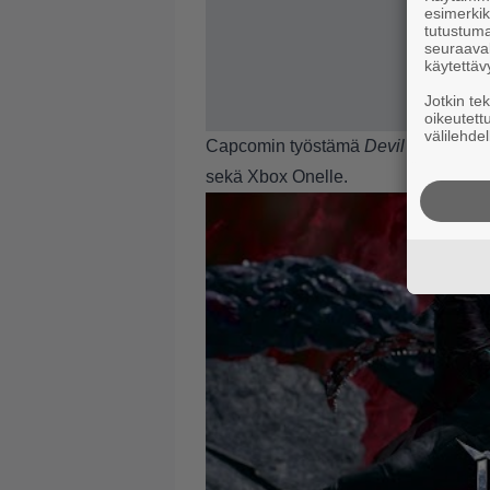
esimerkiks
tutustuma
seuraaval
käytettäv
Jotkin te
oikeutett
välilehdel
Capcomin työstämä
Devil May Cry 5
sekä Xbox Onelle.