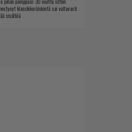
o johan pomppasi: 30 vuotta sitten
mestynyt klassikkoräiskintä sai valtavasti
sää sisältöä