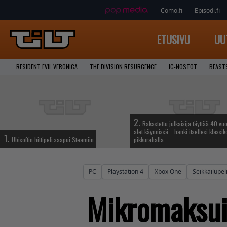
Como.fi
Episodi.fi
ETUSIVU
UU
RESIDENT EVIL VERONICA
THE DIVISION RESURGENCE
IG-NOSTOT
BEAST
2.
Rakastettu julkaisija täyttää 40 vuo
alet käynnissä – hanki itsellesi klassik
1.
Ubisoftin hittipeli saapui Steamiin
pikkurahalla
PC
Playstation 4
Xbox One
Seikkailupeli
Mikromaksuil