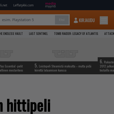
i.net
Leffatykki.com
KIRJAUDU
Etsi
HE ENDLESS VAULT
LAST SENTINEL
TOMB RAIDER: LEGACY OF ATLANTIS
ATTACK
6.
Rakastet
5.
lus Essential -pelit
Loistopeli Steamistä maksutta – mutta pidä
2012 julkais
ellinen mestariteos
kiirettä lataamisen kanssa
testailla ma
 hittipeli