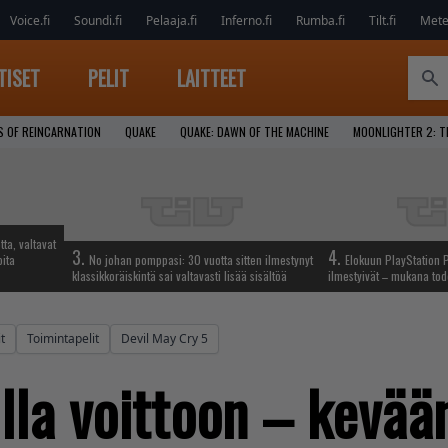
Voice.fi
Soundi.fi
Pelaaja.fi
Inferno.fi
Rumba.fi
Tilt.fi
Metel
TISET
PELIT
LAITTEET
S OF REINCARNATION
QUAKE
QUAKE: DAWN OF THE MACHINE
MOONLIGHTER 2: T
tta, valtavat
3.
4.
oita
No johan pomppasi: 30 vuotta sitten ilmestynyt
Elokuun PlayStation P
klassikkoräiskintä sai valtavasti lisää sisältöä
ilmestyivät – mukana tod
t
Toimintapelit
Devil May Cry 5
la voittoon – kevään