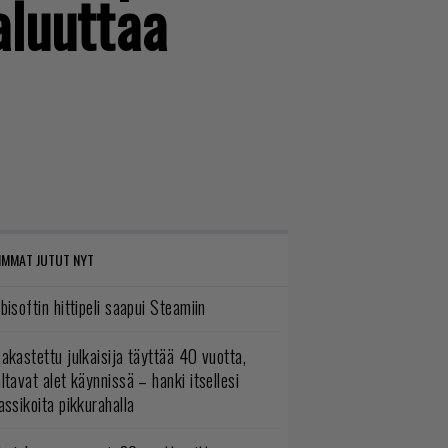
aluuttaa
IMMAT JUTUT NYT
bisoftin hittipeli saapui Steamiin
akastettu julkaisija täyttää 40 vuotta,
ltavat alet käynnissä – hanki itsellesi
assikoita pikkurahalla