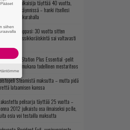
akastettu julkaisija täyttää 40 vuotta,
. Pääset
e
ltavat alet käynnissä – hanki itsellesi
assikoita pikkurahalla
n siihen
o johan pomppasi: 30 vuotta sitten
uraavalla
mestynyt klassikkoräiskintä sai valtavasti
sää sisältöä
lokuun PlayStation Plus Essential -pelit
mestyivät – mukana todellinen mestariteos
äytäntömme
oistopeli Steamistä maksutta – mutta pidä
irettä lataamisen kanssa
akastettu pelisarja täyttää 25 vuotta –
onna 2012 julkaistu osa ilmaiseksi pc:lle,
ita osia voi testailla maksutta
ulevasta Resident Evil -uusioversiosta