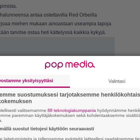
pimista.
halunneensa antaa ostettavilla Red Orbeilla
tarjoaa miehen mukaan ainoastaan useampia tapoja
än tarvitse ostaa heti kättelyssä kaikkia kykyjä.
vostamme yksityisyyttäsi
Valintasi
semme suostumuksesi tarjotaksemme henkilökohtai
ökokemuksen
lellisesti valitsemamme
88 teknologiakumppania
hyödynnämme henkilö
LUETU
semme paremman käyttäjäkokemuksen sekä kohdentaaksemme sisältöä
a.
U
ällä suostut tietojesi käyttöön seuraavasti
laitetunnisteita ja tallennamme evästeitä laitteellesi saadaksemme tie