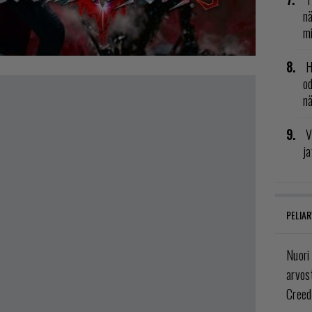
nä
mi
H
od
n
V
ja
PELIAR
Nuori
arvos
Creed