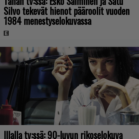
Tänän tv:ssä: Esko Salminen ja Satu
Silvo tekevät hienot pääroolit vuoden
1984 menestyselokuvassa
Illalla tv:ssä: 90-luvun rikoselokuva