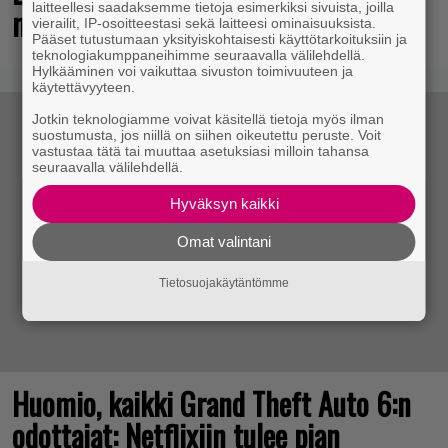
laitteellesi saadaksemme tietoja esimerkiksi sivuista, joilla
mutta pidä kiirettä lataamisen kanssa
vierailit, IP-osoitteestasi sekä laitteesi ominaisuuksista.
Pääset tutustumaan yksityiskohtaisesti käyttötarkoituksiin ja
teknologiakumppaneihimme seuraavalla välilehdellä.
Hylkääminen voi vaikuttaa sivuston toimivuuteen ja
käytettävyyteen.
Jotkin teknologiamme voivat käsitellä tietoja myös ilman
suostumusta, jos niillä on siihen oikeutettu peruste. Voit
vastustaa tätä tai muuttaa asetuksiasi milloin tahansa
seuraavalla välilehdellä.
Hyväksyn kaikki
Omat valintani
Tietosuojakäytäntömme
Huomio, kaikki Grand Theft Auto 6:n
odottajat: Netflixiin tulee pian