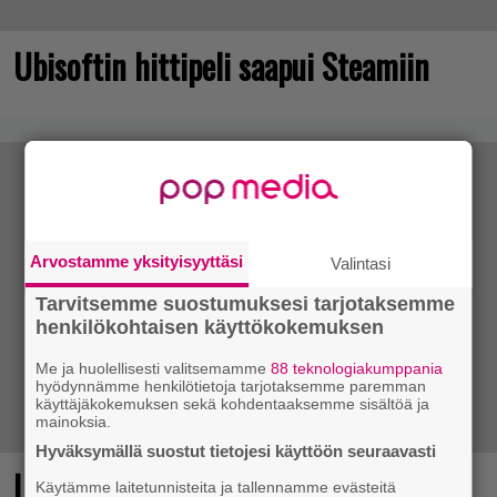
Ubisoftin hittipeli saapui Steamiin
Arvostamme yksityisyyttäsi
Valintasi
Tarvitsemme suostumuksesi tarjotaksemme
henkilökohtaisen käyttökokemuksen
Me ja huolellisesti valitsemamme
88 teknologiakumppania
hyödynnämme henkilötietoja tarjotaksemme paremman
käyttäjäkokemuksen sekä kohdentaaksemme sisältöä ja
mainoksia.
Hyväksymällä suostut tietojesi käyttöön seuraavasti
Loistopeli Steamistä maksutta –
Käytämme laitetunnisteita ja tallennamme evästeitä