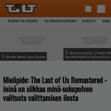
RESIDENT EVIL VERONICA
THE DIVISION RESURGENCE
IG-NOSTOT
QUAKE
2.
No johan pomppasi: 30 vuotta sitte
1.
Ubisoftin hittipeli saapui Steamiin
klassikkoräiskintä sai valtavasti lisää s
Mielipide: The Last of Us Remastered -
ininä on silkkaa minä-sukupolven
valitusta valittamisen ilosta