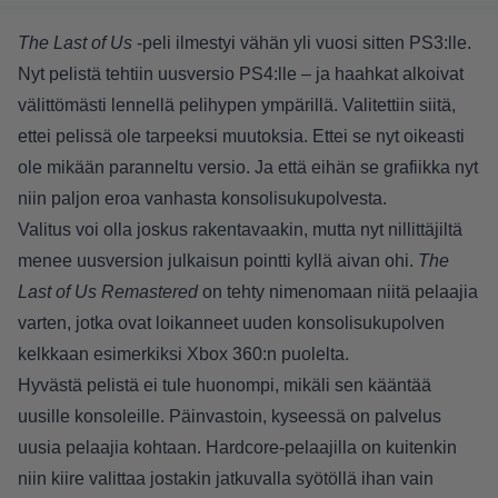
The Last of Us
-peli ilmestyi vähän yli vuosi sitten PS3:lle.
Nyt pelistä tehtiin uusversio PS4:lle – ja haahkat alkoivat
välittömästi lennellä pelihypen ympärillä. Valitettiin siitä,
ettei pelissä ole tarpeeksi muutoksia. Ettei se nyt oikeasti
ole mikään paranneltu versio. Ja että eihän se grafiikka nyt
niin paljon eroa vanhasta konsolisukupolvesta.
Valitus voi olla joskus rakentavaakin, mutta nyt nillittäjiltä
menee uusversion julkaisun pointti kyllä aivan ohi.
The
Last of Us Remastered
on tehty nimenomaan niitä pelaajia
varten, jotka ovat loikanneet uuden konsolisukupolven
kelkkaan esimerkiksi Xbox 360:n puolelta.
Hyvästä pelistä ei tule huonompi, mikäli sen kääntää
uusille konsoleille. Päinvastoin, kyseessä on palvelus
uusia pelaajia kohtaan. Hardcore-pelaajilla on kuitenkin
niin kiire valittaa jostakin jatkuvalla syötöllä ihan vain