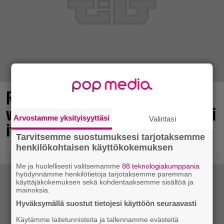
Rakastettu julkaisija täyttää 40
vuotta, valtavat alet käynnissä – hanki
Arvostamme yksityisyyttäsi
Valintasi
itsellesi klassikoita pikkurahalla
Tarvitsemme suostumuksesi tarjotaksemme
henkilökohtaisen käyttökokemuksen
Me ja huolellisesti valitsemamme
88 teknologiakumppania
hyödynnämme henkilötietoja tarjotaksemme paremman
käyttäjäkokemuksen sekä kohdentaaksemme sisältöä ja
mainoksia.
Hyväksymällä suostut tietojesi käyttöön seuraavasti
Käytämme laitetunnisteita ja tallennamme evästeitä