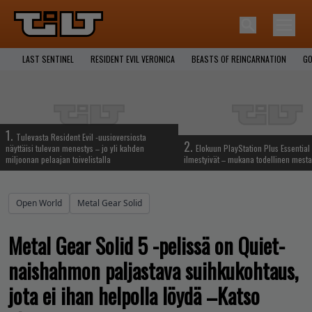
LAST SENTINEL
RESIDENT EVIL VERONICA
BEASTS OF REINCARNATION
GO
1.
Tulevasta Resident Evil -uusioversiosta
2.
näyttäisi tulevan menestys – jo yli kahden
Elokuun PlayStation Plus Essential 
miljoonan pelaajan toivelistalla
ilmestyivät – mukana todellinen mesta
Open World
Metal Gear Solid
Metal Gear Solid 5 -pelissä on Quiet-
naishahmon paljastava suihkukohtaus,
jota ei ihan helpolla löydä –Katso