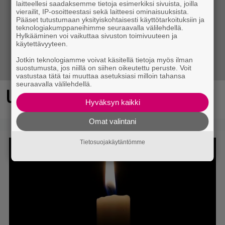
laitteellesi saadaksemme tietoja esimerkiksi sivuista, joilla
vierailit, IP-osoitteestasi sekä laitteesi ominaisuuksista.
Pääset tutustumaan yksityiskohtaisesti käyttötarkoituksiin ja
teknologiakumppaneihimme seuraavalla välilehdellä.
Hylkääminen voi vaikuttaa sivuston toimivuuteen ja
käytettävyyteen.
Jotkin teknologiamme voivat käsitellä tietoja myös ilman
suostumusta, jos niillä on siihen oikeutettu peruste. Voit
vastustaa tätä tai muuttaa asetuksiasi milloin tahansa
seuraavalla välilehdellä.
Ubisosoftin hittipeli saapui Steamiin
Hyväksyn kaikki
Omat valintani
Tietosuojakäytäntömme