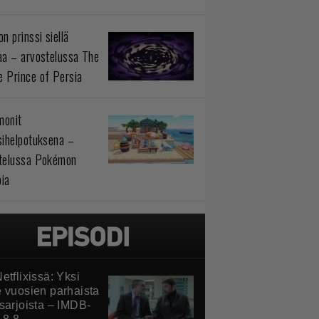
n prinssi siellä
aa – arvostelussa The
 Prince of Persia
monit
sihelpotuksena –
telussa Pokémon
ia
etflixissä: Yksi
e vuosien parhaista
ssarjoista – IMDB-