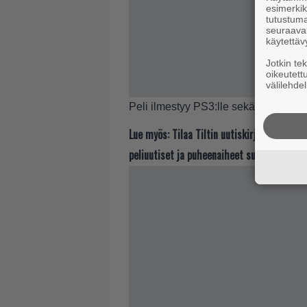
esimerkiks
tutustuma
seuraaval
käytettäv
Jotkin te
oikeutett
välilehdel
Peli ilmestyy PS3:lle sekä Xbox 360:
Lue myös:
Tilaa Tiltin uutiskirje ja tiedä
peliuutiset ja puheenaiheet suoraan sähkö