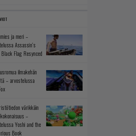
VIOT
 mies ja meri –
telussa Assassin’s
 Black Flag Resynced
usromua ilmakehän
ltä – arvostelussa
Fox
istötiedon värikkäin
okokonaisuus –
telussa Yoshi and the
rious Book