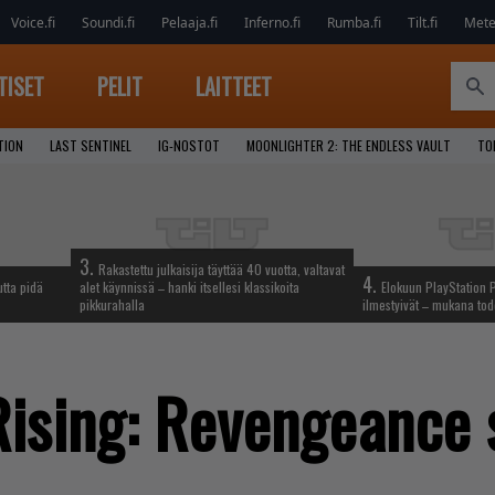
Voice.fi
Soundi.fi
Pelaaja.fi
Inferno.fi
Rumba.fi
Tilt.fi
Metel
TISET
PELIT
LAITTEET
TION
LAST SENTINEL
IG-NOSTOT
MOONLIGHTER 2: THE ENDLESS VAULT
TO
3.
Rakastettu julkaisija täyttää 40 vuotta, valtavat
4.
tta pidä
alet käynnissä – hanki itsellesi klassikoita
Elokuun PlayStation P
pikkurahalla
ilmestyivät – mukana tod
Rising: Revengeance 