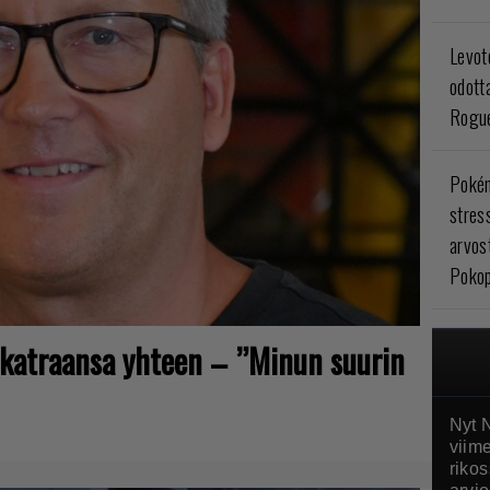
Levoto
odott
Rogue
Poké
stres
arvos
Pokop
sikatraansa yhteen – ”Minun suurin
Nyt N
viim
riko