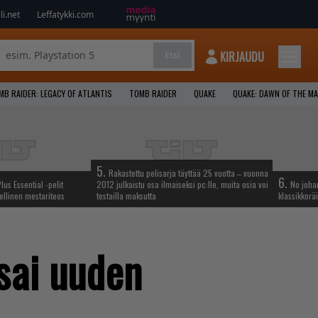
i.net
Leffatykki.com
KIRJAUDU
Etsi
MB RAIDER: LEGACY OF ATLANTIS
TOMB RAIDER
QUAKE
QUAKE: DAWN OF THE M
5.
Rakastettu pelisarja täyttää 25 vuotta – vuonna
6.
lus Essential -pelit
2012 julkaistu osa ilmaiseksi pc:lle, muita osia voi
No johan
ellinen mestariteos
testailla maksutta
klassikkoräi
sai uuden