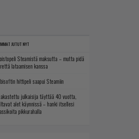
IMMAT JUTUT NYT
oistopeli Steamistä maksutta – mutta pidä
irettä lataamisen kanssa
bisoftin hittipeli saapui Steamiin
akastettu julkaisija täyttää 40 vuotta,
ltavat alet käynnissä – hanki itsellesi
assikoita pikkurahalla