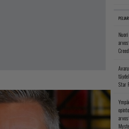
PELIAR
Nuori
arvos
Creed
Avaru
täyde
Star 
Ympär
opint
arvos
Myste