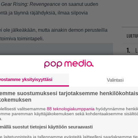
 Gear Rising: Revengeance
on saanut uuden
öntä ja täynnä räjähdyksiä, ilmaa silpovia
 ei ole jälkeäkään, mutta ainakin demon perusteilla
LUETU
toimiva toimintapeli.
L
ki
U
vostamme yksityisyyttäsi
Valintasi
R
semme suostumuksesi tarjotaksemme henkilökohtai
va
ökokemuksen
kl
lellisesti valitsemamme
88 teknologiakumppania
hyödynnämme henkilö
semme paremman käyttäjäkokemuksen sekä kohdentaaksemme sisältöä
E
a.
il
ällä suostut tietojesi käyttöön seuraavasti
laitetunnisteita ja tallennamme evästeitä laitteellesi saadaksemme tie