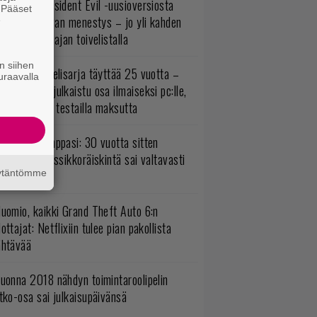
ulevasta Resident Evil -uusioversiosta
. Pääset
yttäisi tulevan menestys – jo yli kahden
e
ljoonan pelaajan toivelistalla
n siihen
akastettu pelisarja täyttää 25 vuotta –
uraavalla
onna 2012 julkaistu osa ilmaiseksi pc:lle,
ita osia voi testailla maksutta
o johan pomppasi: 30 vuotta sitten
mestynyt klassikkoräiskintä sai valtavasti
äytäntömme
sää sisältöä
uomio, kaikki Grand Theft Auto 6:n
ottajat: Netflixiin tulee pian pakollista
ähtävää
uonna 2018 nähdyn toimintaroolipelin
tko-osa sai julkaisupäivänsä