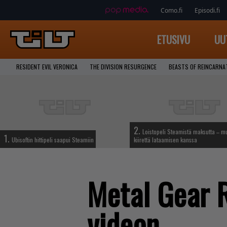
Como.fi
Episodi.fi
ETUSIVU
UU
RESIDENT EVIL VERONICA
THE DIVISION RESURGENCE
BEASTS OF REINCARNA
2.
Loistopeli Steamistä maksutta – mu
1.
Ubisoftin hittipeli saapui Steamiin
kiirettä lataamisen kanssa
Metal Gear 
videon