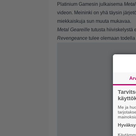
Platinium Gamesin julkaisema
Metal
videon. Meininki on yhä täysin järjet
miekkaiskuja sun muuta mukavaa.
Metal Geareille
tutusta hiiviskelystä
Revengeance
tulee olemaan todella 
Ar
Tarvit
käytt
Me ja huo
tarjotak
mainoksi
Hyväksym
Käytämme 