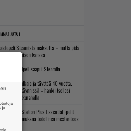
IMMAT JUTUT
oistopeli Steamistä maksutta – mutta pidä
irettä lataamisen kanssa
bisoftin hittipeli saapui Steamiin
akastettu julkaisija täyttää 40 vuotta,
sen
ltavat alet käynnissä – hanki itsellesi
assikoita pikkurahalla
tietoja
 ja
lokuun PlayStation Plus Essential -pelit
mestyivät – mukana todellinen mestariteos
toja