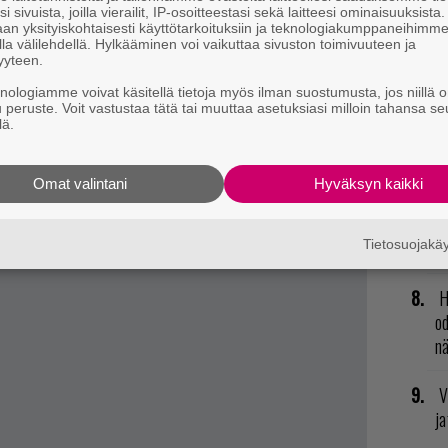
T
i sivuista, joilla vierailit, IP-osoitteestasi sekä laitteesi ominaisuuksista
nä
an yksityiskohtaisesti käyttötarkoituksiin ja teknologiakumppaneihimm
la välilehdellä. Hylkääminen voi vaikuttaa sivuston toimivuuteen ja
mi
yyteen.
knologiamme voivat käsitellä tietoja myös ilman suostumusta, jos niillä o
R
u peruste. Voit vastustaa tätä tai muuttaa asetuksiasi milloin tahansa se
vu
lä.
mu
lle 21. helmikuuta.
Omat valintani
Hyväksyn kaikki
t mistä kahvitauolla puhutaan! Nappaa ajankohtaiset
N
il
postiin tästä.
Tietosuojak
li
H
od
n
V
ja