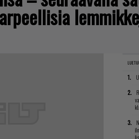
tarpeellisia lemmikke
LUETU
U
R
va
kl
N
il
li