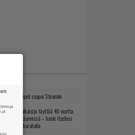
IMMAT JUTUT
sen
bisoftin hittipeli saapui Steamiin
tietoja
akastettu julkaisija täyttää 40 vuotta,
 ja
ltavat alet käynnissä – hanki itsellesi
assikoita pikkurahalla
toja