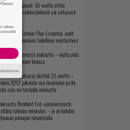
. Pääset
o johan pomppasi: 30 vuotta sitten
e
mestynyt klassikkoräiskintä sai valtavasti
sää sisältöä
n siihen
uraavalla
lokuun PlayStation Plus Essential -pelit
mestyivät – mukana todellinen mestariteos
oistopeli Steamistä maksutta – mutta pidä
irettä lataamisen kanssa
äytäntömme
akastettu pelisarja täyttää 25 vuotta –
onna 2012 julkaistu osa ilmaiseksi pc:lle,
ita osia voi testailla maksutta
ulevasta Resident Evil -uusioversiosta
yttäisi tulevan menestys – jo yli kahden
ljoonan pelaajan toivelistalla