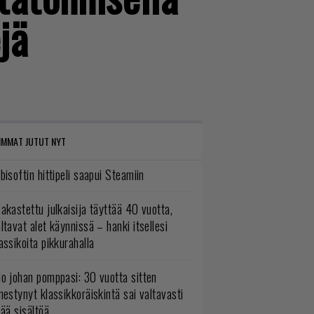
jä
IMMAT JUTUT NYT
bisoftin hittipeli saapui Steamiin
akastettu julkaisija täyttää 40 vuotta,
ltavat alet käynnissä – hanki itsellesi
assikoita pikkurahalla
o johan pomppasi: 30 vuotta sitten
mestynyt klassikkoräiskintä sai valtavasti
sää sisältöä