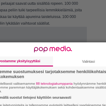
a pelaajat saavat uutta sisältöä ropeen. 100 000
aa peliin tuiki tarpeellisia lemmikkieläimiä, joita
takaa tai käyttää apureina taisteluissa. 100 000
liin lykätään vaihtuvat säätilat.
vostamme yksityisyyttäsi
Valintasi
LUETU
semme suostumuksesi tarjotaksemme henkilökohtai
U
ökokemuksen
lellisesti valitsemamme
88 teknologiakumppania
hyödynnämme henkilö
R
semme paremman käyttäjäkokemuksen sekä kohdentaaksemme sisältöä
a.
va
ällä suostut tietojesi käyttöön seuraavasti
kl
laitetunnisteita ja tallennamme evästeitä laitteellesi saadaksemme tie