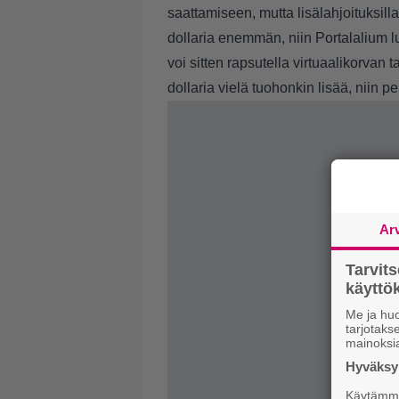
saattamiseen, mutta lisälahjoituksill
dollaria enemmän, niin Portalalium lup
voi sitten rapsutella virtuaalikorvan 
dollaria vielä tuohonkin lisää, niin pe
Ar
Tarvit
käytt
Me ja huo
tarjotak
mainoksi
Hyväksym
Käytämme 