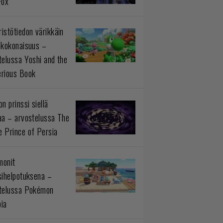
Fox
istötiedon värikkäin
okokonaisuus –
telussa Yoshi and the
rious Book
n prinssi siellä
aa – arvostelussa The
 Prince of Persia
monit
sihelpotuksena –
telussa Pokémon
ia