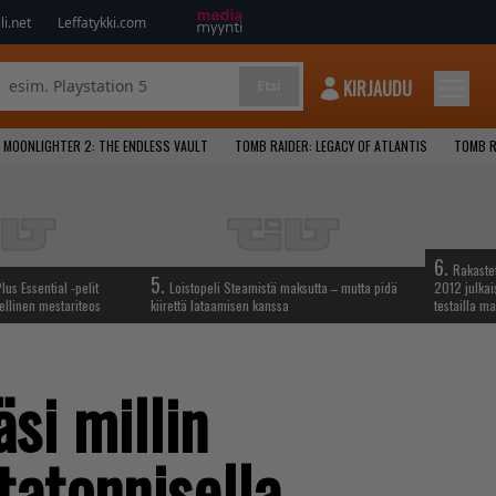
i.net
Leffatykki.com
KIRJAUDU
Etsi
MOONLIGHTER 2: THE ENDLESS VAULT
TOMB RAIDER: LEGACY OF ATLANTIS
TOMB R
6.
Rakastet
5.
lus Essential -pelit
Loistopeli Steamistä maksutta – mutta pidä
2012 julkais
ellinen mestariteos
kiirettä lataamisen kanssa
testailla ma
si millin
tatonnisella