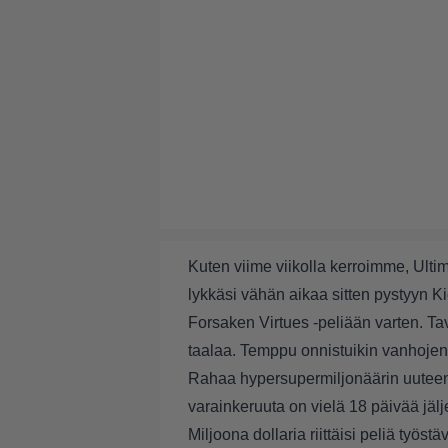
Kuten viime viikolla
kerroimme
, Ulti
lykkäsi vähän aikaa sitten pystyyn
Ki
Forsaken Virtues -peliään varten. Ta
taalaa. Temppu onnistuikin vanhojen
Rahaa hypersupermiljonäärin uuteen 
varainkeruuta on vielä 18 päivää jälje
Miljoona dollaria riittäisi peliä työ