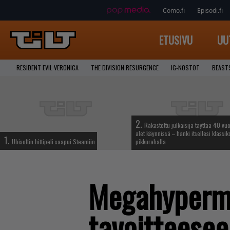
Como.fi
Episodi.fi
ETUSIVU
UU
RESIDENT EVIL VERONICA
THE DIVISION RESURGENCE
IG-NOSTOT
BEAST
2.
Rakastettu julkaisija täyttää 40 vuo
alet käynnissä – hanki itsellesi klassik
1.
Ubisoftin hittipeli saapui Steamiin
pikkurahalla
Megahypermil
tavoitteesee