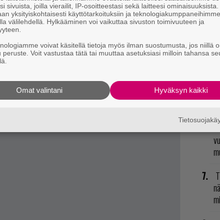
i sivuista, joilla vierailit, IP-osoitteestasi sekä laitteesi ominaisuuksista
N
an yksityiskohtaisesti käyttötarkoituksiin ja teknologiakumppaneihimm
il
la välilehdellä. Hylkääminen voi vaikuttaa sivuston toimivuuteen ja
yyteen.
li
knologiamme voivat käsitellä tietoja myös ilman suostumusta, jos niillä o
u peruste. Voit vastustaa tätä tai muuttaa asetuksiasi milloin tahansa se
E
lä.
na.
il
L
Omat valintani
Hyväksyn kaikki
t mistä kahvitauolla puhutaan! Nappaa ajankohtaiset
ki
postiin tästä.
Tietosuojak
R
vu
mu
T
nä
mi