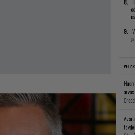
H
od
n
V
ja
PELIAR
Nuori
arvos
Creed
Avaru
täyde