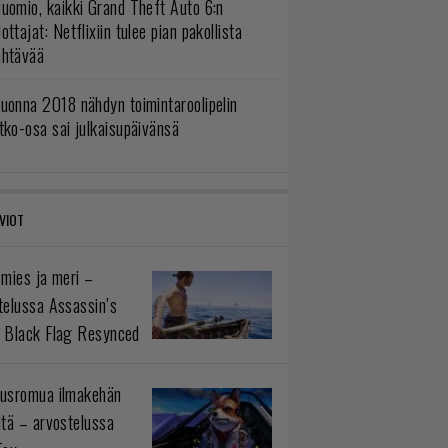
uomio, kaikki Grand Theft Auto 6:n
ottajat: Netflixiin tulee pian pakollista
ähtävää
uonna 2018 nähdyn toimintaroolipelin
tko-osa sai julkaisupäivänsä
VIOT
 mies ja meri –
telussa Assassin’s
 Black Flag Resynced
usromua ilmakehän
ltä – arvostelussa