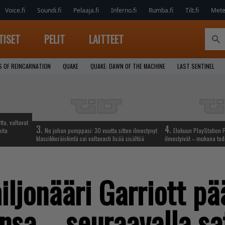
Voice.fi
Soundi.fi
Pelaaja.fi
Inferno.fi
Rumba.fi
Tilt.fi
Metel
TISET
PELIT
LAITTEET
S OF REINCARNATION
QUAKE
QUAKE: DAWN OF THE MACHINE
LAST SENTINEL
tta, valtavat
3.
4.
oita
No johan pomppasi: 30 vuotta sitten ilmestynyt
Elokuun PlayStation P
klassikkoräiskintä sai valtavasti lisää sisältöä
ilmestyivät – mukana tod
jonääri Garriott pää
nsa – seuraavalla sa