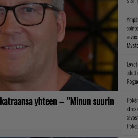
Star 
Ympär
opint
arvos
Myste
Levoto
odott
Rogue
sikatraansa yhteen – ”Minun suurin
Poké
stres
arvos
Pokop