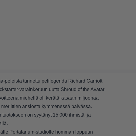
ma-peleistä tunnettu pelilegenda Richard Garriott
ckstarter
-varainkeruun uutta Shroud of the Avatar:
voitteena miehellä oli kerätä kasaan miljoonaa
 meriittien ansiosta kymmenessä päivässä.
tuotokseen on syytänyt 15 000 ihmistä, ja
llä.
stävälle Portalarium-studiolle homman loppuun