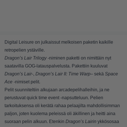
Digital Leisure on julkaissut melkoisen paketin kaikille
retropelien ystäville.
Dragon’s Lair Trilogy
-niminen paketti on nimittäin nyt
saatavilla GOG-latauspalvelusta. Pakettiin kuuluvat
Dragon’s Lair
-,
Dragon’s Lair II: Time Warp
– sekä
Space
Ace
-nimiset pelit.
Pelit suunniteltiin alkujaan arcadepelihalleihin, ja ne
perustuvat quick time event -napsutteluun. Pelien
tarkoituksensa oli kerätä rahaa pelaajilta mahdollisimman
paljon, joten kuolema peleissä oli äkillinen ja heitti aina
suoraan pelin alkuun. Etenkin
Dragon’s Lairin
ykkösosaa