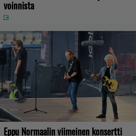
voinnista
Eppu Normaalin viimeinen konsertti