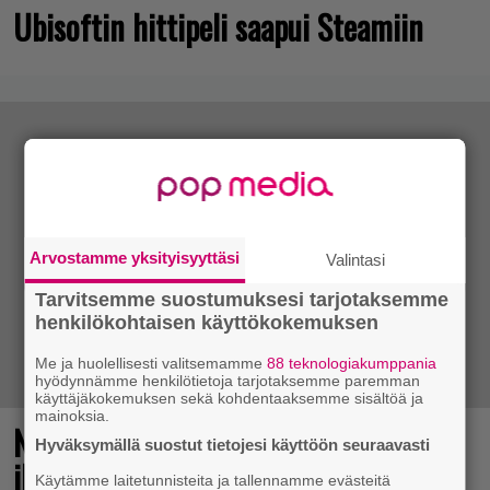
Ubisoftin hittipeli saapui Steamiin
Arvostamme yksityisyyttäsi
Valintasi
Tarvitsemme suostumuksesi tarjotaksemme
henkilökohtaisen käyttökokemuksen
Me ja huolellisesti valitsemamme
88 teknologiakumppania
hyödynnämme henkilötietoja tarjotaksemme paremman
käyttäjäkokemuksen sekä kohdentaaksemme sisältöä ja
mainoksia.
No johan pomppasi: 30 vuotta sitten
Hyväksymällä suostut tietojesi käyttöön seuraavasti
ilmestynyt klassikkoräiskintä sai
Käytämme laitetunnisteita ja tallennamme evästeitä