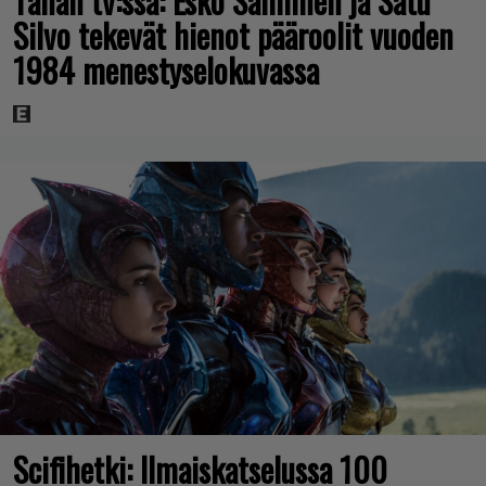
Tänän tv:ssä: Esko Salminen ja Satu
Silvo tekevät hienot pääroolit vuoden
1984 menestyselokuvassa
Scifihetki: Ilmaiskatselussa 100