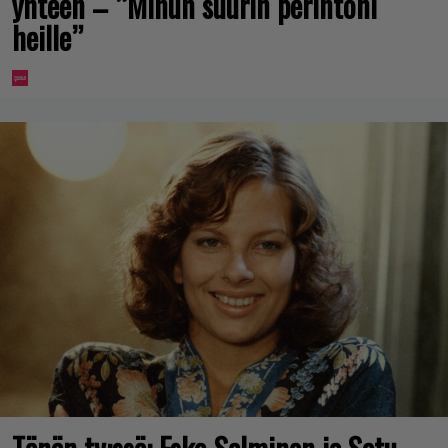
yhteen – ”Minun suurin perintöni
heille”