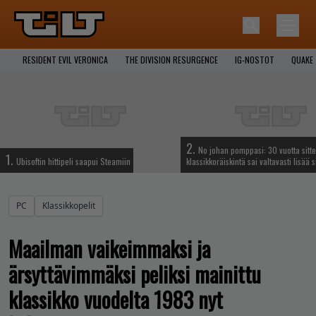
RESIDENT EVIL VERONICA
THE DIVISION RESURGENCE
IG-NOSTOT
QUAKE
2.
No johan pomppasi: 30 vuotta sitte
1.
Ubisoftin hittipeli saapui Steamiin
klassikkoräiskintä sai valtavasti lisää s
PC
Klassikkopelit
Maailman vaikeimmaksi ja
ärsyttävimmäksi peliksi mainittu
klassikko vuodelta 1983 nyt