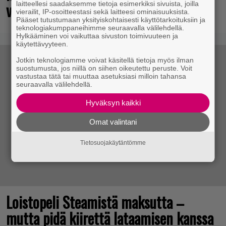
valtavasti lisää sisältöä
laitteellesi saadaksemme tietoja esimerkiksi sivuista, joilla
vierailit, IP-osoitteestasi sekä laitteesi ominaisuuksista.
Pääset tutustumaan yksityiskohtaisesti käyttötarkoituksiin ja
teknologiakumppaneihimme seuraavalla välilehdellä.
Hylkääminen voi vaikuttaa sivuston toimivuuteen ja
käytettävyyteen.
Jotkin teknologiamme voivat käsitellä tietoja myös ilman
suostumusta, jos niillä on siihen oikeutettu peruste. Voit
vastustaa tätä tai muuttaa asetuksiasi milloin tahansa
seuraavalla välilehdellä.
Hyväksyn kaikki
Omat valintani
Tietosuojakäytäntömme
Loistopeli Steamistä maksutta –
mutta pidä kiirettä lataamisen kanssa