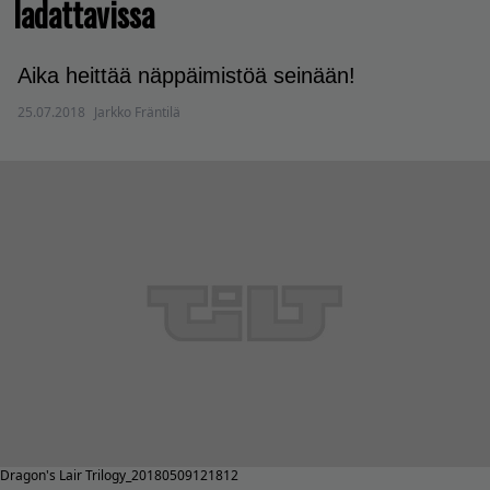
ladattavissa
Aika heittää näppäimistöä seinään!
25.07.2018
Jarkko Fräntilä
Dragon's Lair Trilogy_20180509121812