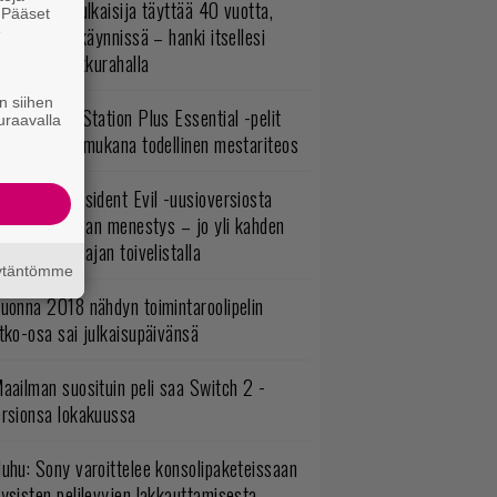
akastettu julkaisija täyttää 40 vuotta,
. Pääset
e
ltavat alet käynnissä – hanki itsellesi
assikoita pikkurahalla
n siihen
lokuun PlayStation Plus Essential -pelit
uraavalla
mestyivät – mukana todellinen mestariteos
ulevasta Resident Evil -uusioversiosta
yttäisi tulevan menestys – jo yli kahden
ljoonan pelaajan toivelistalla
äytäntömme
uonna 2018 nähdyn toimintaroolipelin
tko-osa sai julkaisupäivänsä
aailman suosituin peli saa Switch 2 -
ersionsa lokakuussa
uhu: Sony varoittelee konsolipaketeissaan
ysisten pelilevyjen lakkauttamisesta