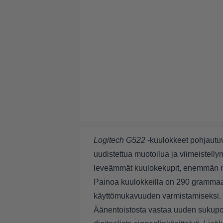
Logitech G522
-kuulokkeet pohjaut
uudistettua muotoilua ja viimeistel
leveämmät kuulokekupit, enemmän mu
Painoa kuulokkeilla on 290 grammaa,
käyttömukavuuden varmistamiseksi.
Äänentoistosta vastaa uuden sukupol