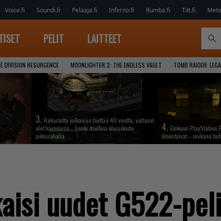
Voice.fi
Soundi.fi
Pelaaja.fi
Inferno.fi
Rumba.fi
Tilt.fi
Metel
TISET
PELIT
LAITTEET
E DIVISION RESURGENCE
MOONLIGHTER 2: THE ENDLESS VAULT
TOMB RAIDER: LEGA
3.
Rakastettu julkaisija täyttää 40 vuotta, valtavat
4.
alet käynnissä – hanki itsellesi klassikoita
Elokuun PlayStation P
pikkurahalla
ilmestyivät – mukana tod
kaisi uudet G522-pel