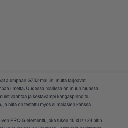
uvat aiempaan
G733
-malliin, mutta tarjoavat
lympää ilmettä. Uudessa mallissa on muun muassa
istivaahtoa ja kestävämpi kangaspinnoite.
 ja niitä on testattu myös silmälasien kanssa
ven PRO-G-elementti, joka tukee 48 kHz / 24 bitin