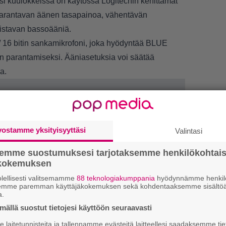
äksi kuulokkeissa on käytössä Logitechin kehittämät
 parantavan äänen tasapainoa, vähentävän
hvistavan bassoääniä.
z / 16 bitin sankamikrofoni, joka hyödyntää BLUE
 parantamiseksi. Ääniasetuksia voi säätää
la.
vostamme yksityisyyttäsi
Valintasi
LUETU
semme suostumuksesi tarjotaksemme henkilökohtai
ökokemuksen
L
lellisesti valitsemamme
88 teknologiakumppania
hyödynnämme henkilö
ki
semme paremman käyttäjäkokemuksen sekä kohdentaaksemme sisältöä
a.
U
ällä suostut tietojesi käyttöön seuraavasti
laitetunnisteita ja tallennamme evästeitä laitteellesi saadaksemme tie