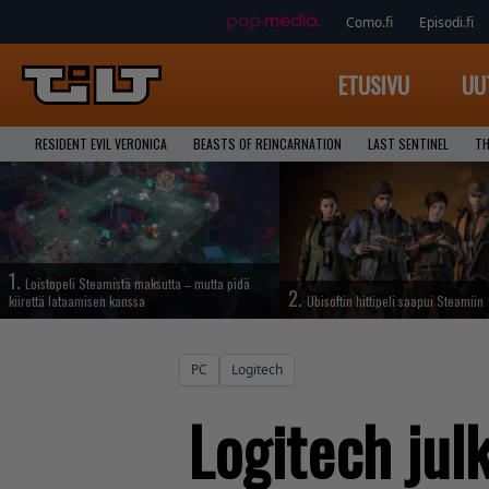
Como.fi
Episodi.fi
ETUSIVU
UU
RESIDENT EVIL VERONICA
BEASTS OF REINCARNATION
LAST SENTINEL
TH
1.
Loistopeli Steamistä maksutta – mutta pidä
2.
kiirettä lataamisen kanssa
Ubisoftin hittipeli saapui Steamiin
PC
Logitech
Logitech jul