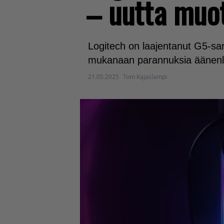
– uutta muo
Logitech on laajentanut G5-sar
mukanaan parannuksia äänenlaa
21.05.2025
Tom Kajaslampi