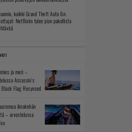
uomio, kaikki Grand Theft Auto 6:n
ottajat: Netflixiin tulee pian pakollista
ähtävää
VIOT
 mies ja meri –
telussa Assassin’s
 Black Flag Resynced
usromua ilmakehän
ltä – arvostelussa
Fox