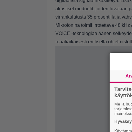
digitaalista signaalinkäsittelyä. Lis
akustiset moduulit, joiden luvataan
virrankulutusta 35 prosentilla ja va
Mikrofonina toimii irrotettava 48 kH
VO!CE -teknologiaa äänen selkeyden
reaaliaikaisesti erillisellä ohjelmistol
Ar
Tarvit
käytt
Me ja huo
tarjotak
mainoksi
Hyväksym
Käytämme 