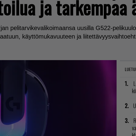
toilua ja tarkempaa 
jan pelitarvikevalikoimaansa uusilla G522-pelikuulo
tuun, käyttömukavuuteen ja liitettävyysvaihtoehto
LUETU
L
ki
U
R
va
kl