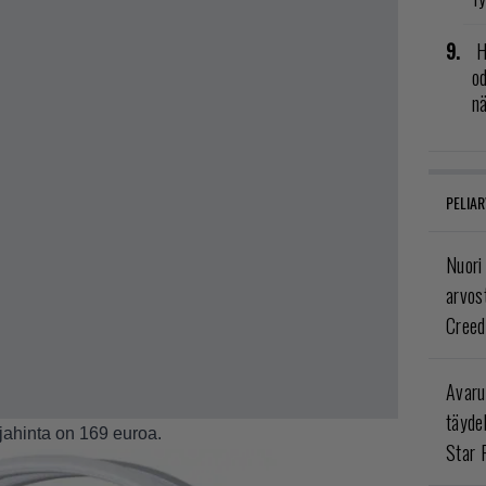
H
od
n
PELIAR
Nuori
arvos
Creed
Avaru
täyde
jahinta on 169 euroa.
Star 