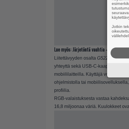
esimerkiks
tutustuma
seuraaval
käytettäv
Jotkin te
oikeutett
välilehdel
Lue myös:
Järjetöntä vauhtia – Kingstoni
Liitettävyyden osalta
G522
tukee lan
yhteyttä sekä USB-C-kaapeliliitäntää. 
mobiililaitteilla. Käyttäjä voi säät
ohjelmistolla tai mobiilisovelluksella
profiilia.
RGB-valaistuksesta vastaa kahdeks
16,8 miljoonaa väriä. Kuulokkeet ova