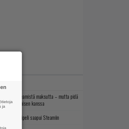
IMMAT JUTUT
sen
oistopeli Steamistä maksutta – mutta pidä
tietoja
irettä lataamisen kanssa
 ja
bisoftin hittipeli saapui Steamiin
toja