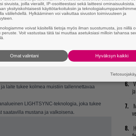
R
i sivuista, joilla vierailit, IP-osoitteestasi sekä laitteesi ominaisuuksista
an yksityiskohtaisesti käyttötarkoituksiin ja teknologiakumppaneihimm
va
la välilehdellä. Hylkääminen voi vaikuttaa sivuston toimivuuteen ja
kl
yyteen.
knologiamme voivat käsitellä tietoja myös ilman suostumusta, jos niillä o
E
u peruste. Voit vastustaa tätä tai muuttaa asetuksiasi milloin tahansa se
lä.
il
n uudet SSD-asemat rikkovat nopeusennätyksiä
T
Omat valintani
Hyväksyn kaikki
nä
gatonta LIGHTSPEED-teknologiaa, Bluetooth-
mi
Laite toimii ilman viivettä PC:llä, pelikonsoleilla ja
Tietosuojak
ää kuulokkeiden ominaisuuksia Logitech G HUB -
V
, ja laite tukee kolmea muistiin tallennettavaa
ja
analueinen LIGHTSYNC-teknologia, joka tukee
M
v
t saatavilla mustana ja valkoisena.
H
fy