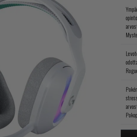
Ympär
opint
arvos
Myste
Levoto
odott
Rogue
Poké
stres
arvos
Pokop