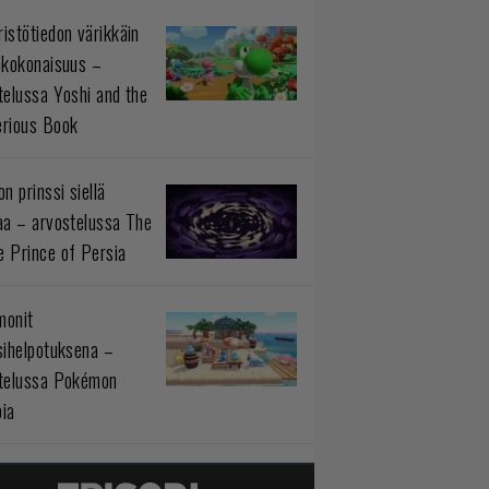
istötiedon värikkäin
okokonaisuus –
telussa Yoshi and the
rious Book
n prinssi siellä
aa – arvostelussa The
 Prince of Persia
monit
sihelpotuksena –
telussa Pokémon
ia