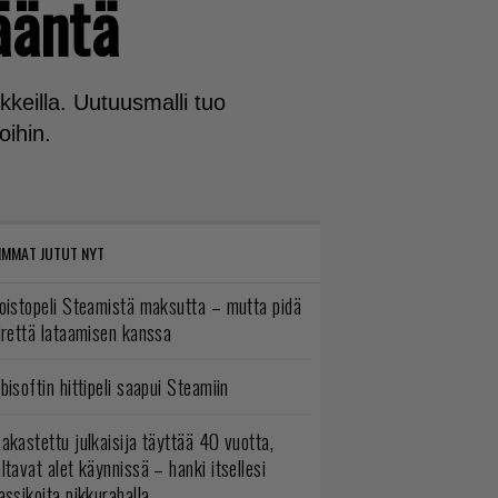
ääntä
kkeilla. Uutuusmalli tuo
ihin.
IMMAT JUTUT NYT
oistopeli Steamistä maksutta – mutta pidä
irettä lataamisen kanssa
bisoftin hittipeli saapui Steamiin
akastettu julkaisija täyttää 40 vuotta,
ltavat alet käynnissä – hanki itsellesi
assikoita pikkurahalla