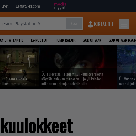
i.net
Leffatykki.com
KIRJAUDU
Etsi
CY OF ATLANTIS
IG-NOSTOT
TOMB RAIDER
GOD OF WAR
GOD OF WAR RAG
5.
Tulevasta Resident Evil -uusioversiosta
6.
lus Essential -pelit
näyttäisi tulevan menestys – jo yli kahden
Vuonna 
ellinen mestariteos
miljoonan pelaajan toivelistalla
osa sai jul
ikuulokkeet