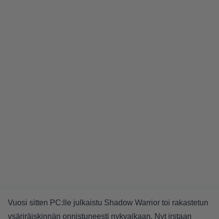
Vuosi sitten PC:lle julkaistu Shadow Warrior toi rakastetun
ysäriräiskinnän onnistuneesti nykyaikaan. Nyt irstaan