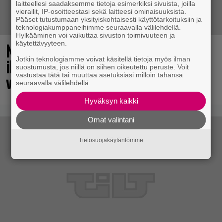
laitteellesi saadaksemme tietoja esimerkiksi sivuista, joilla
vierailit, IP-osoitteestasi sekä laitteesi ominaisuuksista.
Pääset tutustumaan yksityiskohtaisesti käyttötarkoituksiin ja
teknologiakumppaneihimme seuraavalla välilehdellä.
Hylkääminen voi vaikuttaa sivuston toimivuuteen ja
käytettävyyteen.
No johan pomppasi: 30 vuotta sitten
Jotkin teknologiamme voivat käsitellä tietoja myös ilman
ilmestynyt klassikkoräiskintä sai
suostumusta, jos niillä on siihen oikeutettu peruste. Voit
vastustaa tätä tai muuttaa asetuksiasi milloin tahansa
valtavasti lisää sisältöä
seuraavalla välilehdellä.
Hyväksyn kaikki
Omat valintani
Tietosuojakäytäntömme