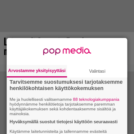
Loistopeli Steamistä maksutta –
mutta pidä kiirettä lataamisen kanssa
Arvostamme yksityisyyttäsi
Valintasi
Tarvitsemme suostumuksesi tarjotaksemme
henkilökohtaisen käyttökokemuksen
Me ja huolellisesti valitsemamme
88 teknologiakumppania
hyödynnämme henkilötietoja tarjotaksemme paremman
käyttäjäkokemuksen sekä kohdentaaksemme sisältöä ja
mainoksia.
Hyväksymällä suostut tietojesi käyttöön seuraavasti
Käytämme laitetunnisteita ja tallennamme evästeitä